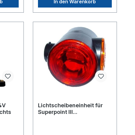
rb
In den Warenkorb
 schon in
ch
d die
tarken
ie
urch das
te
in
ngen
Watt
 Kabel
hohe
ner hohen
ders
24V
Lichtscheibeneinheit für
echts
Superpoint III
Umrissleuchten