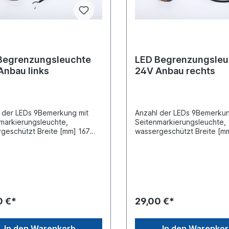
Begrenzungsleuchte
LED Begrenzungsleu
24V Anbau links
24V Anbau rechts
 der LEDs 9Bemerkung mit
Anzahl der LEDs 9Bemerkun
markierungsleuchte,
Seitenmarkierungsleuchte,
geschützt Breite [mm] 167
wassergeschützt Breite [m
ort links Farbe weiß/rot Höhe
Einbauort rechtsFarbe weiß
05 Kabellänge [mm] 300
Höhe [mm] 105 Kabellänge
[mm] 175Schutzart (IP-Code)
300 Länge [mm] 175Schutzar
pannung [V] 24
Code) IP67 Spannung [V] 2
0 €*
29,00 €*
In den Warenkorb
In den Warenko