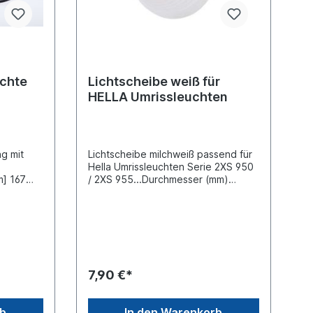
chte
Lichtscheibe weiß für
HELLA Umrissleuchten
g mit
Lichtscheibe milchweiß passend für
Hella Umrissleuchten Serie 2XS 950
m] 167
/ 2XS 955...Durchmesser (mm)
/rot
56Bauhöhe (mm) 28Siehe auch
 [mm]
82711052
t (IP-
4
7,90 €*
rb
In den Warenkorb