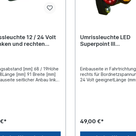
sleuchte 12 / 24 Volt
Umrissleuchte LED
inken und rechten
Superpoint III
u
Anbaugehäuse
gsabstand [mm] 68 / 19Höhe
Einbauseite in Fahrtrichtung
8Länge [mm] 91 Breite [mm]
rechts für Bordnetzspannun
auseite seitlicher Anbau links
24 Volt geeignetLänge (mm
chtsErgänzungsartikel mit
67Breite (mm) 100 Lochabs
ülle Farbe weiß/rot
(mm) 78Leuchten-Bauart LE
sefarbe schwarz
SeitenmarkierungsleuchteK
ematerial Kunststoff
e 1750 mm open endNennle
geart
[W] 1LED-Lichtfarbe rot, LE
teckanschlußZulassungsart E-
Lichtfarbe weiß, LED-Licht
prüft
gelb (seitlich) Zulassungsar
 €*
49,00 €*
ADR/GGVS-geprüft, EMV-ge
ECE R10Spritzwassergesch
IP6K9KDie LED Umrissleuch