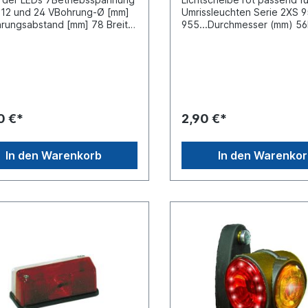
] 12 und 24 VBohrung-Ø [mm]
Umrissleuchten Serie 2XS 9
rungsabstand [mm] 78 Breite
955...Durchmesser (mm) 5
1 Einbauseite seitlicher Anbau
(mm) 28siehe auch 827110
und rechtsGehäusematerial
 Höhe [mm] 100 Länge [mm]
ellänge [m] 0,3 LED-
arbe weiß/rot Leuchtefunktion
itenmarkierungslicht
istung [W] 1,3Prüfzeichen
0 €*
2,90 €*
lassungsart E-Typ-geprüft
In den Warenkorb
In den Warenko