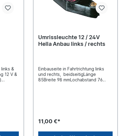
Umrissleuchte 12 / 24V
Hella Anbau links / rechts
 links &
Einbauseite in Fahrtrichtung links
g 12 V &
und rechts, beidseitigLänge
)
85Breite 98 mmLochabstand 76
tand
mmKabellänge
D mit
vorverkabeltNennspannung /
abelläng
Bordspannung 12 / 24
istung
VLeuchtefunktion mit
D-
Positionslicht Leuchtefunktion mit
farbe
Schlusslicht Pol-Anzahl 2 -
t -
polig, Steckerausführung
11,00 €*
prüft,
FlachsteckhülseZulassungsart
ütz nach
ADR/GGVS-geprüft Prüfzeichen E13
te PRO-
9401