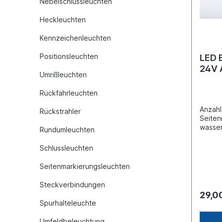
Nebelschlussleuchten
Heckleuchten
Kennzeichenleuchten
Positionsleuchten
LED 
Umrißleuchten
Rückfahrleuchten
Anzahl
Rückstrahler
Seiten
wasser
Rundumleuchten
Einbau
[mm] 1
Schlussleuchten
Länge 
IP67 S
Seitenmarkierungsleuchten
Steckverbindungen
29,0
Spurhalteleuchte
Umfeldbeleuchtung