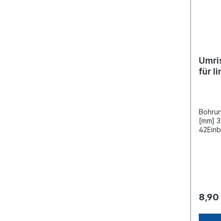
Umris
für l
Anba
Bohrun
[mm] 3
42Einb
und re
Gummit
Gehäu
Gehäus
Monta
Flachs
Typ-ge
8,90