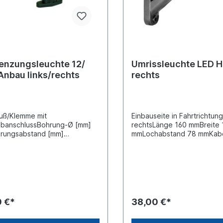
enzungsleuchte 12/
Umrissleuchte LED H
Anbau links/rechts
rechts
uß/Klemme mit
Einbauseite in Fahrtrichtun
ubanschlussBohrung-Ø [mm]
rechtsLänge 160 mmBreite
hrungsabstand [mm]
mmLochabstand 78 mmKab
nbauseite seitlicher Anbau
3000 mmNennspannung /
weiß/rot Form gewinkelt
Bordspannung 12 / 24
sefarbe schwarz
VNennleistung [W]
ematerial Gummi Kabellänge
1,5Leuchtefunktion mit Posit
3 Länge [mm] 185
(LED) Leuchtefunktion mit
lausführung BA15S
Schlusslicht (LED) Leuchtef
ungsart E-Typ-geprüft
mit Seitenmarkierungslicht 
0 €*
38,00 €*
Anzahl 2 -polig, Steckerau
FlachsteckhülseZulassungs