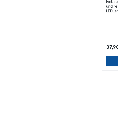
Einbaus
und re
LEDLä
100mm
mmSchu
Nenns
/ 24 V
Leucht
Leucht
(LED)L
37,9
Schlus
mit Se
Anzahl
Flachs
ADR/G
11392 