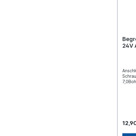
Begr
24V 
Anschl
Schra
7,0Bo
76,5Ei
Farbe 
Gehäu
Gehäus
[m] 0,
Socke
Zulass
12,9