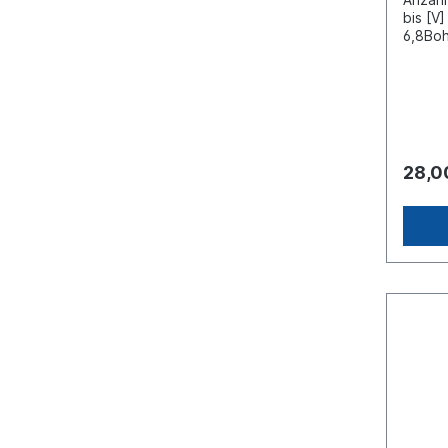
bis [V
6,8Boh
[mm] 4
links 
Gummi
130Kab
Lichtf
mit Se
Nennle
28,0
SM1 Zu