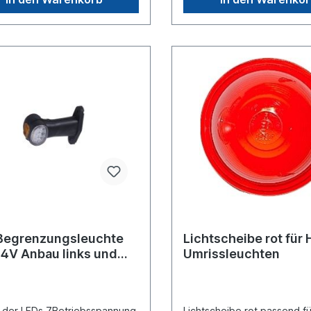
Begrenzungsleuchte
Lichtscheibe rot für
24V Anbau links und
Umrissleuchten
ts
 der LEDs 7Betriebsspannung
Lichtscheibe rot passend fü