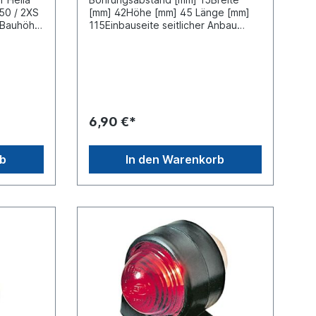
50 / 2XS
[mm] 42Höhe [mm] 45 Länge [mm]
6Bauhöhe
115Einbauseite seitlicher Anbau
53
Ergänzungsartikel mit Gummitülle
Ergänzungsartikel mit geradem
Halter Farbe weiß/rot Gehäusefarbe
schwarz Gehäusematerial Kunststoff
Montageart
FlachsteckanschlußZulassungsart E-
Typ-geprüft
6,90 €*
rb
In den Warenkorb