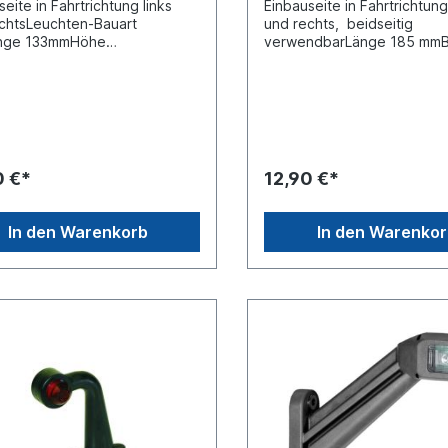
eite in Fahrtrichtung links
Einbauseite in Fahrtrichtung
chtsLeuchten-Bauart
und rechts, beidseitig
nge 133mmHöhe
verwendbarLänge 185 mmBr
Kabellänge 3000
mmLochabstand 76,5
tzart (IP-Code) 6K9K
mmKabellänge
pannung / Bordspannung 12 V
vorverkabeltNennspannun
Anzahl der LEDs 4 Anzahl der
Bordspannung 12 / 24
efunktionen 3
VLeuchtefunktion mit
efunktion mit Positionslicht
Positionslicht Leuchtefunkti
euchtefunktion mit
Schlusslicht Lichtscheibenf
0 €*
12,90 €*
slicht (LED) Leuchtefunktion
milchweiß und rotPol-Anzah
itenmarkierungslicht (LED) Pol-
polig, Steckerausführung
 2 -polig
FlachsteckhülseZulassungs
In den Warenkorb
In den Warenko
teckhülsenZulassungsart
ADR/GGVS-geprüft Prüfzei
GVS-geprüftPrüfzeichen E4
9401
Prüfzeichen ECE