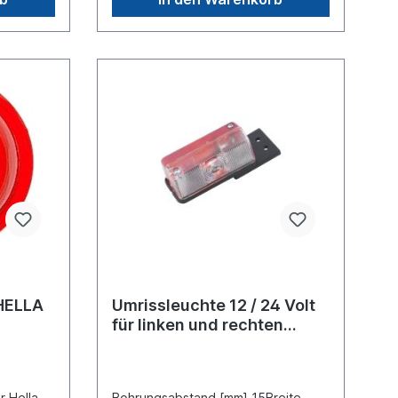
 HELLA
Umrissleuchte 12 / 24 Volt
für linken und rechten
Anbau mit Pendelhalter
r Hella
Bohrungsabstand [mm] 15Breite