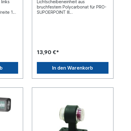
 links
Lichtscheibeneinheit aus
bruchfestem Polycarbonat für PRO-
eite 122
SUPOERPOINT III
UmrissleuchtenLichtscheibenfarben:
rot / weiss / gelb passend für
g /
folgende Umrißleuchten:
400100004, 40011004, 40012004,
40013004, 44010004, 44011004,
on mit
44012004, 44013004
arbe:
13,90 €*
l 2 -
art
rb
In den Warenkorb
chen E13