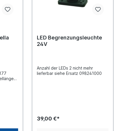
ella
LED Begrenzungsleuchte
24V
g
Anzahl der LEDs 2 nicht mehr
 177
lieferbar siehe Ersatz 098241000
ellänge
ionslicht
unktion
(LED) Pol-
39,00 €*
sführung
art