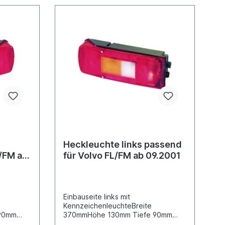
usetyp
schwarzZulassungsart E-Typ-
geprüftHeckleuchte linke Seite
p-
siehe 098213141Lichtscheibe siehe
 Seite
098293163Stecker Satz
be siehe
D11868weitere Informationen siehe
Anwendung für
en siehe
Heckleuchte links passend
L/FM ab
für Volvo FL/FM ab 09.2001
Einbauseite links mit
KennzeichenleuchteBreite
90mm
370mmHöhe 130mm Tiefe 90mm
windemaß
Bolzenabstand 160mm, Gewindemaß