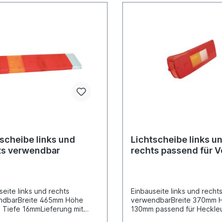
scheibe links und
Lichtscheibe links u
ts verwendbar
rechts passend für V
/ FM
seite links und rechts
Einbauseite links und recht
ndbarBreite 465mm Höhe
verwendbarBreite 370mm 
Tiefe 16mmLieferung mit
130mm passend für Heckle
gummi und Schrauben passend
098214445,098214450Liefe