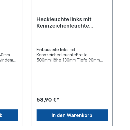
Heckleuchte links mit
H
Kennzeichenleuchte
passend für Volvo FH/FM
Einbauseite links mit
 80mm
KennzeichenleuchteBreite
windemaß
500mmHöhe 130mm Tiefe 90mm
Bolzenabstand 152mm, Gewindemaß
ig "Volvo
M 8Spannung 24 V seitlicher
t
AnschlussSteckerausführung AMP
on mit
/ Pol-Anzahl 7 -poligLeuchtefunktion
tion mit
mit RückfahrlichtLeuchtefunktion mit
n mit
Rückstrahllicht Leuchtefunktion mit
Schlusslicht Leuchtefunktion mit
58,90 €*
Seitenmarkierungslicht
unktion
Leuchtefunktion mit
on mit
Begrenzungslicht Leuchtefunktion
rb
In den Warenkorb
 ohne
mit Blinklicht Leuchtefunktion mit
nktion
Bremslicht Leuchtefunktion mit
usetyp
Kennzeichenlicht Leuchtefunktion