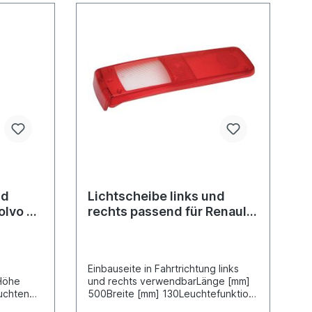
nd
Lichtscheibe links und
olvo FH
rechts passend für Renault
EURO 6 / Magnum
s
Einbauseite in Fahrtrichtung links
Höhe
und rechts verwendbarLänge [mm]
uchten
500Breite [mm] 130Leuchtefunktion
rung mit
mit SchlusslichtLeuchtefunktion mit