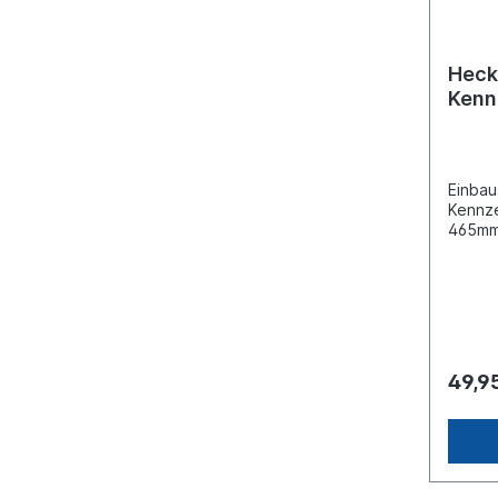
Heckl
Kenn
pass
Einbaus
Kennze
465mm
Bolze
M8Spa
V Stec
Stecke
Rückfa
Rückst
Schlus
49,9
Seiten
Leucht
Begren
mit Bli
Bremsl
Kennze