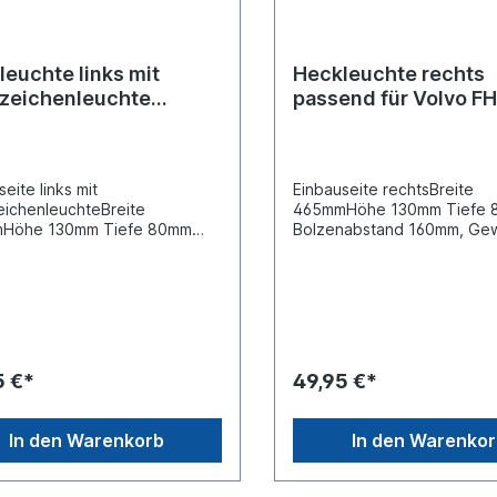
euchte links mit
Heckleuchte rechts
zeichenleuchte
passend für Volvo F
end für Volvo FH
eite links mit
Einbauseite rechtsBreite
ichenleuchteBreite
465mmHöhe 130mm Tiefe
Höhe 130mm Tiefe 80mm
Bolzenabstand 160mm, Ge
nabstand 160mm, Gewindemaß
M8Spannung 12/ 24
nnung 12/ 24
V Steckerausführung 6 -pol
kerausführung 6 -polig "Volvo
Stecker"Leuchtefunktion mi
r"Leuchtefunktion mit
Rückfahrlicht Leuchtefunkti
hrlicht Leuchtefunktion mit
Rückstrahllicht Leuchtefunk
rahllicht Leuchtefunktion mit
Schlusslicht Leuchtefunktio
slicht Leuchtefunktion mit
Seitenmarkierungslicht
5 €*
49,95 €*
markierungslicht
Leuchtefunktion mit
efunktion mit
Begrenzungslicht Leuchtef
zungslicht Leuchtefunktion
mit Blinklicht Leuchtefunkti
In den Warenkorb
In den Warenko
nklicht Leuchtefunktion mit
Bremslicht Leuchtefunktion
icht Leuchtefunktion mit
Kennzeichenlicht Leuchtefu
ichenlicht Leuchtefunktion
mit NebelschlusslichtGehä