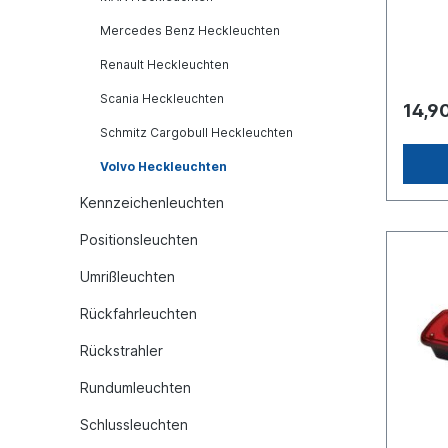
für He
09821
Mercedes Benz Heckleuchten
09821
72520
Renault Heckleuchten
16801
Scania Heckleuchten
70 Vergleichsnummer: DAF
14,9
144021
Schmitz Cargobull Heckleuchten
7, 152
1844I
Volvo Heckleuchten
1844
812522
Kennzeichenleuchten
296056
55, 81
Positionsleuchten
25229
544 4
Umrißleuchten
50002
296
Rückfahrleuchten
594, 
00 29
Rückstrahler
588SA
13527
Rundumleuchten
89200
2D0945
Schlussleuchten