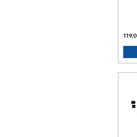
M 8Spa
Ansch
/ Pol-
mit Rü
Rückst
Schlus
119,
Seiten
Leucht
Begren
mit Bli
Bremsl
Kennze
mit Ne
Kunsts
schwar
geprüf
linke 
098214
09829
D11868
Anwen