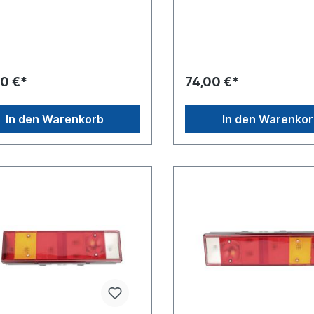
nnung 24 V seitlicher
M 8Spannung 24 V seitliche
lussSteckerausführung AMP
AnschlussSteckerausführu
Anzahl 7 -poligLeuchtefunktion
/ Pol-Anzahl 7 -poligLeucht
ckfahrlichtLeuchtefunktion mit
mit RückfahrlichtLeuchtefun
rahllicht Leuchtefunktion mit
Rückstrahllicht Leuchtefunk
slicht Leuchtefunktion mit
Schlusslicht Leuchtefunktio
00 €*
74,00 €*
markierungslicht
Seitenmarkierungslicht
efunktion mit
Leuchtefunktion mit
zungslicht Leuchtefunktion
Begrenzungslicht Leuchtef
In den Warenkorb
In den Warenko
nklicht Leuchtefunktion mit
mit Blinklicht Leuchtefunkti
icht Leuchtefunktion ohne
Bremslicht Leuchtefunktion
ichenlicht Leuchtefunktion
Kennzeichenlicht Leuchtefu
belschlusslicht Gehäusetyp
mit Nebelschlusslicht Gehä
toffgehäuse
Kunststoffgehäuse
zZulassungsart E-Typ-
schwarzZulassungsart E-Ty
t Modell 462Heckleuchte
geprüft Modell 462Heckleu
Seite siehe
linke Seite siehe
450Lichtscheibe siehe
098214450Lichtscheibe si
4442Stecker Satz
098294442Stecker Satz
weitere Informationen siehe
D11868weitere Information
dung für
Anwendung für