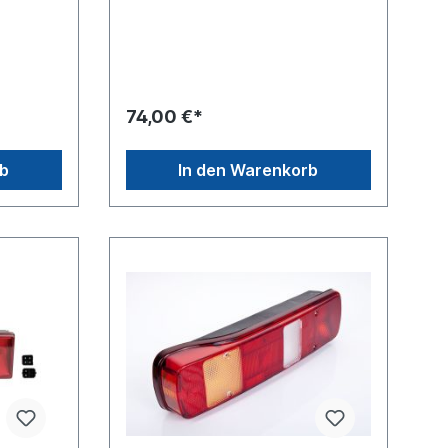
r
M 8Spannung 24 V seitlicher
ng AMP
AnschlussSteckerausführung AMP
efunktion
/ Pol-Anzahl 7 -poligLeuchtefunktion
ktion mit
mit RückfahrlichtLeuchtefunktion mit
tion mit
Rückstrahllicht Leuchtefunktion mit
n mit
Schlusslicht Leuchtefunktion mit
74,00 €*
Seitenmarkierungslicht
Leuchtefunktion mit
unktion
Begrenzungslicht Leuchtefunktion
rb
In den Warenkorb
on mit
mit Blinklicht Leuchtefunktion mit
 ohne
Bremslicht Leuchtefunktion mit
nktion
Kennzeichenlicht Leuchtefunktion
usetyp
mit Nebelschlusslicht Gehäusetyp
Kunststoffgehäuse
p-
schwarzZulassungsart E-Typ-
chte
geprüft Modell 462Heckleuchte
rechte Seite siehe
ehe
098214445Lichtscheibe siehe
098294442Stecker Satz
en siehe
D11868weitere Informationen siehe
Anwendung für