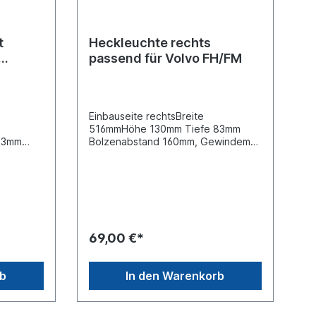
t
Heckleuchte rechts
passend für Volvo FH/FM
H/FM
Einbauseite rechtsBreite
516mmHöhe 130mm Tiefe 83mm
83mm
Bolzenabstand 160mm, Gewindemaß
windemaß
M 8Spannung 24 V seitlicher
r
AnschlussSteckerausführung AMP
ng AMP
/ Pol-Anzahl 7 -poligLeuchtefunktion
efunktion
mit RückfahrlichtLeuchtefunktion mit
ktion mit
Rückstrahllicht Leuchtefunktion mit
tion mit
Schlusslicht Leuchtefunktion mit
n mit
Seitenmarkierungslicht
69,00 €*
Leuchtefunktion mit
Begrenzungslicht Leuchtefunktion
unktion
mit Blinklicht Leuchtefunktion mit
rb
In den Warenkorb
on mit
Bremslicht Leuchtefunktion mit
mit
NebelschlusslichtGehäusetyp
nktion
Kunststoffgehäuse