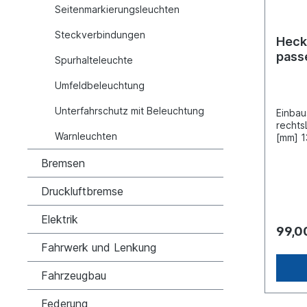
Seitenmarkierungsleuchten
Steckverbindungen
Heck
pass
Spurhalteleuchte
/ Ma
Umfeldbeleuchtung
Unterfahrschutz mit Beleuchtung
Einbau
rechts
Warnleuchten
[mm] 1
84Bol
Bremsen
160Sp
V Stec
D11868
Druckluftbremse
Abbild
Schlus
Elektrik
Blinkl
99,0
Bremsl
Fahrwerk und Lenkung
Nebels
mit Rü
Rückst
Fahrzeugbau
Seiten
ger
Federung