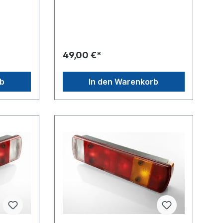
BlinklichtLeuchtefunktion mit
r:
Bremslicht Leuchtefunktion mit
9
NebelschlusslichtLeuchtefunktion
mit RückfahrlichtLeuchtefunktion mit
RückstrahlerLeuchtefunktion mit
SeitenmarkierungsleuchteZulassung
49,00 €*
sart E-Typ-geprüft ADR , ECE E4
075Heckleuchte linke Seite 159010,
rechte Seite siehe 159020 und
rb
In den Warenkorb
159030 mit Rückfahrwarnerweitere
Informationen siehe Anwendung
für:VERGLEICHSNUMMERN:RENAULT
TRUCKS EURO 6 - T / K / C / D
7420802418 ab 11/2013 RENAULT
TRUCKS MAGNUM 7420802418 ab
01/2006 RENAULT TRUCKS EURO 6
- C > 320 CH 7420802418 ab
01/2006 VOLVO FE 20802418 ab
2006