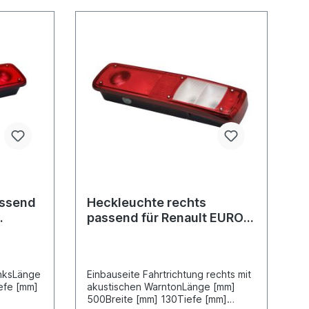
mit Nebelschlusslicht Gehäusetyp
p-
Kunststoffgehäuse
Seite
schwarzZulassungsart E-Typ-
be siehe
geprüftHeckleuchte rechte Seite
siehe 198214510Lichtscheibe siehe
tionen
198294523Stecker Satz
D11868weitere Informationen siehe
Anwendung für
assend
Heckleuchte rechts
passend für Renault EURO 6
/ Magnum mit
Rückfahrwarner
inksLänge
Einbauseite Fahrtrichtung rechts mit
efe [mm]
akustischen WarntonLänge [mm]
500Breite [mm] 130Tiefe [mm]