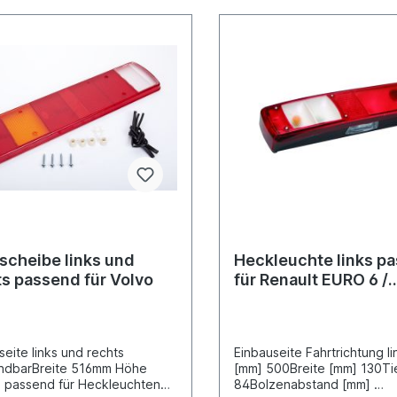
belschlusslichtGehäusetyp
Kunststoffgehäuse
toffgehäuse
schwarzZulassungsart E-Ty
zZulassungsart E-Typ-
geprüft Heckleuchte linke 
t Heckleuchte rechte Seite
siehe 098214465Lichtschei
098214475Lichtscheibe siehe
098292793Lieferung ohne
2793Lieferung ohne
Glühlampenweitere Informa
mpenweitere Informationen
siehe Anwendung für
Anwendung für
scheibe links und
Heckleuchte links p
ts passend für Volvo
für Renault EURO 6 /
Magnum
seite links und rechts
Einbauseite Fahrtrichtung l
ndbarBreite 516mm Höhe
[mm] 500Breite [mm] 130Ti
 passend für Heckleuchten
84Bolzenabstand [mm]