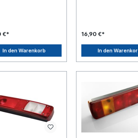
ckleuchten
Dichtgummi und
4465,098214475,
SchraubenVergleichsnumme
2953,098212954,
VOLVO 20425732, 2091022
00,7252010,7252020,168090,
0,168020,098212969,0982129
0 €*
16,90 €*
4, 1272653, 1610194, 152517
2231FIAT 93161844, 9316
VECO 93161844, 9316
In den Warenkorb
In den Warenko
MAN
96052, 81.25229.6052, 81252
, 81252296055, 81.25229.60
.25229.6056, 8125229605181.
.6051MERCEDES-BENZ 002
490, 0025444490RENAULT
96594, 50 01 847 588, 50 00
5001847588, 5000296594, 50
6,5001847588, 50 01 847
AB 1350343 SCANIA
46, 1350343, 1327272STEYR
81006 VOLVO 8142919 VW
111D, 2D0 945 111 D