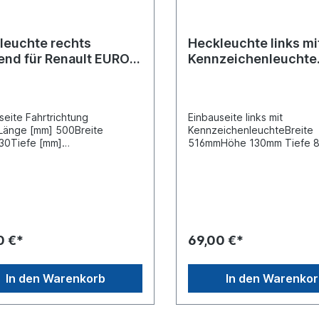
leuchte rechts
Heckleuchte links mi
end für Renault EURO 6
Kennzeichenleuchte
gnum
passend für Volvo F
seite Fahrtrichtung
Einbauseite links mit
Länge [mm] 500Breite
KennzeichenleuchteBreite
30Tiefe [mm]
516mmHöhe 130mm Tiefe 
zenabstand [mm]
Bolzenabstand 160mm, Ge
annung 12/ 24
M 8Spannung 24 V seitliche
keranschluss seitlich: 7 polig
AnschlussSteckerausführu
, siehe
/ Pol-Anzahl 7 -poligLeucht
ungLeuchtefunktion mit
mit RückfahrlichtLeuchtefun
slichtLeuchtefunktion mit
Rückstrahllicht Leuchtefunk
ichtLeuchtefunktion mit
Schlusslicht Leuchtefunktio
0 €*
69,00 €*
icht Leuchtefunktion mit
Seitenmarkierungslicht
chlusslichtLeuchtefunktion
Leuchtefunktion mit
ckfahrlichtLeuchtefunktion mit
Begrenzungslicht Leuchtef
In den Warenkorb
In den Warenko
rahlerLeuchtefunktion mit
mit Blinklicht Leuchtefunkti
markierungsleuchteLampenträ
Bremslicht Leuchtefunktion 
Kennzeichenlicht Leuchtefu