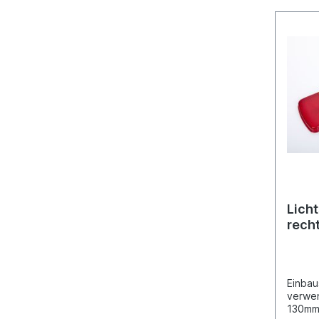
mit Ne
Kunsts
schwar
geprüf
siehe 
09829
Glühla
siehe 
Licht
rech
Einbau
verwe
130mm