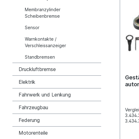
Membranzylinder
Scheibenbremse
Sensor
Warnkontakte /
Verschleissanzeiger
Standbremsen
Druckluftbremse
Gest
Elektrik
auto
SAF
Fahrwerk und Lenkung
Fahrzeugbau
Vergle
3.434.
Federung
3.434.
Achse
RLS 9
Motorenteile
11037.