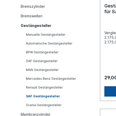
Gest
Bremszylinder
für 
Bremswellen
Gestängesteller
Vergl
Manuelle Gestängesteller
2.175.
2.175.
Automatische Gestängesteller
eanzah
C)Heb
BPW Gestängesteller
272Bo
mm Bo
DAF Gestängesteller
mmBoh
MAN Gestängesteller
mm Boh
mmBoh
29,0
Mercedes Benz Gestängesteller
mm Boh
mmBoh
Renault Gestängesteller
mm Boh
mmBoh
SAF Gestängesteller
mm Bo
Scania Gestängesteller
Membranzylinder