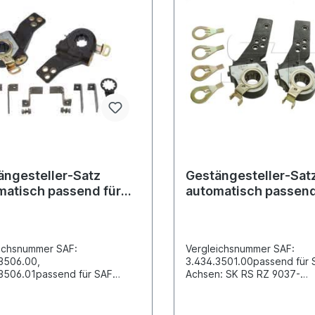
ängesteller-Satz
Gestängesteller-Sat
matisch passend für
automatisch passend
SAF
ichsnummer SAF:
Vergleichsnummer SAF:
3506.00,
3.434.3501.00passend für 
3506.01passend für SAF
Achsen: SK RS RZ 9037-
n: RLZ /WRZM 8130-13130, SK
12037Hebellänge/Lochabs
037-
(mm): 4 Loch
..Hebellänge/Lochabstände
127/152/176/200Lochabsta