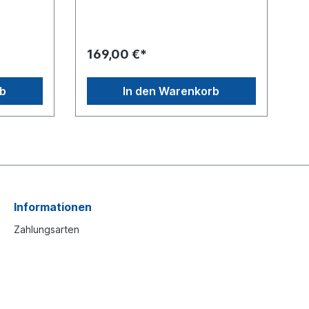
(mm): 6 Loch
6 ø Loch
105/125/140/155/180/250Anzahl
 (mm):
Zähne: 10Lochabstand L1 (mm):
habstand
250 ø Loch D1 (mm): 14Lochabstand
169,00 €*
m):
L2 (mm): 180 ø Loch D2 (mm):
Stück im
14Lochabstand L3 (mm): 155 ø Loch
ück
D3 (mm): 14Lochabstand L4 (mm):
rb
In den Warenkorb
140 ø Loch D4 (mm): 14Lochabstand
L5 (mm): 125 ø Loch D5 (mm):
14Lochabstand L6 (mm): 105 ø Loch
D6 (mm): 14Satz bestehen aus zwei
Stück im KartonPreis gilt für zwei
StückEinzelner Gestängesteller
siehe 1033071
Informationen
Zahlungsarten