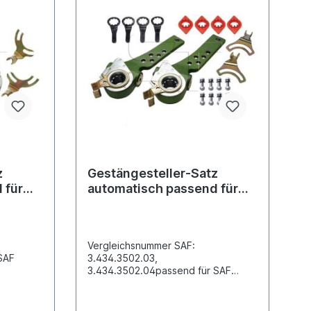
z
Gestängesteller-Satz
 für
automatisch passend für
SAF
Vergleichsnummer SAF:
SAF
3.434.3502.03,
3.434.3502.04passend für SAF
tände
Achsen: 6242-16242, SK RS / RZ
6530-11242, KRS /
nd L1
KRZ...Hebellänge/Lochabstände