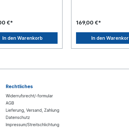
3 Loch Anzahl Zähne: 10Satz
(mm): 200 ø Loch D1 (mm):
en aus zwei Stück im
19Lochabstand L2 (mm): 17
Preis gilt für zwei Stück
D2 (mm): 14Lochabstand L3
152 ø Loch D3 (mm): 14Loc
00 €*
169,00 €*
L4 (mm): 127 ø Loch D4 (m
14Satz bestehen aus zwei 
KartonPreis gilt für zwei St
In den Warenkorb
In den Warenko
Rechtliches
Widerrufsrecht/-formular
AGB
Lieferung, Versand, Zahlung
Datenschutz
Impressum/Streitschlichtung