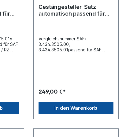
Gestängesteller-Satz
 für
automatisch passend für
SAF
75 016
Vergleichsnummer SAF:
d für SAF
3.434.3505.00,
 / RZ
3.434.3505.01passend für SAF
Achsen: RZ / WRZM 8130-13130,
tände
WRZM 8435-
11035... Hebellänge/Lochabstände
nzahl
(mm): 4
mm):
Loch 127/152/176/200Anzahl Zähne:
chabstand
10Lochabstand L1 (mm): 200 ø Loch
):
D1 (mm): 19Lochabstand L2 (mm):
249,00 €*
5 ø Loch
176 ø Loch D2 (mm): 14Lochabstand
 (mm):
L3 (mm): 152 ø Loch D3 (mm):
chabstand
14Lochabstand L4 (mm): 127 ø Loch
rb
In den Warenkorb
m):
D4 (mm): 14Satz bestehen aus zwei
5 ø Loch
Stück im KartonPreis gilt für zwei
0999
StückBild abweichend