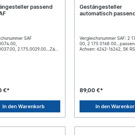
ängesteller passend
Gestängesteller
SAF
automatisch passend
SAF
eichsnummer SAF
Vergleichsnummer SAF: 2 1
0074.00,
00, 2 175 0168 00...passen
0037.00, 2.175.0029.00...Zähn
Achsen: 6242-16242, SK RS
l 10 (SAE 1 1/2''-10
6530-11242, KRS /
ellänge/Lochabstände (mm):
KRZ...Hebellänge/Lochabs
hrungsabstand 105
(mm): 6 Loch
hrung-Ø 14
105/125/140/155/180/250A
rungsabstand (1) 127
Zähne: 10Lochabstand L1 (
rung-Ø (1) 14
250 ø Loch D1 (mm): 14Lo
rungsabstand (2) 152
L2 (mm): 180 ø Loch D2 (mm
0 €*
89,00 €*
rung-Ø (2) 14
14Lochabstand L3 (mm): 15
rungsabstand (3) 178
D3 (mm): 14Lochabstand L4
rung-Ø (3) 14
140 ø Loch D4 (mm): 14Lo
In den Warenkorb
In den Warenko
rungsabstand (4) 250
L5 (mm): 125 ø Loch D5 (m
hrung-Ø (4) 18 mm
14Lochabstand L6 (mm): 10
D6 (mm): 14Satz siehe 879