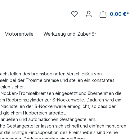
0,00 €*
Motorenteile
Werkzeug und Zubehör
achstellen des bremsbedingten Verschleißes von
ln bei der Trommelbremse und stellen ein konstantes
eilen sicher.
S-Nocken-Trommelbremsen eingesetzt und übernehmen die
om Radbremszylinder zur S-Nockenwelle. Dadurch wird ein
 Nachstellen der S-Nockenwelle ermöglicht, so dass der
d gleichem Hubbereich arbeitet.
anuellen und automatischen Gestängestellern.
he Gestängesteller lassen sich schnell und einfach montieren
Für die richtige Einbauposition des Bremshebels sind keine
 notwendig. Dadurch werden ein größerer