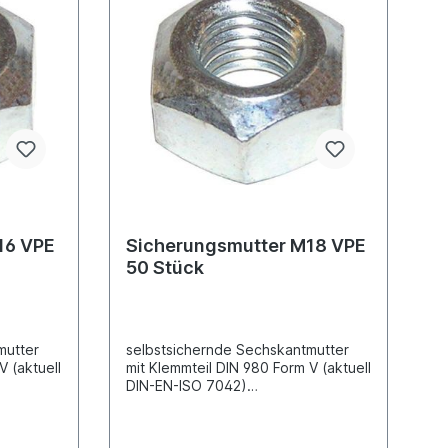
16 VPE
Sicherungsmutter M18 VPE
50 Stück
mutter
selbstsichernde Sechskantmutter
V (aktuell
mit Klemmteil DIN 980 Form V (aktuell
DIN-EN-ISO 7042)
nisch
Ganzstahlausführung galvanisch
verzinktGewindemaß
elweite
M18AußensechskantSchlüsselweite