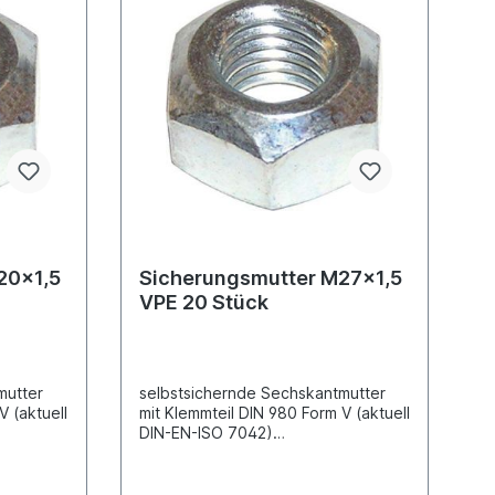
20x1,5
Sicherungsmutter M27x1,5
VPE 20 Stück
mutter
selbstsichernde Sechskantmutter
V (aktuell
mit Klemmteil DIN 980 Form V (aktuell
DIN-EN-ISO 7042)
nisch
Ganzstahlausführung galvanisch
 1,5
verzinktGewindemaß M27 x 1,5
ntSchlüss
FeingewindeAußensechskantBauhöh