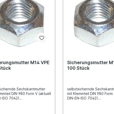
erungsmutter M14 VPE
Sicherungsmutter M
Stück
100 Stück
sichernde Sechskantmutter
selbstsichernde Sechskant
emmteil DIN 980 Form V (aktuell
mit Klemmteil DIN 980 Form 
N-ISO 7042)
DIN-EN-ISO 7042)
ahlausführung galvanisch
Ganzstahlausführung galva
nktGewindemaß
verzinktGewindemaß
ßensechskantSchlüsselweite
M16AußensechskantSchlüss