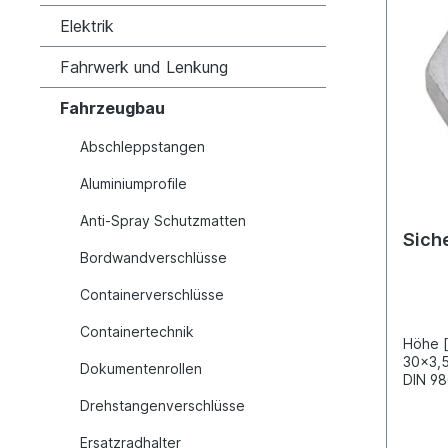
Elektrik
Fahrwerk und Lenkung
Fahrzeugbau
Abschleppstangen
Aluminiumprofile
Anti-Spray Schutzmatten
Sich
Bordwandverschlüsse
Containerverschlüsse
Containertechnik
Höhe 
30x3,5
Dokumentenrollen
DIN 98
geome
Drehstangenverschlüsse
[Nm] 
Ersatzradhalter