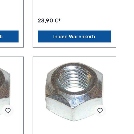
einheit
[mm]
t für 10
SW17Festigkeitsklasse 6.6Material S
gsmutter
tahl, Oberfläche galvanisch
ie
verzinktVpE = Verpackungseinheit,
23,90 €*
985 ist
Preis gilt für 100 Stück im Karton
ring
er ist nur
rb
In den Warenkorb
ch
 der
ie
 980
er