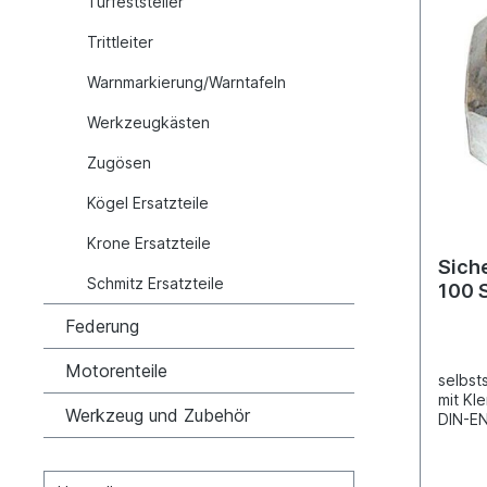
Türfeststeller
Trittleiter
Warnmarkierung/Warntafeln
Werkzeugkästen
Zugösen
Kögel Ersatzteile
Krone Ersatzteile
Sich
Schmitz Ersatzteile
100 
Federung
Motorenteile
selbst
mit Kl
Werkzeug und Zubehör
DIN-E
Ganzst
verzi
M14Au