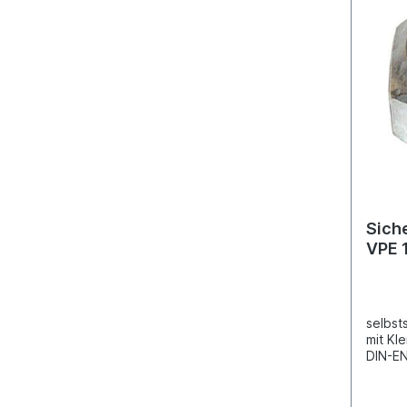
Sich
VPE 
selbst
mit Kl
DIN-E
Ganzst
verzin
Feing