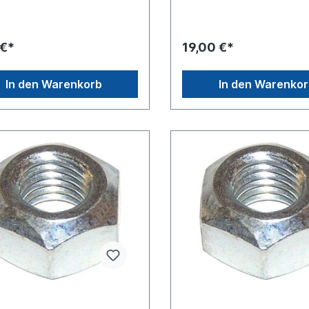
verzinktVPE = Verpackungs
10 Stück im Karton, Preis gil
StückUnterschied Sicherun
nach DIN980 und DIN985 D
 €*
19,00 €*
Sicherungsmutter nach DIN 
mit einem Kunststoff- Nylon
(blau) versehen, diese Mutt
In den Warenkorb
In den Warenko
für den einmaligen Gebrau
vorgesehen und muss nach
Lösung entsorgt werden. D
Sicherungsmutter nach DIN
kann nach der Lösung wied
verwendet werden.