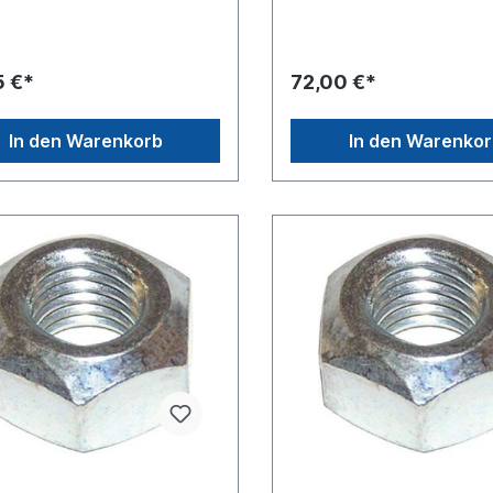
[mm]
stigkeitsklasse 6.6Material S
SW24Festigkeitsklasse 6.6M
Oberfläche galvanisch
tahl, Oberfläche galvanisch
ktVpE = Verpackungseinheit,
verzinktVpE = Verpackungs
5 €*
72,00 €*
ilt für 100 Stück im Karton
Preis gilt für 100 Stück im 
In den Warenkorb
In den Warenko