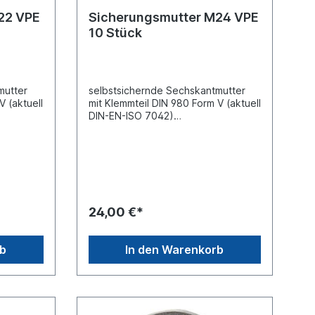
22 VPE
Sicherungsmutter M24 VPE
10 Stück
mutter
selbstsichernde Sechskantmutter
V (aktuell
mit Klemmteil DIN 980 Form V (aktuell
DIN-EN-ISO 7042)
nisch
Ganzstahlausführung galvanisch
verzinktGewindemaß
elweite
M24AußensechskantSchlüsselweite
[mm]
aterial S
SW36Festigkeitsklasse 8.8Anzugsdr
ehmoment [Nm] 425
einheit,
NmMaterial Stahl, Oberfläche galvani
24,00 €*
rton
sch verzinktVpE =
Verpackungseinheit, Preis gilt für 10
Stück im Karton
rb
In den Warenkorb