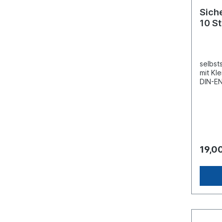
Sich
10 S
selbst
mit Kl
DIN-E
Ganzst
verzi
M20Au
[mm]
SW30Fe
tahl, 
verzin
19,0
Preis g