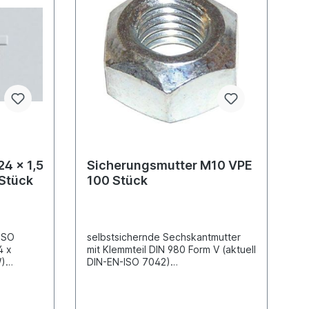
4 x 1,5
Sicherungsmutter M10 VPE
Stück
100 Stück
ISO
selbstsichernde Sechskantmutter
mit Klemmteil DIN 980 Form V (aktuell
W)
DIN-EN-ISO 7042)
weite
Ganzstahlausführung galvanisch
verzinktGewindemaß
M10AußensechskantSchlüsselweite