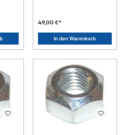
[mm]
aterial S
SW27Festigkeitsklasse 6.6Material S
tahl, Oberfläche galvanisch
einheit,
verzinktVpE = Verpackungseinheit,
49,00 €*
Karton
Preis gilt für 50 Stück im Karton
rb
In den Warenkorb