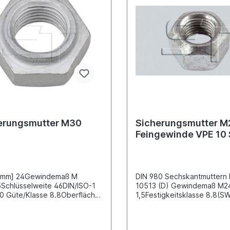
erungsmutter M30
Sicherungsmutter M2
Feingewinde VPE 10 
[mm] 24Gewindemaß M
DIN 980 Sechskantmuttern 
Schlüsselweite 46DIN/ISO-1
10513 (D) Gewindemaß M24 x
0 Güte/Klasse 8.8Oberfläche
1,5Festigkeitsklasse 8.8(S
tisiert Anzugsdrehmoment
Außensechskant, Schlüssel
725 Nm
[mm] 36(h) Bauhöhe [mm]
24Oberfläche galvanisch