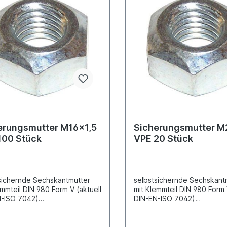
erungsmutter M16x1,5
Sicherungsmutter M
100 Stück
VPE 20 Stück
sichernde Sechskantmutter
selbstsichernde Sechskant
emmteil DIN 980 Form V (aktuell
mit Klemmteil DIN 980 Form 
N-ISO 7042)
DIN-EN-ISO 7042)
ahlausführung galvanisch
Ganzstahlausführung galva
ktGewindemaß M16 x 1,5
verzinktGewindemaß M20 x
ewindeAußensechskantSchlüss
FeingewindeAußensechska