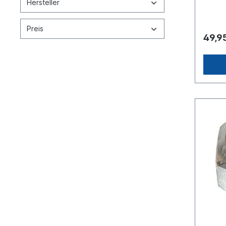
Hersteller
[mm]
SW22Fe
tahl, 
Preis
verzin
49,9
Preis g