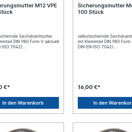
erungsmutter M12 VPE
Sicherungsmutter M
Stück
100 Stück
sichernde Sechskantmutter
selbstsichernde Sechskant
emmteil DIN 980 Form V (aktuell
mit Klemmteil DIN 980 Form 
N-ISO 7042)
DIN-EN-ISO 7042)
ahlausführung galvanisch
Ganzstahlausführung galva
nktGewindemaß
verzinktGewindemaß
ßensechskantSchlüsselweite
M6AußensechskantSchlüsse
[mm]
stigkeitsklasse 6.6Material S
SW10Festigkeitsklasse 6.6M
Oberfläche galvanisch
tahl, Oberfläche galvanisch
ktVpE = Verpackungseinheit,
verzinktVpE = Verpackungs
0 €*
16,00 €*
ilt für 100 Stück im Karton
Preis gilt für 100 Stück im 
In den Warenkorb
In den Warenko