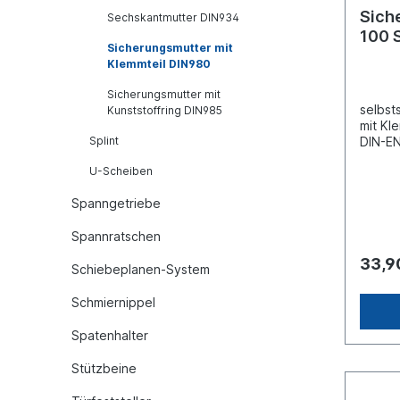
Sich
Sechskantmutter DIN934
100 
Sicherungsmutter mit
Klemmteil DIN980
Sicherungsmutter mit
selbst
Kunststoffring DIN985
mit Kl
Splint
DIN-E
Ganzst
U-Scheiben
verzi
M12Au
Spanngetriebe
[mm]
SW19Fe
Spannratschen
tahl, 
verzin
33,9
Schiebeplanen-System
Preis g
Schmiernippel
Spatenhalter
Stützbeine