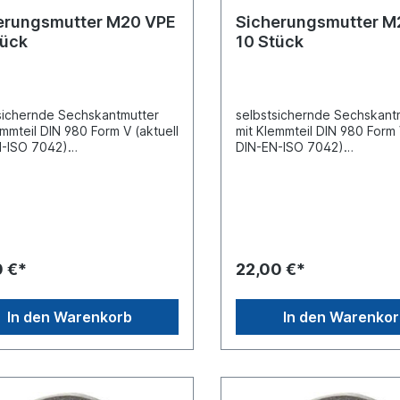
erungsmutter M20 VPE
Sicherungsmutter M
tück
10 Stück
sichernde Sechskantmutter
selbstsichernde Sechskant
emmteil DIN 980 Form V (aktuell
mit Klemmteil DIN 980 Form 
N-ISO 7042)
DIN-EN-ISO 7042)
ahlausführung galvanisch
Ganzstahlausführung galva
nktGewindemaß
verzinktGewindemaß
ßensechskantSchlüsselweite
M22AußensechskantSchlüss
[mm]
stigkeitsklasse 6.6Material S
SW32Festigkeitsklasse 8.8M
Oberfläche galvanisch
tahl, Oberfläche galvanisch
ktVpE = Verpackungseinheit,
verzinktVpE = Verpackungs
0 €*
22,00 €*
ilt für 10 Stück im Karton
Preis gilt für 10 Stück im Ka
In den Warenkorb
In den Warenko