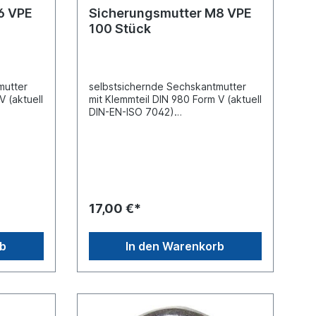
6 VPE
Sicherungsmutter M8 VPE
100 Stück
mutter
selbstsichernde Sechskantmutter
V (aktuell
mit Klemmteil DIN 980 Form V (aktuell
DIN-EN-ISO 7042)
nisch
Ganzstahlausführung galvanisch
verzinktGewindemaß
lweite
M8AußensechskantSchlüsselweite
[mm]
aterial S
SW13Festigkeitsklasse 6.6Material S
tahl, Oberfläche galvanisch
einheit,
verzinktVpE = Verpackungseinheit,
17,00 €*
Karton
Preis gilt für 100 Stück im Karton
rb
In den Warenkorb