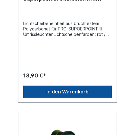
Lichtscheibeneinheit aus bruchfestem
Polycarbonat für PRO-SUPOERPOINT III
UmrissleuchtenLichtscheibenfarben: rot /
weiss / gelb passend für folgende
Umrißleuchten: 400100004, 40011004,
40012004, 40013004, 44010004,
44011004, 44012004, 44013004
13,90 €*
In den Warenkorb