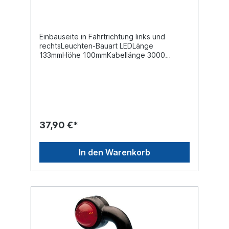
Einbauseite in Fahrtrichtung links und
rechtsLeuchten-Bauart LEDLänge
133mmHöhe 100mmKabellänge 3000
mmSchutzart (IP-Code) 6K9K
Nennspannung / Bordspannung 12 V / 24
VAnzahl der LEDs 4 Anzahl der
Leuchtefunktionen 3 Leuchtefunktion mit
Positionslicht (LED)Leuchtefunktion mit
Schlusslicht (LED) Leuchtefunktion mit
Seitenmarkierungslicht (LED) Pol-Anzahl 2 -
37,90 €*
polig FlachsteckhülsenZulassungsart
ADR/GGVS-geprüftPrüfzeichen E4 11392
Prüfzeichen ECE
In den Warenkorb