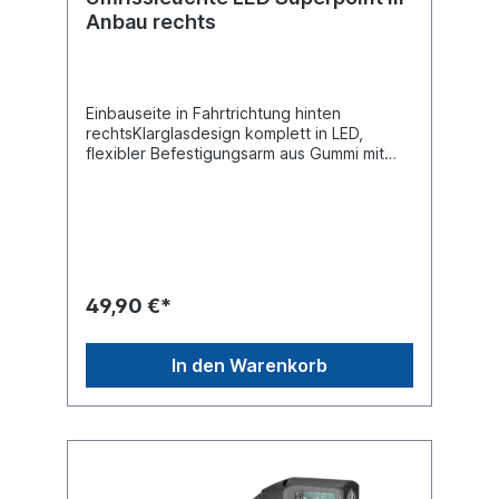
Anbau rechts
Einbauseite in Fahrtrichtung hinten
rechtsKlarglasdesign komplett in LED,
flexibler Befestigungsarm aus Gummi mit
1,25M KabelLänge (mm) 180Breite [mm] 56
Höhe [mm] 135Spannung [V] 24
VBolzenabstand [mm] 78Kabellänge [mm]
1250 mit P & R
SteckanschlussLichtscheibenfarbe weiß
KlarsichtoptikLichtscheibenfarbe bei
Funktion:rot/weiß/gelbLeuchtefunktion für
49,90 €*
Umrissbeleuchtung, Spurbeleuchtung,
Positionslichtpaarige Artikelnummer:
127553558
In den Warenkorb