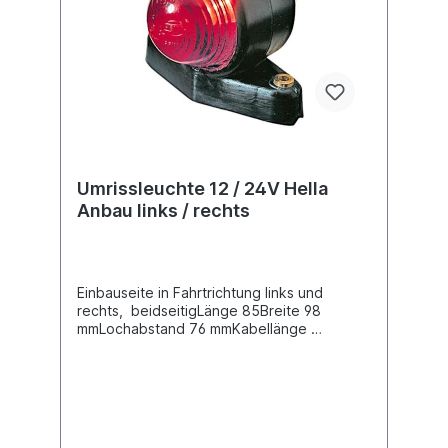
aus. Die spezielle Gummimischung der
Halter garantiert eine hohe Flexibilität und
ist dank einer hohen Wetterbeständigkeit
besonders langlebig.
Umrissleuchte 12 / 24V Hella
Anbau links / rechts
Einbauseite in Fahrtrichtung links und
rechts, beidseitigLänge 85Breite 98
mmLochabstand 76 mmKabellänge
vorverkabeltNennspannung /
Bordspannung 12 / 24 VLeuchtefunktion
mit Positionslicht Leuchtefunktion mit
Schlusslicht Pol-Anzahl 2 -
polig, Steckerausführung
FlachsteckhülseZulassungsart ADR/GGVS-