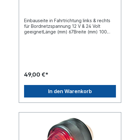
Einbauseite in Fahrtrichtung links & rechts
für Bordnetzspannung 12 V & 24 Volt
geeignetLänge (mm) 67Breite (mm) 100
Lochabstand (mm) 78Leuchten-Bauart LED
mit SeitenmarkierungsleuchteKabellänge
1750 mm open endNennleistung [W] 1LED-
Lichtfarbe rot, LED-Lichtfarbe weiß, LED-
Lichtfarbe gelb (seitlich) Zulassungsart -
ADR/GGVS-geprüft, EMV-geprüft, ECE
R10Spritzwassergeschütz nach IP6K9KDie
49,00 €*
LED Umrissleuchte PRO-SUPERPOINT III
ergänzt nun schon in der dritten Generation
die Umrissleuchten bei Proplast. Durch das
In den Warenkorb
überarbeitete, brillante Freiformspiegel-
Design wird die Lichtleistung der 12/24 V
starken Leuchte noch einmal erhöht. Die
verbesserte Technik der durch das ADR
geprüften Umrissleuchte zeichnet sich
durch eine Lichtscheibeneinheit aus
bruchfestem Polycarbonat in Verbindung
mit einem geringen Stromverbrauch von nur
1 Watt sowie einem 1,75 m langem Kabel