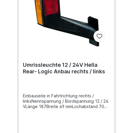
Umrissleuchte 12 / 24V Hella
Rear- Logic Anbau rechts / links
Einbauseite in Fahrtrichtung rechts /
linksNennspannung / Bordspannung 12 / 24
VLänge 187Breite 49 mmLochabstand 70
mmGehäuse aus schwarzem
Kunststoff Leuchtefunktion weiß mit
Positionslicht Leuchtefunktion rot mit
Schlusslicht Leuchtefunktion gelb