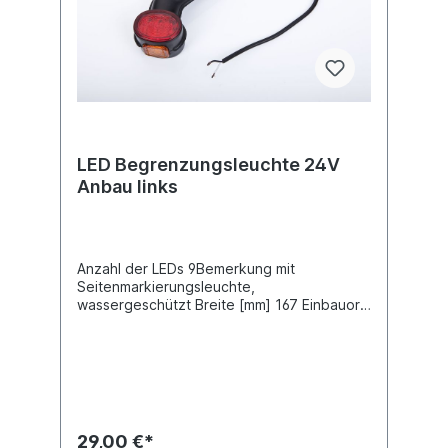
LED Begrenzungsleuchte 24V
Anbau links
Anzahl der LEDs 9Bemerkung mit
Seitenmarkierungsleuchte,
wassergeschützt Breite [mm] 167 Einbauort
links Farbe weiß/rot Höhe [mm] 105
Kabellänge [mm] 300 Länge [mm]
175Schutzart (IP-Code) IP67 Spannung [V]
24
29,00 €*