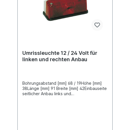
Umrissleuchte 12 / 24 Volt für
linken und rechten Anbau
Bohrungsabstand [mm] 68 / 19Höhe [mm]
38Länge [mm] 91 Breite [mm] 42Einbauseite
seitlicher Anbau links und
rechtsErgänzungsartikel mit Gummitülle
Farbe weiß/rot Gehäusefarbe schwarz
Gehäusematerial Kunststoff Montageart
FlachsteckanschlußZulassungsart E-Typ-
geprüft