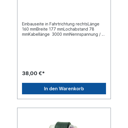
Einbauseite in Fahrtrichtung rechtsLänge
160 mmBreite 177 mmLochabstand 78
mmKabellänge 3000 mmNennspannung /
Bordspannung 12 / 24 VNennleistung [W]
1,5Leuchtefunktion mit Positionslicht (LED)
Leuchtefunktion mit Schlusslicht (LED)
Leuchtefunktion mit Seitenmarkierungslicht
(LED) Pol-Anzahl 2 -
polig, Steckerausführung
FlachsteckhülseZulassungsart ADR/GGVS-
38,00 €*
geprüft Prüfzeichen E4 11392 Prüfzeichen
ECE
In den Warenkorb