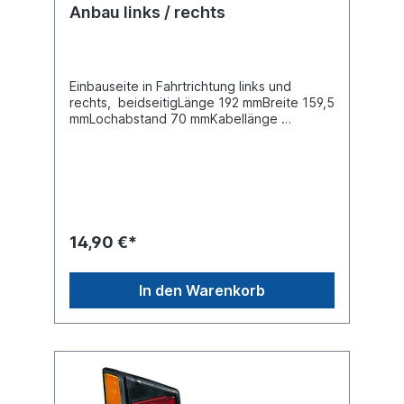
Anbau links / rechts
Einbauseite in Fahrtrichtung links und
rechts, beidseitigLänge 192 mmBreite 159,5
mmLochabstand 70 mmKabellänge
vorverkabeltNennspannung /
Bordspannung 12 / 24 VLeuchtefunktion
mit Positionslicht Leuchtefunktion mit
Schlusslicht Pol-Anzahl 2 -
polig, Steckerausführung
FlachsteckhülseZulassungsart ADR/GGVS-
geprüft Prüfzeichen E13 9401
14,90 €*
In den Warenkorb