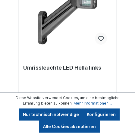
Umrissleuchte LED Hella links
Diese Website verwendet Cookies, um eine bestmögliche
Einbauseite in Fahrtrichtung linksLänge 160
Erfahrung bieten zu können.
Mehr Informationen ...
mmBreite 177 mmLochabstand 78
mmKabellänge 3000 mmNennspannung /
Nur technisch notwendige
Konfigurieren
Bordspannung 12 / 24 VNennleistung [W]
1,5Leuchtefunktion mit Positionslicht (LED)
Leuchtefunktion mit Schlusslicht (LED)
Alle Cookies akzeptieren
Leuchtefunktion mit Seitenmarkierungslicht