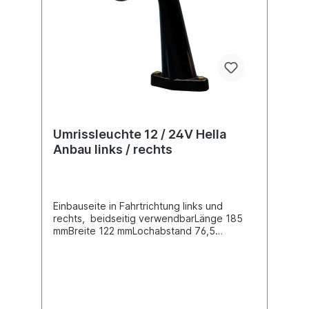
Umrissleuchte 12 / 24V Hella
Anbau links / rechts
Einbauseite in Fahrtrichtung links und
rechts, beidseitig verwendbarLänge 185
mmBreite 122 mmLochabstand 76,5
mmKabellänge vorverkabeltNennspannung
/ Bordspannung 12 / 24 VLeuchtefunktion
mit Positionslicht Leuchtefunktion mit
Schlusslicht Lichtscheibenfarbe: milchweiß
und rotPol-Anzahl 2 -
polig, Steckerausführung