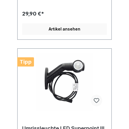
SeitenmarkierungPol-Anzahl 2 -
polig, Steckerausführung
FlachsteckhülseZulassungsart ADR/GGVS-
29,90 €*
geprüft Prüfzeichen E13 9428Anbau
an Zugfahrzeuge / Zugmaschinen ist
verboten
Artikel ansehen
Tipp
Umrissleuchte LED Superpoint III