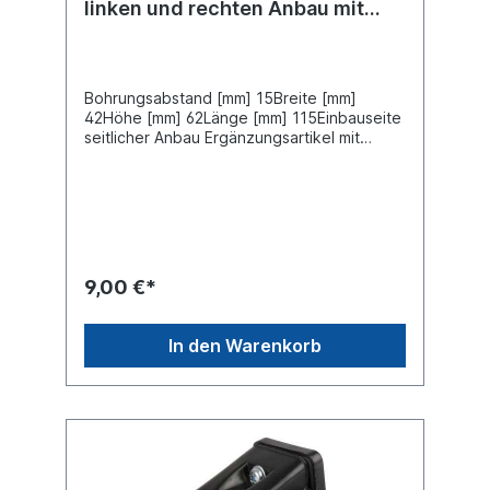
linken und rechten Anbau mit
Winkel- Pendelhalter
Bohrungsabstand [mm] 15Breite [mm]
42Höhe [mm] 62Länge [mm] 115Einbauseite
seitlicher Anbau Ergänzungsartikel mit
Gummitülle Ergänzungsartikel mit
Winkelhalter Farbe weiß/rot Form gewinkelt
Gehäusefarbe schwarz Gehäusematerial
Kunststoff Montageart
FlachsteckanschlußZulassungsart E-Typ-
geprüft
9,00 €*
In den Warenkorb