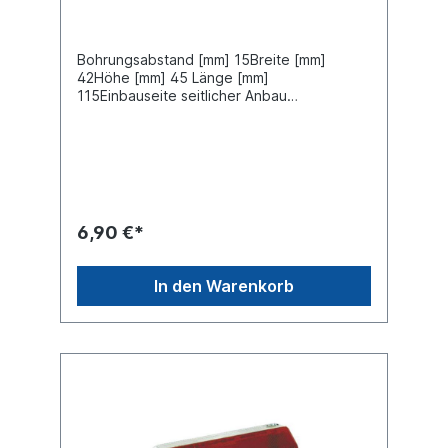
Bohrungsabstand [mm] 15Breite [mm]
42Höhe [mm] 45 Länge [mm]
115Einbauseite seitlicher Anbau
Ergänzungsartikel mit Gummitülle
Ergänzungsartikel mit geradem Halter Farbe
weiß/rot Gehäusefarbe schwarz
Gehäusematerial Kunststoff Montageart
FlachsteckanschlußZulassungsart E-Typ-
geprüft
6,90 €*
In den Warenkorb