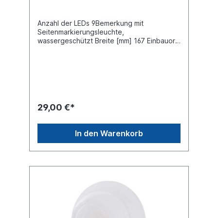
Anzahl der LEDs 9Bemerkung mit
Seitenmarkierungsleuchte,
wassergeschützt Breite [mm] 167 Einbauort
rechtsFarbe weiß/rot Höhe [mm] 105
Kabellänge [mm] 300 Länge [mm]
175Schutzart (IP-Code) IP67 Spannung [V]
24
29,00 €*
In den Warenkorb