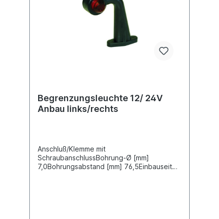
Begrenzungsleuchte 12/ 24V
Anbau links/rechts
Anschluß/Klemme mit
SchraubanschlussBohrung-Ø [mm]
7,0Bohrungsabstand [mm] 76,5Einbauseite
seitlicher Anbau Farbe weiß/rot Form
gewinkelt Gehäusefarbe schwarz
Gehäusematerial Gummi Kabellänge [m] 0,3
Länge [mm] 185 Sockelausführung BA15S
Zulassungsart E-Typ-geprüft