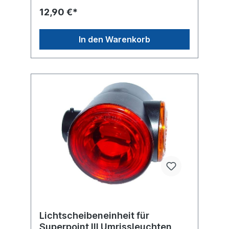
FlachsteckhülseZulassungsart ADR/GGVS-
12,90 €*
geprüft Prüfzeichen E13 9401
In den Warenkorb
Lichtscheibeneinheit für
Superpoint III Umrissleuchten