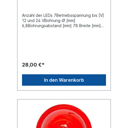
Anzahl der LEDs 7Betriebsspannung bis [V]
12 und 24 VBohrung-Ø [mm]
6,8Bohrungsabstand [mm] 78 Breite [mm]
41 Einbauseite seitlicher Anbau links und
rechtsGehäusematerial Gummi Höhe [mm]
100 Länge [mm] 130Kabellänge [m] 0,3 LED-
Lichtfarbe weiß/rot Leuchtefunktion mit
Seitenmarkierungslicht Nennleistung [W]
1,3Prüfzeichen SM1 Zulassungsart E-Typ-
geprüft
28,00 €*
In den Warenkorb