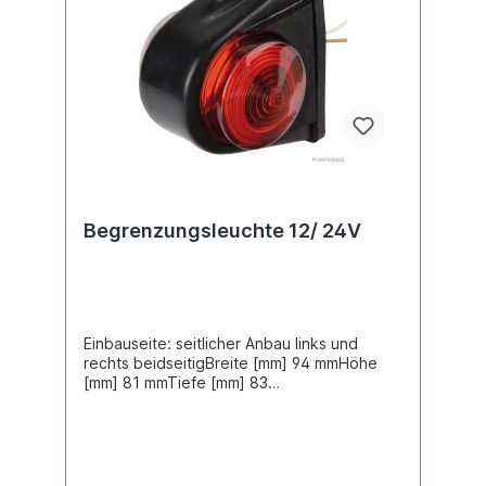
Begrenzungsleuchte 12/ 24V
Einbauseite: seitlicher Anbau links und
rechts beidseitigBreite [mm] 94 mmHöhe
[mm] 81 mmTiefe [mm] 83
mmBolzenabstand [mm] 71 mm (M5)Farbe
der Lichtscheiben weiß/rotGehäusefarbe
schwarz Gehäusematerial
GummiSockelausführung BA15S
Zulassungsart E-Typ-geprüft siehe ERSATZ