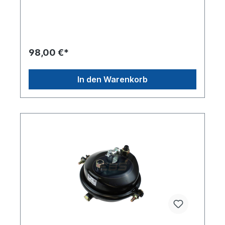
81504106645Betriebsbremse: Typ
12Federspeicher: Typ 16 Betriebsart /
ScheibenbremseAbstand zwischen den
Schrauben 120.6mm Gesamtlänge 252.0mm (ohne
Stellschraube)Länge Druckstange
15mmGewindeanschluss M22 x 1.5Gegenüber
98,00 €*
siehe 02061216101Weitere Informationen siehe
Anwendung fürEs handelt sich nicht um ein
Originalteil Wabco, Knorr oder Haldex Artikel,
In den Warenkorb
sondern um ein baugleiches Produkt.