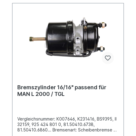
sich nicht um ein Originalteil Wabco, Knorr oder
Haldex Artikel, sondern um ein baugleiches
Produkt.
Bremszylinder 16/16" passend für
MAN L 2000 / TGL
Vergleichsnummer: K007646, K231416, BS9395, II
32159, 925 424 801 0, 81.50410.6738,
81.50410.6860... Bremsenart: Scheibenbremse
Abmessungen: T16 / T16" Abstand der