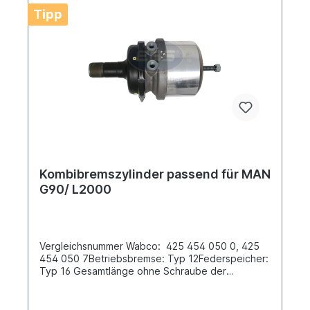
Informationen siehe Anwendung fürEs handelt
Tipp
sich nicht um ein Originalteil Wabco, Knorr oder
Haldex Artikel, sondern um ein baugleiches
Produkt.
Kombibremszylinder passend für MAN
G90/ L2000
Vergleichsnummer Wabco: 425 454 050 0, 425
454 050 7Betriebsbremse: Typ 12Federspeicher:
Typ 16 Gesamtlänge ohne Schraube der
Löseeinrichtung [mm] 320Gesamtlänge inkl.
Schraube der Löseeinrichtung [mm]
335Tragrohrlänge (gemessen bis Mitte