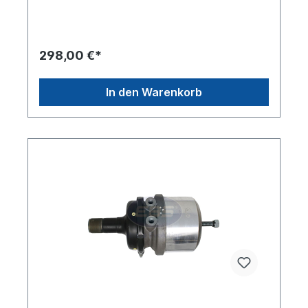
Luftanschluss) [mm] 180Durchmesser
Klemmschelle [mm]
144Federspeicherdurchmesser [mm]
170Tragrohrende M48x2Tragrohr-
298,00 €*
Innendurchmesser [mm] 38Gewindeanschluss (11)
M22x1,5 Gewindeanschluss (12) M22x1,5Abstand
der Gewindeanschlüsse 11 und 12 mittig [mm]
In den Warenkorb
40Weitere Informationen siehe Anwendung fürEs
handelt sich nicht um ein Originalteil Wabco, Knorr
oder MAN, sondern um ein baugleiches Produkt.