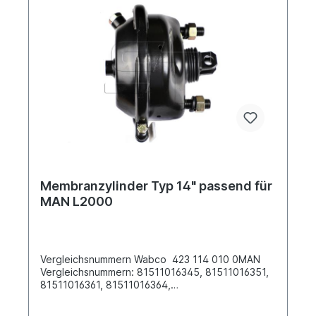
Membranzylinder Typ 14" passend für
MAN L2000
Vergleichsnummern Wabco 423 114 010 0MAN
Vergleichsnummern: 81511016345, 81511016351,
81511016361, 81511016364,
81511019361...Einbauort: Vorderachse /
Hinterachse links & rechts verwendbarAbstand