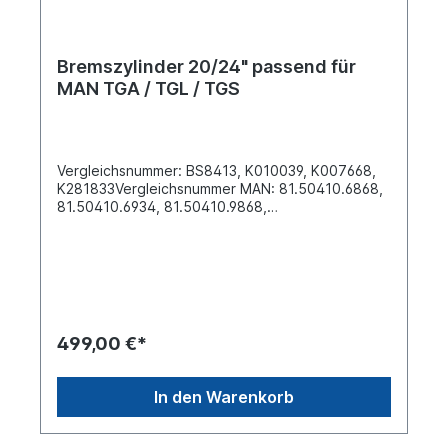
Bremszylinder 20/24" passend für
MAN TGA / TGL / TGS
Vergleichsnummer: BS8413, K010039, K007668,
K281833Vergleichsnummer MAN: 81.50410.6868,
81.50410.6934, 81.50410.9868,
81.50410.9934Bremsenart:
ScheibenbremseEinbauort: Hinterachse in
Fahrtrichtung rechtsAnschlussgewinde: M22x1.5
N10164 - NG12Hub (Betriebs-/Federanteil) [mm]
64/64 Gewindegroesse Stehbolzen
M16x1,5 Länge Montagebolzen [mm] 43.0 Version
T20/ 24HFL1, Verbindung Zwischenflansch /
499,00 €*
Federspeicherteil Crimped Abstand der
Befestigungsbolzen [mm]
120.7Betriebsbremskraft bei 6,5 bar & 30 mm Hub
In den Warenkorb
7.30 barFederspeicherkraft bei 30 mm Hub [kN]
9.40barandere Seite siehe:
9676766Zuordnungen:NKW -> MAN -> TGANKW -