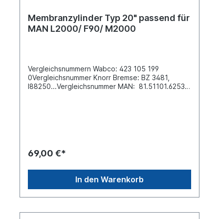
Membranzylinder Typ 20" passend für
MAN L2000/ F90/ M2000
Vergleichsnummern Wabco: 423 105 199
0Vergleichsnummer Knorr Bremse: BZ 3481,
I88250...Vergleichsnummer MAN: 81.51101.6253,
81.51101.6254, 81.51101.9252,
81.51101.6252...Einbauseite: Vorderachse links
und rechts verwendbarAbstand der
Befestigungsbolzen [mm] 120.7 Membrane TYP
20"Anschlussgewinde M 16x1.5 Betriebsdruck
(bar) 10Bolzenlänge [mm] 34Gewindemaß M
16x1.5Hub-1 [mm] 57Länge Kolbenstange [mm]
69,00 €*
37Weitere Informationen siehe Anwendung fürEs
handelt sich nicht um ein Originalteil Wabco, Knorr
oder MAN , sondern um ein baugleiches Produkt!
In den Warenkorb