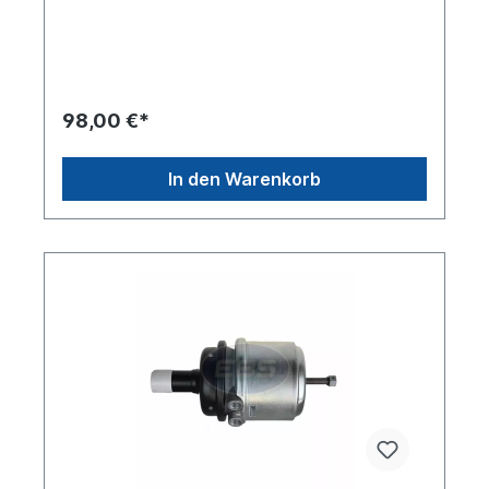
Schrauben 120.6mm Gesamtlänge 252.0mm (ohne
Stellschraube)Länge Druckstange
15mmGewindeanschluss M22 x 1.5Gegenüber
siehe 02061216100Weitere Informationen siehe
Anwendung fürEs handelt sich nicht um ein
Originalteil Wabco, Knorr oder Haldex Artikel,
98,00 €*
sondern um ein baugleiches Produkt.
In den Warenkorb