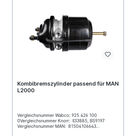
sich nicht um ein Originalteil Wabco, Knorr oder
Haldex Artikel, sondern um ein baugleiches
Produkt.
Kombibremszylinder passend für MAN
L2000
Vergleichsnummer Wabco: 925 426 100
0Vergleichsnummer Knorr: II33885, BS9197
Vergleichsnummer MAN: 81504106643
81504106740 81504106735