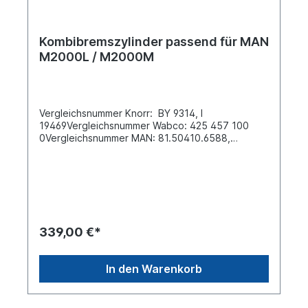
Kombibremszylinder passend für MAN
M2000L / M2000M
Vergleichsnummer Knorr: BY 9314, I
19469Vergleichsnummer Wabco: 425 457 100
0Vergleichsnummer MAN: 81.50410.6588,
81.50410.6592, 81.50410.9588...Federspeicher:
Typ 18Federspeicher: Typ 24 Gesamtlänge ohne
Schraube der
Löseeinrichtung [mm] 323Tragrohrlänge
(gemessen bis Mitte Luftanschluss) [mm] 181
Federspeicherdurchmesser [mm] 186 /
144Tragrohrgewinde M48x1,5 Tragrohr
339,00 €*
Innendurchmesser [mm] 44Gewindeanschluss (11)
M22x1,5 JED-388 Gewindeanschluss (12)
M22x1,5 JED-388MAN
In den Warenkorb
Vergleichsnummern 81.50410.6588 ,
81.50410.65.92, 81.50410.95.88 Weitere
Informationen siehe Anwendung fürEs handelt