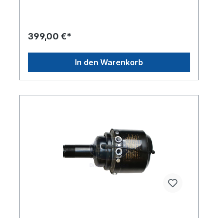
184Tragrohrgewinde M48x1,5 Tragrohr
Innendurchmesser [mm] 35 Gewindeanschluss
(11) M16x1,5 Gewindeanschluss (12) M16x1,5MAN
Vergleichsnummern 81504106304,
399,00 €*
81504106338Weitere Informationen siehe
Anwendung fürEs handelt sich nicht um ein
Originalteil Wabco, Knorr oder Haldex Artikel,
In den Warenkorb
sondern um ein baugleiches Produkt.