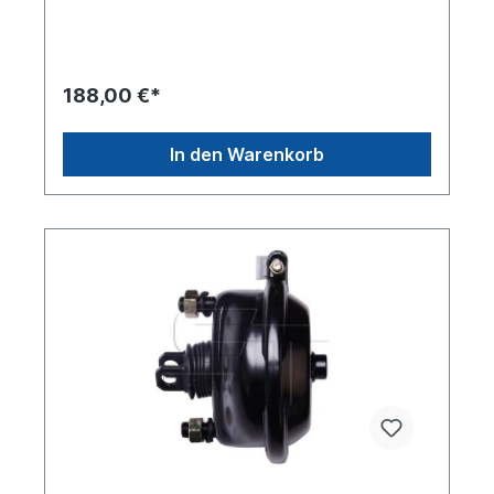
,81504106512...Vergleichsnummer
Neoplan: 81504106427 Bremsenart:
Trommelbremse Gewindemaß: M 16x1.5
Anschlussgewinde: M 16x1.5 Hub [mm] 57Länge
Kolbenstange [mm] 75 Version 20/24"
188,00 €*
Bolzenlänge [mm] 42 Abstand der
Befestigungsbolzen [mm] 120.7Betriebsdruck 8
barinkl. Gabelkopf geschweißtZuordnungen:NKW
In den Warenkorb
-> MAN -> F 90 NKW -> MAN -> M 90