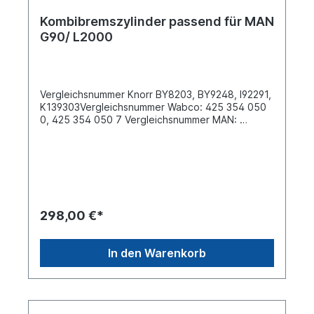
Kombibremszylinder passend für MAN
G90/ L2000
Vergleichsnummer Knorr BY8203, BY9248, I92291,
K139303Vergleichsnummer Wabco: 425 354 050
0, 425 354 050 7 Vergleichsnummer MAN:
81.50410.63.77, 81.50410.6379, 81.50410.6382,
81.50410.6393 Betriebsbremse: Typ
12Federspeicher: Typ 16 Gesamtlänge inkl.
Schraube der Löseeinrichtung [mm]
406Tragrohrlänge (gemessen bis Mitte
Luftanschluss) [mm] 175Durchmesser
Klemmschelle [mm]
298,00 €*
155Federspeicherdurchmesser [mm]
170Tragrohrende M48x1,5Tragrohr-
Innendurchmesser [mm] 35Gewindeanschluss (11)
In den Warenkorb
M16x1,5 Gewindeanschluss (12) M16x1,5Abstand
der Gewindeanschlüsse 11 und 12 mittig [mm]
43Weitere Informationen siehe Anwendung fürEs
handelt sich nicht um ein Originalteil Wabco, Knorr
oder Haldex Artikel, sondern um ein baugleiches