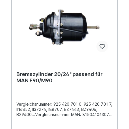
Produkt.
Bremszylinder 20/24" passend für
MAN F90/M90
Vergleichsnummer: 925 420 701 0, 925 420 701 7,
II16852, II37274, I88707, BZ7443, BZ9406,
BX9400...Vergleichsnummer MAN: 81504106307,
81504106308, 81504106309, 81504106310,
81504106312, 81504106427