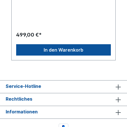
81.50410.9933Bremsenart:
ScheibenbremseEinbauort: Hinterachse in
Fahrtrichtung linksAnschlussgewinde: M22x1.5
N10164 - NG12Hub (Betriebs-/Federanteil) [mm]
64/64 Gewindegroesse Stehbolzen
M16x1,5 Länge Montagebolzen [mm] 43.0 Version
T20/ 24HFL1, Verbindung Zwischenflansch /
499,00 €*
Federspeicherteil Crimped Abstand der
Befestigungsbolzen [mm]
120.7Betriebsbremskraft bei 6,5 bar & 30 mm Hub
In den Warenkorb
7.30 barFederspeicherkraft bei 30 mm Hub [kN]
9.40barandere Seite siehe:
8897417Zuordnungen:NKW -> MAN -> TGANKW -
> MAN -> TGL NKW -> MAN -> TGS NKW -> MAN
-> TGXEs handelt sich um ein original Knorr
Bremszylinder in Erstausrüster Qualität
Service-Hotline
Rechtliches
Informationen