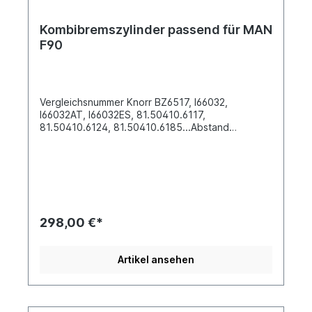
Kombibremszylinder passend für MAN
F90
Vergleichsnummer Knorr BZ6517, I66032,
I66032AT, I66032ES, 81.50410.6117,
81.50410.6124, 81.50410.6185...Abstand
zwischen den Schrauben (mm) 120.6Durchmesser
(mm) 150Länge Druckstange (mm)
170Gewindeanschluss M22 x 1.5Weitere
Informationen siehe Anwendung fürEs handelt
sich nicht um ein Originalteil Wabco, Knorr oder
Haldex Artikel, sondern um ein baugleiches
Produkt.
298,00 €*
Artikel ansehen