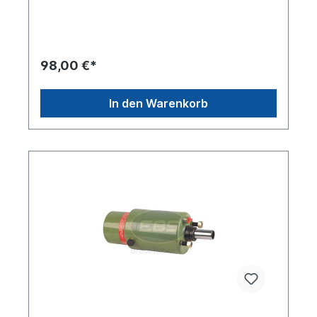
der Befestigungsbolzen [mm] 76,2Membrane TYP
14"Anschlussgewinde M 16x1.5 Betriebsdruck 10
barBolzenlänge [mm] 27Bremsenart
Trommelbremse Gewinde Kolbenstange M 14 x
1.5Hub-1 [mm] 75Länge Kolbenstange [mm]
98,00 €*
82,5Zuordnungen NKW -> MAN L2000
Vorderachse / HinterachseWeitere Informationen
siehe Anwendung fürEs handelt sich nicht um ein
In den Warenkorb
Originalteil Wabco oder MAN Artikel, sondern um
ein baugleiches Produkt!