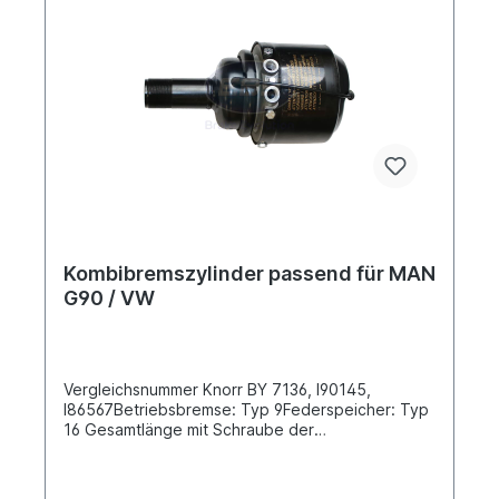
Kombibremszylinder passend für MAN
G90 / VW
Vergleichsnummer Knorr BY 7136, I90145,
I86567Betriebsbremse: Typ 9Federspeicher: Typ
16 Gesamtlänge mit Schraube der
Löseeinrichtung [mm] 298Tragrohrlänge
(gemessen bis Mitte Luftanschluss) [mm] 138
Federspeicherdurchmesser [mm] 160 /