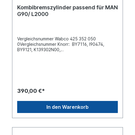
Kombibremszylinder passend für MAN
G90/ L2000
Vergleichsnummer Wabco 425 352 050
0Vergleichsnummer Knorr: BY7116, I90474,
BY9121, K139302N00,
K139302N04...Betriebsbremse: Typ
9Federspeicher: Typ 16 Gesamtlänge mit
Schraube der
Löseeinrichtung [mm] 406Tragrohrlänge
(gemessen bis Mitte Luftanschluss) [mm] 175
Tragrohrlänge (gemessen bis Mitte Klemmschelle)
[mm] 145Federspeicherdurchmesser [mm]
390,00 €*
170 Tragrohrgewinde M48x1,5 Tragrohr-
Innendurchmesser [mm] 35 Gewindeanschluss
(11) M16x1,5 Gewindeanschluss (12)
In den Warenkorb
M16x1,5Abstand der Gewindeanschlüsse 11 und
12, Mitte-Mitte [mm] 43MAN
Vergleichsnummern 81504106375, 81504109380,
81504106381, 81504106380Neoplan
Vergleichsnummer 81504106381Weitere