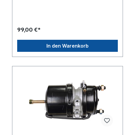
0, 925 376 126 0, 925 376 106
0, Vergleichsnummer MAN:
N2.52112.0014, ZG.04631.0002Vergleichsnummer
Scania: 2 089 756Betriebsbremse 24" /
Feststellbremse 30" Abstand der
99,00 €*
Befestigungsbolzen [mm] 120.7
Anschlussgewinde M 16x1.5 Betriebsdruck 8.5
barBolzenlänge [mm] 38Gewindemaß M
In den Warenkorb
16x1.5Gewinde Kolbenstange M16 x 1.5 Hub-1
[mm] 75 Hub-2 [mm] 75 Info mit Gabelkopf Länge
Kolbenstange [mm] 227Es handelt sich nicht um
ein Originalteil Wabco, Knorr oder Haldex Artikel,
sondern um ein baugleiches Produkt.