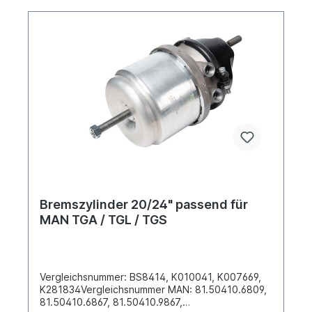
> MAN -> TGL NKW -> MAN -> TGS NKW -> MAN
-> TGXEs handelt sich um ein original Knorr
Bremszylinder in Erstausrüster Qualität
Bremszylinder 20/24" passend für
MAN TGA / TGL / TGS
Vergleichsnummer: BS8414, K010041, K007669,
K281834Vergleichsnummer MAN: 81.50410.6809,
81.50410.6867, 81.50410.9867,