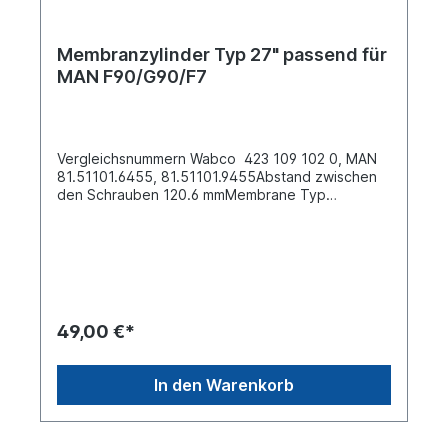
Membranzylinder Typ 27" passend für
MAN F90/G90/F7
Vergleichsnummern Wabco 423 109 102 0, MAN
81.51101.6455, 81.51101.9455Abstand zwischen
den Schrauben 120.6 mmMembrane Typ
27"Gesamtlänge 450mmGabelbolzen 14
H11Länge Druckstange 37mmSchraubengewinde
M16 x 1.5Betriebsdruck 10.2 barWeitere
Informationen siehe Anwendung für Es handelt
sich nicht um ein Originalteil Wabco, Knorr oder
Haldex Artikel, sondern um ein baugleiches
Produkt
49,00 €*
In den Warenkorb