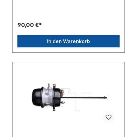
Anschlussgewinde M 16x1.5 Betriebsdruck 8.5
barBolzenlänge [mm] 38Gewindemaß M
16x1.5Gewinde Kolbenstange M16 x 1.5 Hub-1
[mm] 75 Hub-2 [mm] 75 Info mit Gabelkopf Länge
90,00 €*
Kolbenstange [mm] 213Weitere Informationen
siehe Anwendung für Es handelt sich nicht um ein
Originalteil Wabco, Knorr oder Haldex Artikel,
In den Warenkorb
sondern um ein baugleiches Produkt.