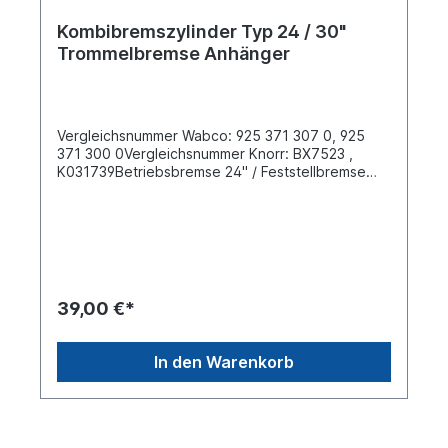
Kombibremszylinder Typ 24 / 30"
Trommelbremse Anhänger
Vergleichsnummer Wabco: 925 371 307 0, 925
371 300 0Vergleichsnummer Knorr: BX7523 ,
K031739Betriebsbremse 24" / Feststellbremse
30" Abstand der Befestigungsbolzen [mm] 120.7
Anschlussgewinde M 16x1.5 Betriebsdruck 8.5
barBolzenlänge [mm] 38 Gewindemaß M
16x1.5Gewinde Kolbenstange M16 x 1.5 Hub-1
[mm] 75 Hub-2 [mm] 75 Info mit Gabelkopf Länge
Kolbenstange [mm] 227weitere Informationen
siehe Anwendung für Es handelt sich nicht um ein
39,00 €*
Originalteil Wabco, Knorr oder Haldex Artikel,
sondern um ein baugleiches Produkt.
In den Warenkorb