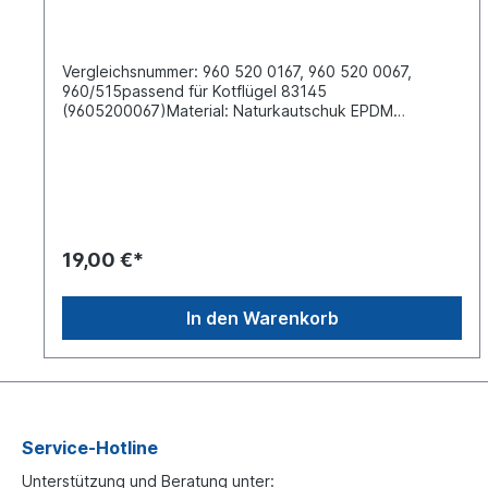
Vergleichsnummer: 960 520 0167, 960 520 0067,
960/515passend für Kotflügel 83145
(9605200067)Material: Naturkautschuk EPDM
Einbauort: für die Radabdeckung Hinterachse links und
rechtsVPE= Verpackungseinheit, Preis gilt für 4 Stück
im Karton
19,00 €*
In den Warenkorb
Service-Hotline
Unterstützung und Beratung unter: