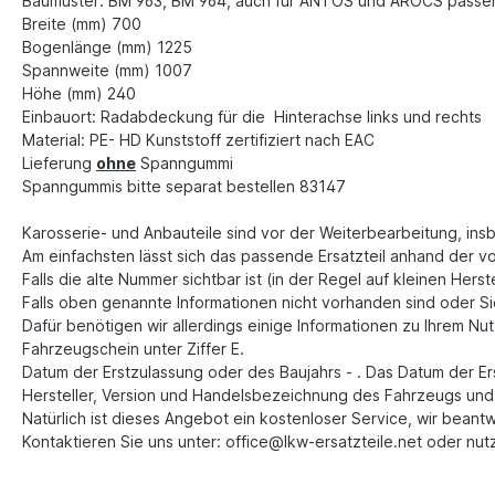
Baumuster: BM 963, BM 964, auch für ANTOS und AROCS passe
Breite (mm) 700
Bogenlänge (mm) 1225
Spannweite (mm) 1007
Höhe (mm) 240
Einbauort: Radabdeckung für die Hinterachse links und rechts
Material: PE- HD Kunststoff zertifiziert nach EAC
Lieferung
ohne
Spanngummi
Spanngummis bitte separat bestellen 83147
Karosserie- und Anbauteile sind vor der Weiterbearbeitung, ins
Am einfachsten lässt sich das passende Ersatzteil anhand der v
Falls die alte Nummer sichtbar ist (in der Regel auf kleinen Hers
Falls oben genannte Informationen nicht vorhanden sind oder Sie 
Dafür benötigen wir allerdings einige Informationen zu Ihrem N
Fahrzeugschein unter Ziffer E.
Datum der Erstzulassung oder des Baujahrs - . Das Datum der Er
Hersteller, Version und Handelsbezeichnung des Fahrzeugs und i
Natürlich ist dieses Angebot ein kostenloser Service, wir beant
Kontaktieren Sie uns unter: office@lkw-ersatzteile.net oder nut