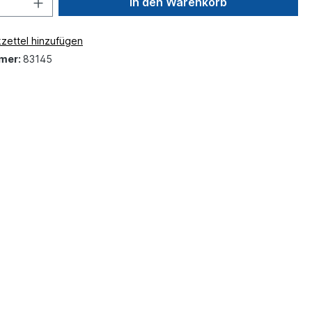
In den Warenkorb
zettel hinzufügen
mer:
83145