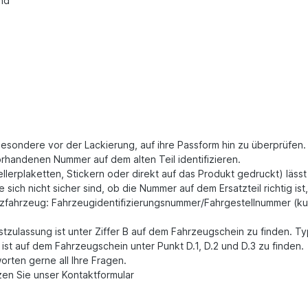
nd
besondere vor der Lackierung, auf ihre Passform hin zu überprüfen
orhandenen Nummer auf dem alten Teil identifizieren.
tellerplaketten, Stickern oder direkt auf das Produkt gedruckt) läss
sich nicht sicher sind, ob die Nummer auf dem Ersatzteil richtig ist
utzfahrzeug: Fahrzeugidentifizierungsnummer/Fahrgestellnummer (kur
stzulassung ist unter Ziffer B auf dem Fahrzeugschein zu finden. 
st auf dem Fahrzeugschein unter Punkt D.1, D.2 und D.3 zu finden.
worten gerne all Ihre Fragen.
zen Sie unser Kontaktformular