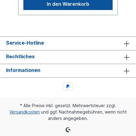
SMB: 9302060Vergleichsnummer SCHMITZ
In den Warenkorb
CARGOBULL: 1065667Es handelt sich nicht
um einen original Meritor oder Sachs
Stoßdämpfer, sondern um ein baugleiches
Produkt.
Service-Hotline
Rechtliches
Informationen
* Alle Preise inkl. gesetzl. Mehrwertsteuer zzgl.
Versandkosten
und ggf. Nachnahmegebühren, wenn nicht
anders angegeben.