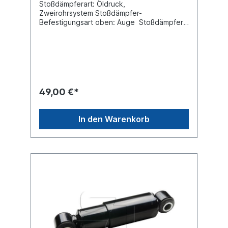
Stoßdämpferart: Öldruck,
Zweirohrsystem Stoßdämpfer-
Befestigungsart oben: Auge Stoßdämpfer-
Befestigungsart unten: Auge min. Länge
[mm] 320max. Länge [mm] 475
Durchmesser Außenrohr [mm] 80
Durchmesser Innenrohr [mm] 70
Innendurchmesser Auge oben [mm] 20,1
Innendurchmesser Auge unten [mm] 20,1
Breite Auge oben [mm] 55 Breite Auge
49,00 €*
unten [mm] 55 Vergleichsnummer Fruehauf:
U-JB-0563 / SMB: M007950Es handelt sich
nicht um einen original Fruehauf, SMB oder
In den Warenkorb
Sachs Stoßdämpfer, sondern um ein
baugleiches Produkt.