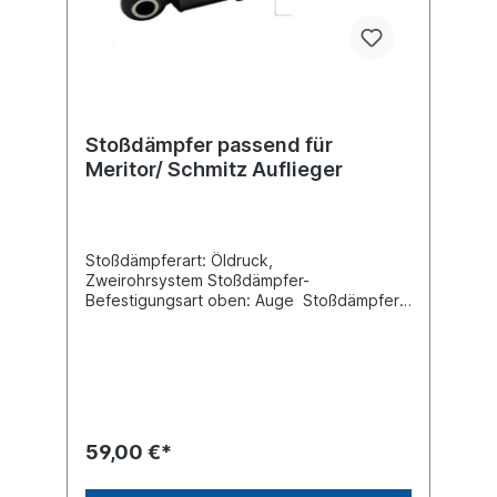
Stoßdämpfer passend für
Meritor/ Schmitz Auflieger
Stoßdämpferart: Öldruck,
Zweirohrsystem Stoßdämpfer-
Befestigungsart oben: Auge Stoßdämpfer-
Befestigungsart unten: Auge min. Länge
[mm] 300max. Länge [mm] 425
Durchmesser Außenrohr [mm] 80
Durchmesser Innenrohr [mm] 70
Innendurchmesser Auge oben [mm] 24
Innendurchmesser Auge unten [mm] 24
Breite Auge oben [mm] 58Breite Auge
59,00 €*
unten [mm] 58Vergleichsnummer Meritor:
212 24 745Vergleichsnummer SAE-