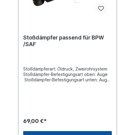
Stoßdämpfer passend für BPW
/SAF
Stoßdämpferart: Öldruck, Zweirohrsystem
Stoßdämpfer-Befestigungsart oben: Auge
Stoßdämpfer-Befestigungsart unten: Auge
min. Länge [mm] 327 max. Länge [mm] 495
Durchmesser Außenrohr [mm] 80
Durchmesser Innenrohr [mm]
70Innendurchmesser Auge oben [mm] 24,1
Innendurchmesser Auge unten [mm] 24
,1Breite Auge oben [mm] 55 Breite Auge
unten [mm] 55 Vergleichsnummer BPW:
69,00 €*
02.3722.83.00 / SAF: 2.376.4026.00Es
handelt sich nicht um einen original BPW,
SAF-Holland oder Sachs Stoßdämpfer,