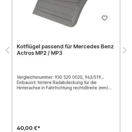
Kotflügel passend für Mercedes Benz
Actros MP2 / MP3
Vergleichsnummer: 930 520 0020, 943/519...
Einbauort: hintere Radabdeckung für die
Hinterachse in Fahrtrichtung rechtsBreite (mm)
690Bogenlänge (mm) 648Höhe (mm) 600ohne
SpritzschutzAnbau linke Seite siehe
58982Material: PE- HD Kunststoff zertifiziert nach
EAC Karosserie- und Anbauteile sind vor der
Weiterbearbeitung, insbesondere vor der
Lackierung, auf ihre Passform hin zu überprüfen.
Bereits bearbeitete Teile sind vom Umtausch
40,00 €*
ausgeschlossen. Am einfachsten lässt sich das