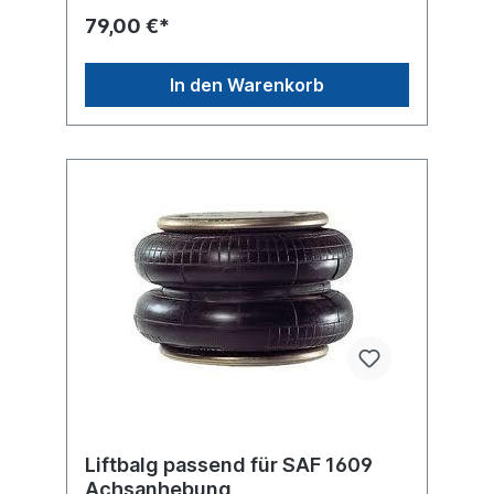
SAF 2618, 4004N, 3.229.0007.00,
79,00 €*
3.229.0007.02, 1T17BS-6, 34004CPP,
1DK22E-8, W01-M58-6366, 1T300-37,
V1DK22E-8, 566-22-3-503, 1R11-713, 1R11-
In den Warenkorb
714, 1R11-927...weitere Details siehe
Abbildung und Anwendung fürErsatzteile /
Zubehör lieferbar: Anbausatz Schrauben
6010130Es handelt sich nicht um ein SAF-
Holland Originalteil, sondern um ein
baugleiches Produkt unserer Hausmarke
der Firma ST- Templin. Sie möchten einen
original SAF, Conti oder Phoenix
Luftfederbalg? Gerne bieten wir Ihnen auch
diese Luftfederbälge an. Nutzen Sie dafür
das Kontaktformular oder rufen Sie uns
gerne über unsere Service Nummer an. Wir
finden den passenden Luftfederbalg für
Sie.
Liftbalg passend für SAF 1609
Achsanhebung