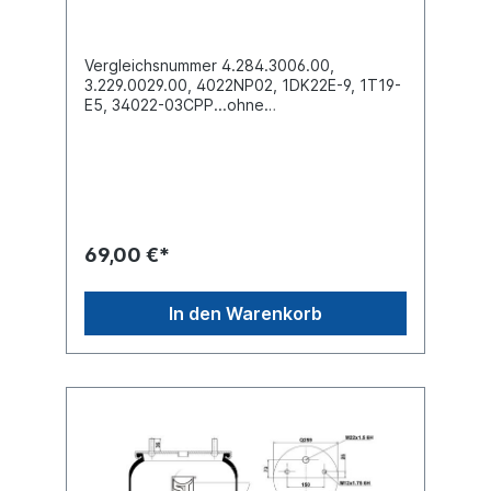
Vergleichsnummer 4.284.3006.00,
3.229.0029.00, 4022NP02, 1DK22E-9, 1T19-
E5, 34022-03CPP...ohne
Kunststoffkolben Außendurchmesser obere
Befestigungsplatte (mm)
259Außendurchmesser unten Abrollkolben
(mm) 238Bauhöhe Abrollkolben (mm) 1412 x
Stehbolzen M12 obenBezeichnung auf dem
Balg: SAF 2618V, 3.229.0029.00, 4022NP03,
1DK22E-9, 34022-03weitere Details siehe
69,00 €*
Abbildung und Anwendung fürErsatzteile /
Zubehör lieferbar: Anbausatz Schrauben
6010280Luftfederbalg mit
In den Warenkorb
Kunststoffglocke: 6106080Es handelt sich
nicht um ein SAF-Holland Originalteil,
sondern um ein baugleiches Produkt
unserer Hausmarke der Firma ST- Templin.
Sie möchten einen original SAF, Conti oder
Phoenix Luftfederbalg? Gerne bieten wir
Ihnen auch diese Luftfederbälge an. Nutzen
Sie dafür das Kontaktformular oder rufen
Sie uns gerne über unsere Service Nummer