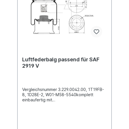
Luftfederbalg passend für SAF
2919 V
Vergleichsnummer 3.229.0042.00, 1T19FB-
8, 1D28E-2, W01-M58-5540komplett
einbaufertig mit
Kunststoffkolben Außendurchmesser obere
Befestigungsplatte (mm)
286Außendurchmesser unten Abrollkolben
(mm) 260Bauhöhe Abrollkolben (mm) 1402
x Stehbolzen M12 oben , 4 x Bohrung 7,8 x