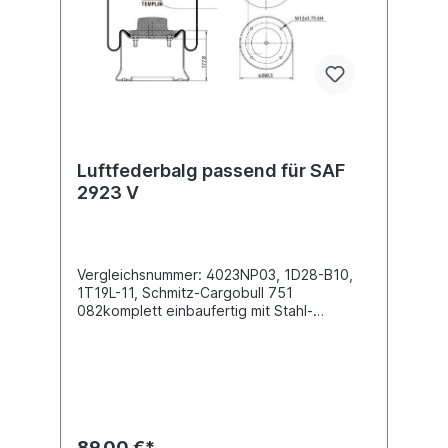
Originalteil, sondern um ein baugleiches
Produkt unserer Hausmarke der Firma ST-
Templin. Sie möchten einen original SAF,
Conti oder Phoenix Luftfederbalg? Gerne
bieten wir Ihnen auch diese Luftfederbälge
an. Nutzen Sie dafür das Kontaktformular
oder rufen Sie uns gerne über unsere
Service Nummer an. Wir finden den
passenden Luftfederbalg für Sie.
Luftfederbalg passend für SAF
2923 V
Vergleichsnummer: 4023NP03, 1D28-B10,
1T19L-11, Schmitz-Cargobull 751
082komplett einbaufertig mit Stahl-
Abrollkolben Außendurchmesser obere
Befestigungsplatte (mm)
286Außendurchmesser unten Abrollkolben
(mm) 260,3Bauhöhe Abrollkolben (mm)
177,82 x Stehbolzen M12 oben , 4 x
Innengewinde M12 unten Kennzeichnung
auf dem Balg 1T19L-11, D13B26,4023NP03,
89,00 €*