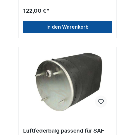
35mm unten M16 für
ZentralschraubeBezeichnung auf dem Balg:
122,00 €*
SAF 2919V, 1D28E-2, W01-M58-5540,
3.229.0042.00weitere Details siehe
Abbildung und Anwendung fürErsatzteile /
In den Warenkorb
Zubehör lieferbar: Anbausatz Schrauben
6010130Es handelt sich nicht um ein SAF-
Holland Originalteil, sondern um ein
baugleiches Produkt unserer Hausmarke
der Firma ST- Templin. Sie möchten einen
original SAF, Conti oder Phoenix
Luftfederbalg? Gerne bieten wir Ihnen auch
diese Luftfederbälge an. Nutzen Sie dafür
das Kontaktformular oder rufen Sie uns
gerne über unsere Service Nummer an. Wir
finden den passenden Luftfederbalg für
Sie.
Luftfederbalg passend für SAF