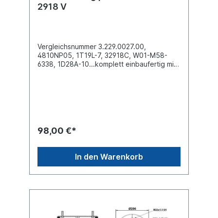
2918 V
Vergleichsnummer 3.229.0027.00,
4810NP05, 1T19L-7, 32918C, W01-M58-
6338, 1D28A-10...komplett einbaufertig mit
Stahlkolben
(Federglocke) Außendurchmesser obere
Befestigungsplatte (mm)
286Außendurchmesser unten Abrollkolben
(mm) 260,3Bauhöhe Abrollkolben (mm)
139,72 x Stehbolzen M12 oben , 4 x M12
unten Bezeichnung auf dem Balg: SAF
98,00 €*
2918V, 3.229.0027.00, 3.229.2127.00,
4810NP05, 1T19L-7, 32918C, W01-M58-
6338, 1D28A-10...weitere Details siehe
In den Warenkorb
Abbildung und Anwendung fürErsatzteile /
Zubehör lieferbar: Anbausatz Schrauben
6010000Es handelt sich nicht um ein SAF-
Holland Originalteil, sondern um ein
baugleiches Produkt unserer Hausmarke
der Firma ST- Templin. Sie möchten einen
original SAF, Conti oder Phoenix