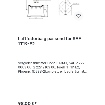
Luftfederbalg passend für SAF
1T19-E2
Vergleichsnummer Conti 813MB, SAF 2 229
0003 00, 2 229 2103 00, Pirelli 1T19-E2,
Phoenix 1D28B-2komplett einbaufertig mit
Stahlkolben Außendurchmesser obere
Befestigungsplatte (mm) 286
Außendurchmesser unten Abrollkolben
(mm) 260,3Bauhöhe Abrollkolben (mm)
177,84 x Stehbolzen M12 oben , 4 x
Innengewinde M12 unten Bezeichnung auf
dem Balg SAF 2923, 1T19-E2, 1D28B-2,
98,00 €*