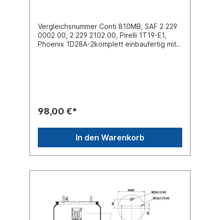
Vergleichsnummer Conti 810MB, SAF 2 229
0002 00, 2 229 2102 00, Pirelli 1T19-E1,
Phoenix 1D28A-2komplett einbaufertig mit
Stahlkolben Außendurchmesser obere
Befestigungsplatte (mm) 286
Außendurchmesser unten Abrollkolben
(mm) 260,3Bauhöhe Abrollkolben (mm)
139,74 x Stehbolzen M12 oben , 4 x
Innengewinde M12 unten Bezeichnung auf
dem Balg SAF 2918, 1T19-E1, 1D28A-
98,00 €*
2...weitere Details siehe Abbildung und
Anwendung fürEinzelteile
lieferbarAnbausatz Schrauben
In den Warenkorb
6010010Luftfederbalg ohne
Stahlkolben/Federglocke 6006661Es
handelt sich nicht um ein SAF-Holland
Originalteil, sondern um ein baugleiches
Produkt unserer Hausmarke der Firma ST-
Templin. Sie möchten einen original SAF,
Conti oder Phoenix Luftfederbalg? Gerne
bieten wir Ihnen auch diese Luftfederbälge
an. Nutzen Sie dafür das Kontaktformular