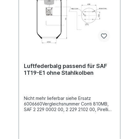
Luftfederbälge siehe 2084907 für rechts
und 2084908 für linksEs handelt sich nicht
um ein SAF Originalteil, sondern um ein
baugleiches Produkt unserer Hausmarke
der Firma ST- Templin. Sie möchten einen
original Schmitz, Conti, Firestone oder
Phoenix Luftfederbalg? Gerne bieten wir
Ihnen auch diese Luftfederbälge an. Nutzen
Sie dafür das Kontaktformular oder rufen
Sie uns gerne über unsere Service Nummer
an. Wir finden den passenden Luftfederbalg
für Sie.
Luftfederbalg passend für SAF
1T19-E1 ohne Stahlkolben
Nicht mehr lieferbar siehe Ersatz
6006660Vergleichsnummer Conti 810MB,
SAF 2 229 0002 00, 2 229 2102 00, Pirelli
1T19-E1, Phoenix 1D28A-2ohne
Stahlkolben Höhe 340mmDurchmesser
345mmStehbolzen 4 Stück
M12Bezeichnung auf dem Balg SAF 2918,
1T19-E1, 1D28A-2...weitere Details siehe