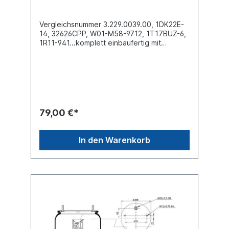
Vergleichsnummer 3.229.0039.00, 1DK22E-
14, 32626CPP, W01-M58-9712, 1T17BUZ-6,
1R11-941...komplett einbaufertig mit
Kunststoffkolben Außendurchmesser obere
Befestigungsplatte (mm)
259Außendurchmesser unten Abrollkolben
(mm) 240Bauhöhe Abrollkolben (mm) 2222
x Stehbolzen M12 oben , 4 x Bohrung 7,8 x
35mm unten , Zentralschraube
M16Bezeichnung auf dem Balg: SAF 2626V,
79,00 €*
3.229.0039.00, 1DK22E-14, 32626CPP, W01-
M58-9712, 1T17BUZ-6, 1R11-941, V1DK22E-
14, 1T300-37, 207722, D278/S, 278.1.452,
In den Warenkorb
360112Verwendet in Achsen SAF passend
für Kögel 360112SAF INTRAAX
PLUS, INTRAAX PLUS IU Luftfeder-
Aggregat, SAF INTRAAX PLUS, INTRAAX
PLUS IO,SAF Intradisc Plus, Intradisk Plus
"IO" Luftfeder-Aggregatweitere Details
siehe Abbildung und Anwendung
fürErsatzteile / Zubehör
lieferbar: Anbausatz Schrauben 6010120Es
handelt sich nicht um ein SAF-Holland