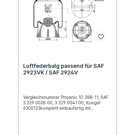
Luftfederbalg? Gerne bieten wir Ihnen auch
diese Luftfederbälge an. Nutzen Sie dafür
das Kontaktformular oder rufen Sie uns
gerne über unsere Service Nummer an. Wir
finden den passenden Luftfederbalg für
Sie.
Luftfederbalg passend für SAF
2923VK / SAF 2924V
Vergleichsnummer Phoenix 1D 28B-11, SAF
3 229 0028 00, 3 229 0041 00, Koegel
6300123komplett einbaufertig mit
Kunststoffkolben Außendurchmesser obere
Befestigungsplatte (mm) 286
Außendurchmesser unten Abrollkolben
(mm) 260 Bauhöhe Abrollkolben (mm) 1772