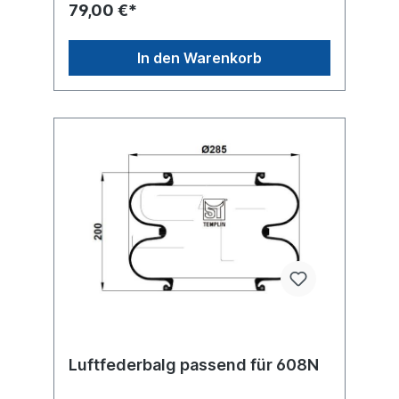
35mm unten Bezeichnung auf dem Balg:
79,00 €*
SAF 2618V, 3.229.0029.00, 4022NP03,
1DK22E-9, 34022-03, AU 34422-KP, 1R11-
710, 1R11-714...weitere Details siehe
In den Warenkorb
Abbildung und Anwendung fürErsatzteile /
Zubehör lieferbar: Anbausatz Schrauben
6010130Es handelt sich nicht um ein SAF-
Holland Originalteil, sondern um ein
baugleiches Produkt unserer Hausmarke
der Firma ST- Templin. Sie möchten einen
original SAF, Conti oder Phoenix
Luftfederbalg? Gerne bieten wir Ihnen auch
diese Luftfederbälge an. Nutzen Sie dafür
das Kontaktformular oder rufen Sie uns
gerne über unsere Service Nummer an. Wir
finden den passenden Luftfederbalg für
Sie.
Luftfederbalg passend für 608N