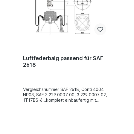
Service Nummer an. Wir finden den
passenden Luftfederbalg für Sie.
Luftfederbalg passend für SAF
2618
Vergleichsnummer SAF 2618, Conti 4004
NP03, SAF 3 229 0007 00, 3 229 0007 02,
1T17BS-6...komplett einbaufertig mit
Kunststoffkolben Außendurchmesser obere
Befestigungsplatte (mm)
259Außendurchmesser unten Abrollkolben
(mm) 238Bauhöhe Abrollkolben (mm) 1412 x
Stehbolzen M12 oben , 4 x Bohrung 7,8 x
35mm unten Bezeichnung auf dem Balg: