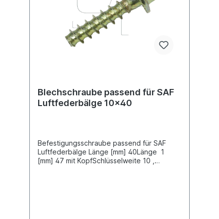
Sie.
Blechschraube passend für SAF
Luftfederbälge 10x40
Befestigungsschraube passend für SAF
Luftfederbälge Länge [mm] 40Länge 1
[mm] 47 mit KopfSchlüsselweite 10 ,
Außensechskant Oberfläche Chrom-(VI)-
freie
Passivierung Schrauben-/Mutternausführun
g Blechschraube K100 (10
x40)Vergleichsnummer SAF: 4.343.2034.00
, 4.343.2037.00