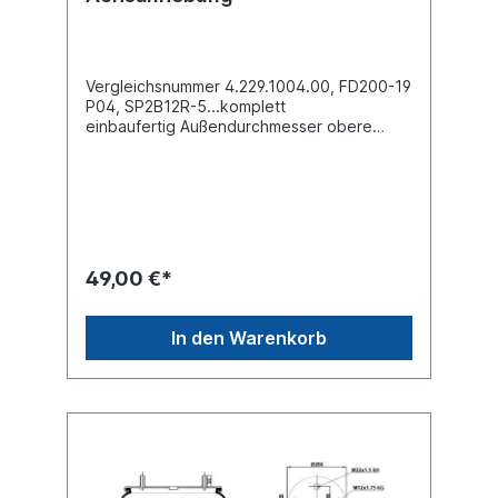
Vergleichsnummer 4.229.1004.00, FD200-19
P04, SP2B12R-5...komplett
einbaufertig Außendurchmesser obere
Befestigungsplatte (mm)
159Außendurchmesser unten (mm)
159Bauhöhe (mm) 206Luftanschluss
M12x1,52 x Innengewinde M10 oben , 2 x
Innengewinde M10 untenBezeichnung auf
dem Balg: SAF 1609, FD200-19P04,
04.229.1004.00, 2B12R-
49,00 €*
5Zuordnungen:Achsen -> GranningAchsen -
> KögelAchsen -> SAF -> 1608 NKW ->
Scania -> P,G,R,T - Serieweitere Details
In den Warenkorb
siehe Abbildung und Anwendung fürEs
handelt sich nicht um ein SAF-Holland
Originalteil, sondern um ein baugleiches
Produkt unserer Hausmarke der Firma ST-
Templin. Sie möchten einen original SAF,
Conti oder Phoenix Luftfederbalg? Gerne
bieten wir Ihnen auch diese Luftfederbälge
an. Nutzen Sie dafür das Kontaktformular