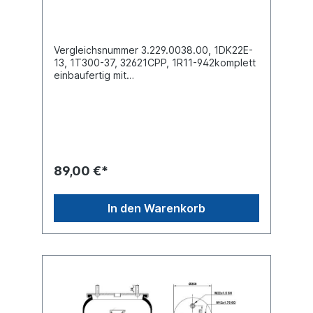
Vergleichsnummer 3.229.0038.00, 1DK22E-
13, 1T300-37, 32621CPP, 1R11-942komplett
einbaufertig mit
Kunststoffkolben Außendurchmesser obere
Befestigungsplatte (mm)
259Außendurchmesser unten Abrollkolben
(mm) 240Bauhöhe Abrollkolben (mm) 1702
x Stehbolzen M12 oben , 4 x Bohrung 7,8 x
35mm unten und M16 für
ZentralschraubeBezeichnung auf dem Balg:
89,00 €*
SAF 2621Vweitere Details siehe Abbildung
und Anwendung fürErsatzteile / Zubehör
lieferbar: Anbausatz Schrauben 6010120Es
In den Warenkorb
handelt sich nicht um ein SAF-Holland
Originalteil, sondern um ein baugleiches
Produkt unserer Hausmarke der Firma ST-
Templin. Sie möchten einen original SAF,
Conti oder Phoenix Luftfederbalg? Gerne
bieten wir Ihnen auch diese Luftfederbälge
an. Nutzen Sie dafür das Kontaktformular
oder rufen Sie uns gerne über unsere