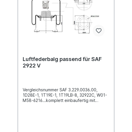
oder rufen Sie uns gerne über unsere
Service Nummer an. Wir finden den
passenden Luftfederbalg für Sie.
Luftfederbalg passend für SAF
2922 V
Vergleichsnummer SAF 3.229.0036.00,
1D28E-1, 1T19E-1, 1T19LB-8, 32922C, W01-
M58-6216...komplett einbaufertig mit
Stahlkolben Außendurchmesser obere
Befestigungsplatte (mm) 286
Außendurchmesser unten Abrollkolben
(mm) 260Bauhöhe Abrollkolben (mm) 1782
x Stehbolzen M12 oben , 4 x Innengewinde