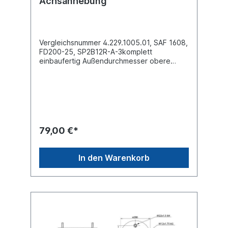
Achsanhebung
Vergleichsnummer 4.229.1005.01, SAF 1608,
FD200-25, SP2B12R-A-3komplett
einbaufertig Außendurchmesser obere
Befestigungsplatte (mm)
159Außendurchmesser unten (mm)
159Bauhöhe (mm) 151Luftanschluss
M12x1,52 x Innengewinde M10 oben , 2 x
Innengewinde M10 untenBezeichnung auf
dem Balg: SAF 1608, FD200-25P02,
04.229.100.501...weitere Details siehe
79,00 €*
Abbildung und Anwendung fürEs handelt
sich nicht um ein SAF-Holland Originalteil,
sondern um ein baugleiches Produkt
In den Warenkorb
unserer Hausmarke der Firma ST- Templin.
Sie möchten einen original SAF, Conti oder
Phoenix Luftfederbalg? Gerne bieten wir
Ihnen auch diese Luftfederbälge an. Nutzen
Sie dafür das Kontaktformular oder rufen
Sie uns gerne über unsere Service Nummer
an. Wir finden den passenden Luftfederbalg
für Sie.