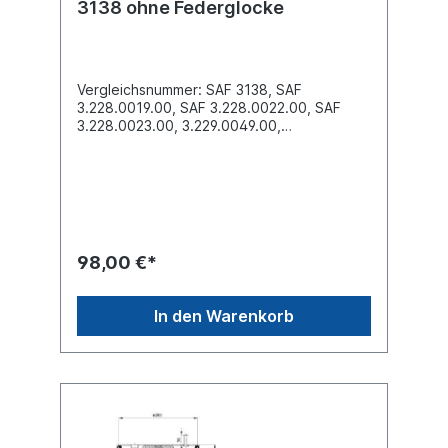
3138 ohne Federglocke
Vergleichsnummer: SAF 3138, SAF
3.228.0019.00, SAF 3.228.0022.00, SAF
3.228.0023.00, 3.229.0049.00,
3.228.0048.00ohne Stahl-Abrollkolben
Einbauort in Fahrtrichtung: links und rechts
verwendbarBauhöhe (mm)
1100Außendurchmesser obere
Befestigungsplatte (mm)
310Außendurchmesser unten Abrollkolben
(mm) 1784 x Stehbolzen M12 oben , 1 x
98,00 €*
Stehblozen M20 unten Luftanschluss:
M22x15 aus der Mitte versetzt ca.
80mmKennzeichnung auf dem Balg SAF
In den Warenkorb
3138, SAF 3.228.0019.00, SAF
3.228.0022.00, SAF 3.228.0023.00, SAF
3.228.0049.00, SAF 3.228.0048.0,
Contitech 3138NP01. Zuordnungen Achsen
-> SAF -> Achsen -> Weweler Weitere
Details siehe Abbildung und Anwendung
fürEinzelteile lieferbar komplett