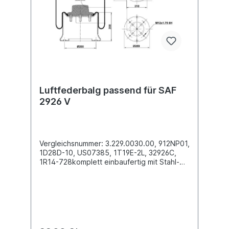
oder rufen Sie uns gerne über unsere
Service Nummer an. Wir finden den
passenden Luftfederbalg für Sie.
Luftfederbalg passend für SAF
2926 V
Vergleichsnummer: 3.229.0030.00, 912NP01,
1D28D-10, US07385, 1T19E-2L, 32926C,
1R14-728komplett einbaufertig mit Stahl-
Abrollkolben Außendurchmesser obere
Befestigungsplatte (mm)
286Außendurchmesser unten Abrollkolben
(mm) 259Bauhöhe Abrollkolben (mm) 2082
x Stehbolzen M12 oben , 4 x Innengewinde
M12 unten Kennzeichnung auf dem Balg
SAF 2926V, 3.229.0030.00, US7385,