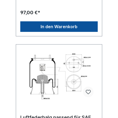
x Stehbolzen M12 oben , 4 x Bohrschraube
7,8x35, Zentralschraube M16
unten Bezeichnung auf dem Balg SAF
97,00 €*
2923VK, 2924V, 1D28B-11...weitere Details
siehe Abbildung und Anwendung
fürAnbausatz Schrauben 6010130Es handelt
In den Warenkorb
sich nicht um ein SAF-Holland Originalteil,
sondern um ein baugleiches Produkt
unserer Hausmarke der Firma ST- Templin.
Sie möchten einen original SAF, Conti oder
Phoenix Luftfederbalg? Gerne bieten wir
Ihnen auch diese Luftfederbälge an. Nutzen
Sie dafür das Kontaktformular oder rufen
Sie uns gerne über unsere Service Nummer
an. Wir finden den passenden Luftfederbalg
für Sie.
Luftfederbalg passend für SAF