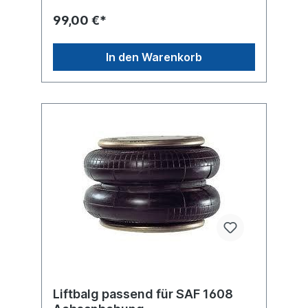
M12 unten Bezeichnung auf dem Balg SAF
2922V, SAF 2922V/250, 1T19-E1, 1D28E-
99,00 €*
1...weitere Details siehe Abbildung und
Anwendung fürEs handelt sich nicht um ein
SAF-Holland Originalteil, sondern um ein
In den Warenkorb
baugleiches Produkt unserer Hausmarke
der Firma ST- Templin. Sie möchten einen
original SAF, Conti oder Phoenix
Luftfederbalg? Gerne bieten wir Ihnen auch
diese Luftfederbälge an. Nutzen Sie dafür
das Kontaktformular oder rufen Sie uns
gerne über unsere Service Nummer an. Wir
finden den passenden Luftfederbalg für
Sie.
Liftbalg passend für SAF 1608