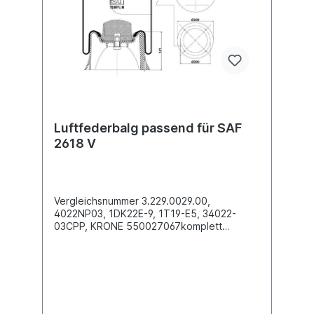
an. Wir finden den passenden Luftfederbalg
für Sie.
Luftfederbalg passend für SAF
2618 V
Vergleichsnummer 3.229.0029.00,
4022NP03, 1DK22E-9, 1T19-E5, 34022-
03CPP, KRONE 550027067komplett
einbaufertig mit
Kunststoffkolben Außendurchmesser obere
Befestigungsplatte (mm)
259Außendurchmesser unten Abrollkolben
(mm) 238Bauhöhe Abrollkolben (mm) 1412 x
Stehbolzen M12 oben , 4 x Bohrung 7,8 x