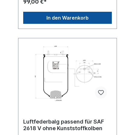
99,00 €*
912NP01, 1T19E2-L, 1D28D-10, D14B52,
32926C...Zuordnungen Achsen -> SAF ->
2926VAchsen -> Weweler Weitere Details
In den Warenkorb
siehe Abbildung und Anwendung
fürEinzelteile lieferbar Anbausatz
Schrauben 6010000Es handelt sich nicht um
ein Schmitz oder SAF Originalteil, sondern
um ein baugleiches Produkt unserer
Hausmarke der Firma ST- Templin. Sie
möchten einen original Schmitz, Conti,
Firestone oder Phoenix Luftfederbalg?
Gerne bieten wir Ihnen auch diese
Luftfederbälge an. Nutzen Sie dafür das
Kontaktformular oder rufen Sie uns gerne
über unsere Service Nummer an. Wir finden
den passenden Luftfederbalg für Sie.
Luftfederbalg passend für SAF
2618 V ohne Kunststoffkolben