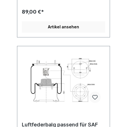
Abbildung und Anwendung fürAnbausatz
Schrauben 6010010Es handelt sich nicht um
89,00 €*
ein SAF-Holland Originalteil, sondern um ein
baugleiches Produkt unserer Hausmarke
der Firma ST- Templin. Sie möchten einen
Artikel ansehen
original SAF, Conti oder Phoenix
Luftfederbalg? Gerne bieten wir Ihnen auch
diese Luftfederbälge an. Nutzen Sie dafür
das Kontaktformular oder rufen Sie uns
gerne über unsere Service Nummer an. Wir
finden den passenden Luftfederbalg für
Sie.
Luftfederbalg passend für SAF