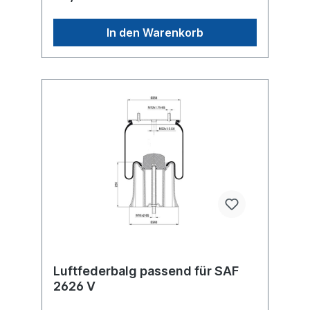
8403, 8403/102...weitere Details siehe
Abbildung und Anwendung fürEinzelteile
lieferbarAnbausatz Schrauben
In den Warenkorb
6010010Luftfederbalg ohne
Metallkolben/Federglocke 6006671Es
handelt sich nicht um ein SAF-Holland
Originalteil, sondern um ein baugleiches
Produkt unserer Hausmarke der Firma ST-
Templin. Sie möchten einen original SAF,
Conti oder Phoenix Luftfederbalg? Gerne
bieten wir Ihnen auch diese Luftfederbälge
an. Nutzen Sie dafür das Kontaktformular
oder rufen Sie uns gerne über unsere
Service Nummer an. Wir finden den
passenden Luftfederbalg für Sie.
Luftfederbalg passend für SAF
2626 V