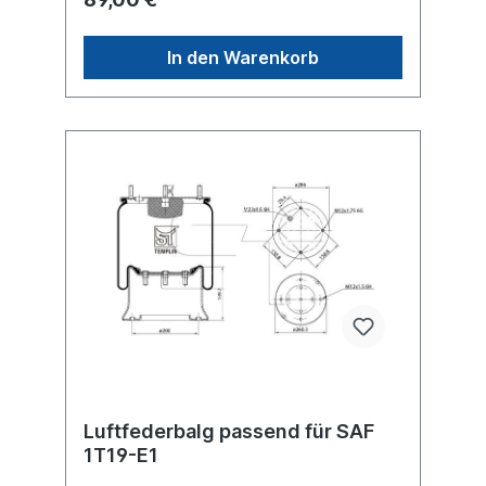
3.229.0031.00, SAF2923V, 1D28-B10,SAF
3.229.0031.00, 3.229.2131.00, 3.229.2231.00,
3.229.2431.00, SAF 2923 VZuordnungen
In den Warenkorb
Achsen -> SAF -> ARAchsen -> SAF -> EM
Achsen -> SAF -> EO Achsen -> SAF -> HU
Achsen -> SAF -> M Achsen -> SAF -> U
Achsen -> Schmitz CargobullWeitere Details
siehe Abbildung und Anwendung
fürEinzelteile lieferbar Anbausatz
Schrauben 6010000Es handelt sich nicht um
ein Schmitz oder SAF Originalteil, sondern
um ein baugleiches Produkt unserer
Hausmarke der Firma ST- Templin. Sie
möchten einen original Schmitz, Conti,
Firestone oder Phoenix Luftfederbalg?
Gerne bieten wir Ihnen auch diese
Luftfederbälge an. Nutzen Sie dafür das
Kontaktformular oder rufen Sie uns gerne
über unsere Service Nummer an. Wir finden
den passenden Luftfederbalg für Sie.
Luftfederbalg passend für SAF
1T19-E1