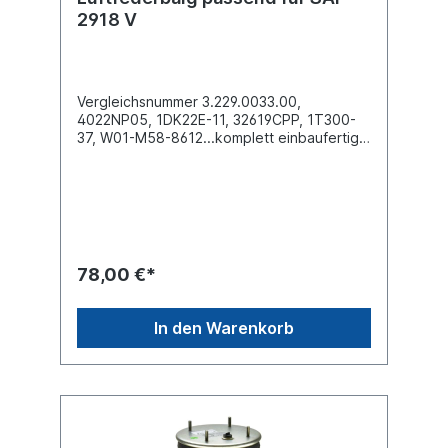
2918 V
Vergleichsnummer 3.229.0033.00,
4022NP05, 1DK22E-11, 32619CPP, 1T300-
37, W01-M58-8612...komplett einbaufertig
mit Kunststoffkolben (GFK
Federglocke) Außendurchmesser obere
Befestigungsplatte (mm)
259Außendurchmesser unten Abrollkolben
(mm) 241Bauhöhe Abrollkolben (mm) 1512 x
Stehbolzen M12 oben , Zentralschraube
M16 mittig untenBezeichnung auf dem Balg:
78,00 €*
SAF 2918V, 3.229.0033.00, 4022NP05,
1DK22E-11, 32619CPP, 1T300-37, W01-M58-
8612, 1R11-781, RML75133CP...weitere
In den Warenkorb
Details siehe Abbildung und Anwendung
fürErsatzteile / Zubehör
lieferbar: Anbausatz Schrauben 6010000Es
handelt sich nicht um ein SAF-Holland
Originalteil, sondern um ein baugleiches
Produkt unserer Hausmarke der Firma ST-
Templin. Sie möchten einen original SAF,