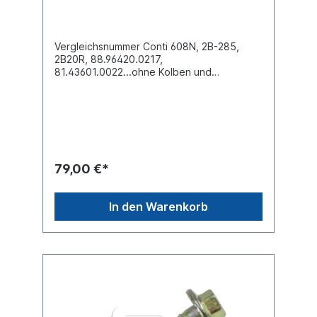
Vergleichsnummer Conti 608N, 2B-285,
2B20R, 88.96420.0217,
81.43601.0022...ohne Kolben und
BodenplatteEinbaulänge (mm)
200Innendurchmesser oben (mm)
170Innendurchmesser unten (mm)
170Aussendurchmesser (mm)
285Kennzeichnung auf dem Balg 608N,
2B20R, 2B-285...Zuordnungen Achsen BPW
O/SL/ALAchsen SAF Schmitz
79,00 €*
CargobullAchsen Kässbohrer NKW MAN ->
Bus / NeoplanWeitere Details siehe
Abbildung und Anwendung fürEs handelt
In den Warenkorb
sich nicht um ein MAN Originalteil, sondern
um ein baugleiches Produkt unserer
Hausmarke der Firma ST- Templin. Sie
möchten einen original Conti oder Phoenix
Luftfederbalg? Gerne bieten wir Ihnen auch
diese Luftfederbälge an. Nutzen Sie dafür
das Kontaktformular oder rufen Sie uns
gerne über unsere Service Nummer an. Wir
finden den passenden Luftfederbalg für