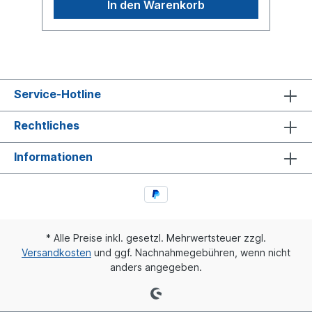
In den Warenkorb
handelt sich nicht um ein Wabco, Knorr oder
Haldex Produkt, sondern um ein
baugleiches Produkt
Service-Hotline
Rechtliches
Informationen
* Alle Preise inkl. gesetzl. Mehrwertsteuer zzgl.
Versandkosten
und ggf. Nachnahmegebühren, wenn nicht
anders angegeben.