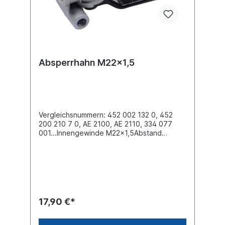
Absperrhahn M22x1,5
Vergleichsnummern: 452 002 132 0, 452
200 210 7 0, AE 2100, AE 2110, 334 077
001...Innengewinde M22x1,5Abstand
zwischen den Bohrungen (mm) 60 /
84Betriebsdruck 10 bar Gewindemaß
Druckleitungsanschluss 1 -Energiezufluss
M22x1,5 Gewindemaß
Druckleitungsanschluss 2 -Energieabfluss
M22x1,5Befestigen Sie den Absperrhahn
mit zwei Schrauben M8, achten Sie beim
17,90 €*
Einbau auf die Durchflussrichtung
(Pfeilrichtung) und dass genügend Platz zur
Betätigung des Hebels vorhanden ist.Es