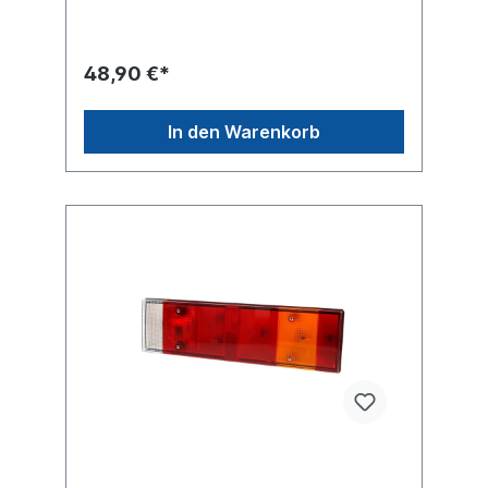
RückfahrlichtLeuchtefunktion mit
SchlusslichtLeuchtefunktion mit
BlinklichtLeuchtefunktion mit Bremslicht
Leuchtefunktion mit Kennzeichenlicht
48,90 €*
Leuchtefunktion mit Nebelschlusslicht
Leuchtefunktion mit
SeitenmarkierungsleuchteLeuchtefunktion
In den Warenkorb
mit RückstrahlerGehäusetyp
Kunststoffgehäuse schwarzZulassungsart
E-Typ-geprüft , ADR geprüftHeckleuchte
rechte Seite siehe 098212807Lichtscheibe
siehe 098292793 passend für rechten und
linken AnbauLieferung ohne Glühlampenfür
Modellreihe DAF CF, XF,
XF105Vergleichsnummer DAF 1284212,
1304789Gebrauchsnummern LC7
VIGNALweitere Informationen siehe
Anwendung für