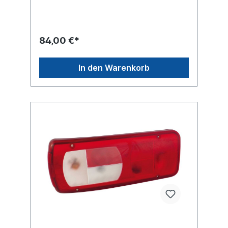
AbbildungLeuchtefunktion mit
RückfahrlichtLeuchtefunktion mit
SchlusslichtLeuchtefunktion mit
BlinklichtLeuchtefunktion mit Bremslicht
84,00 €*
Leuchtefunktion ohne Kennzeichenlicht
Leuchtefunktion mit Nebelschlusslicht
Leuchtefunktion mit
In den Warenkorb
SeitenmarkierungsleuchteLeuchtefunktion
mit optischen RückfahrwarnerGehäusetyp
Kunststoffgehäuse schwarzZulassungsart
E-Typ-geprüft , ADR geprüftDie bewährte
LC8 vereint alle Funktionen in einer
Heckleuchte. Zusätzlich ist die Funktionen
der Umrissleuchte mit in diese Leuchte
integriert. Über den hinteren HDSCS-
Steckanschluss ist die Installation ein
Klacks.Heckleuchte linke Seite siehe
40253413Lichtscheibe siehe 40253132
passend für rechten AnbauLieferung ohne
Glühlampenfür Modellreihe DAF CF, XF,
XF105Vergleichsnummer DAF
1875579Gebrauchsnummern LC8
VIGNALweitere Informationen siehe
Anwendung für