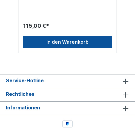
V Steckerausführung von hinten Anschluss
HDSCS 8polig Buchsengehäuse, siehe
AbbildungLeuchtefunktion mit
RückfahrlichtLeuchtefunktion mit
SchlusslichtLeuchtefunktion mit
115,00 €*
BlinklichtLeuchtefunktion mit Bremslicht
Leuchtefunktion ohne Kennzeichenlicht
Leuchtefunktion mit Nebelschlusslicht
In den Warenkorb
Leuchtefunktion mit
SeitenmarkierungsleuchteLeuchtefunktion
mit RücksignalhornGehäusetyp
Kunststoffgehäuse schwarzZulassungsart
E-Typ-geprüft , ADR geprüftDie bewährte
LC8 vereint alle Funktionen in einer
Heckleuchte. Zusätzlich ist die Funktionen
Service-Hotline
der Umrissleuchte mit in diese Leuchte
integriert. Über den hinteren HDSCS-
Steckanschluss ist die Installation ein
Rechtliches
Klacks.Heckleuchte linke Seite siehe
40253413Lichtscheibe siehe 40253132
Informationen
passend für rechten AnbauLieferung ohne
Glühlampenfür Modellreihe DAF CF, XF,
XF105Vergleichsnummer DAF
1875581Gebrauchsnummern LC8
VIGNALweitere Informationen siehe