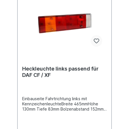
Heckleuchte links passend für
DAF CF / XF
Einbauseite Fahrtrichtung links mit
KennzeichenleuchteBreite 465mmHöhe
130mm Tiefe 83mm Bolzenabstand 152mm,
Gewindemaß M8Spannung 12/ 24 V 6
poliger Steckanschluss mittig hinten, siehe
AbbildungLeuchtefunktion mit