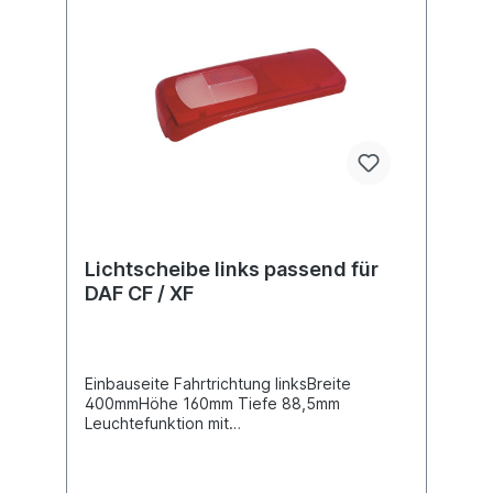
Modellreihe DAF CF, XF,
XF105Vergleichsnummer DAF 1284211,
1304788Gebrauchsnummern LC7
VIGNALweitere Informationen siehe
Anwendung für
Lichtscheibe links passend für
DAF CF / XF
Einbauseite Fahrtrichtung linksBreite
400mmHöhe 160mm Tiefe 88,5mm
Leuchtefunktion mit
RückfahrlichtLeuchtefunktion mit
SchlusslichtLeuchtefunktion mit
BlinklichtLeuchtefunktion mit Bremslicht