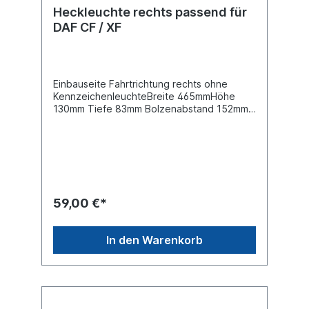
Heckleuchte rechts passend für
DAF CF / XF
Einbauseite Fahrtrichtung rechts ohne
KennzeichenleuchteBreite 465mmHöhe
130mm Tiefe 83mm Bolzenabstand 152mm,
Gewindemaß M8Spannung 12/ 24 V 6
poliger Steckanschluss mittig hinten, siehe
AbbildungLeuchtefunktion mit
RückfahrlichtLeuchtefunktion mit
SchlusslichtLeuchtefunktion mit
BlinklichtLeuchtefunktion mit Bremslicht
Leuchtefunktion ohne Kennzeichenlicht
59,00 €*
Leuchtefunktion mit Nebelschlusslicht
Leuchtefunktion mit
SeitenmarkierungsleuchteLeuchtefunktion
In den Warenkorb
mit RückstrahlerGehäusetyp
Kunststoffgehäuse schwarzZulassungsart
E-Typ-geprüft , ADR geprüftHeckleuchte
linke Seite siehe 098212806Lichtscheibe
siehe 098292793 passend für rechten und
linken AnbauLieferung ohne Glühlampenfür