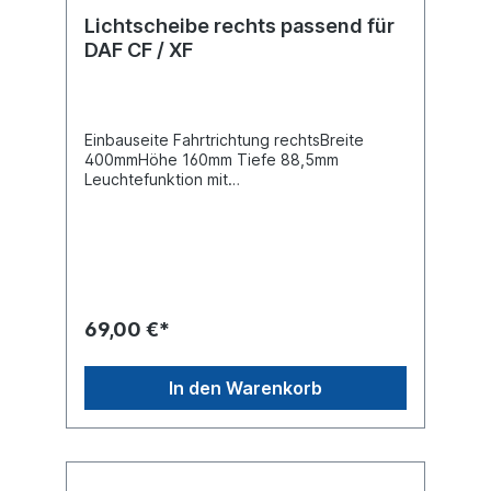
Lichtscheibe rechts passend für
DAF CF / XF
Einbauseite Fahrtrichtung rechtsBreite
400mmHöhe 160mm Tiefe 88,5mm
Leuchtefunktion mit
RückfahrlichtLeuchtefunktion mit
SchlusslichtLeuchtefunktion mit
BlinklichtLeuchtefunktion mit Bremslicht
Leuchtefunktion mit Kennzeichenlicht
Leuchtefunktion mit Nebelschlusslicht
Leuchtefunktion mit
SeitenmarkierungsleuchteLeuchtefunktion
69,00 €*
mit optischen RückfahrwarnerZulassungsart
E-Typ-geprüft , ADR geprüftDie bewährte
LC8 vereint alle Funktionen in einer
In den Warenkorb
Heckleuchte. Zusätzlich ist die Funktionen
der Umrissleuchte mit in diese Leuchte
integriert. Heckleuchte rechte Seite siehe
40253412 mit Rückfahrwarner
40253415Heckleuchte linke Seite siehe