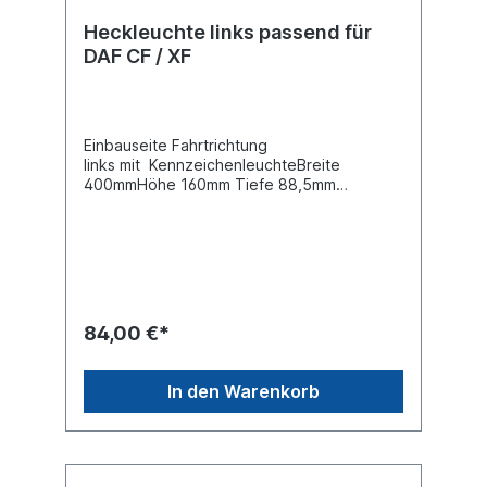
Heckleuchte links passend für
DAF CF / XF
Einbauseite Fahrtrichtung
links mit KennzeichenleuchteBreite
400mmHöhe 160mm Tiefe 88,5mm
Bolzenabstand 160mm, Gewindemaß
M8Spannung 12/ 24 V Steckerausführung
von hinten Anschluss HDSCS 8polig
Buchsengehäuse, siehe
AbbildungLeuchtefunktion mit
RückfahrlichtLeuchtefunktion mit
SchlusslichtLeuchtefunktion mit
84,00 €*
BlinklichtLeuchtefunktion mit Bremslicht
Leuchtefunktion mit Kennzeichenlicht
Leuchtefunktion mit Nebelschlusslicht
In den Warenkorb
Leuchtefunktion mit
SeitenmarkierungsleuchteLeuchtefunktion
mit optischen RückfahrwarnerGehäusetyp
Kunststoffgehäuse schwarzZulassungsart
E-Typ-geprüft , ADR geprüftDie bewährte