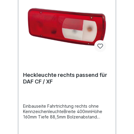
40253413Lichtscheibe siehe 40253131
passend für linken AnbauLieferung ohne
Glühlampenfür Modellreihe DAF CF, XF,
XF105Vergleichsnummer DAF
1914691Gebrauchsnummern LC8
VIGNALweitere Informationen siehe
Anwendung für
Heckleuchte rechts passend für
DAF CF / XF
Einbauseite Fahrtrichtung rechts ohne
KennzeichenleuchteBreite 400mmHöhe
160mm Tiefe 88,5mm Bolzenabstand
160mm, Gewindemaß M8Spannung 12/ 24
V Steckerausführung von hinten Anschluss
HDSCS 8polig Buchsengehäuse, siehe