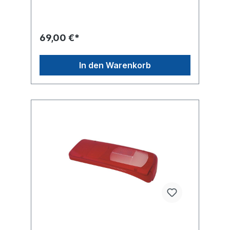
Leuchtefunktion mit Kennzeichenlicht
Leuchtefunktion mit Nebelschlusslicht
Leuchtefunktion mit
SeitenmarkierungsleuchteLeuchtefunktion
69,00 €*
mit optischen RückfahrwarnerZulassungsart
E-Typ-geprüft , ADR geprüftDie bewährte
LC8 vereint alle Funktionen in einer
In den Warenkorb
Heckleuchte. Zusätzlich ist die Funktionen
der Umrissleuchte mit in diese Leuchte
integriert. Heckleuchte linke Seite siehe
40253413Heckleuchte rechte Seite siehe
40253412 mit Rückfahrwarner
40253415Lichtscheibe siehe 40253132
passend für rechten AnbauLieferung ohne
Glühlampenfür Modellreihe DAF CF, XF,
XF105Vergleichsnummer DAF
1914690Gebrauchsnummern LC8
VIGNALweitere Informationen siehe
Anwendung für