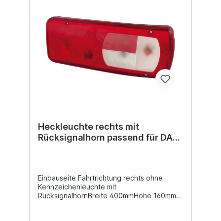
LC8 vereint alle Funktionen in einer
Heckleuchte. Zusätzlich ist die Funktionen
der Umrissleuchte mit in diese Leuchte
integriert. Über den hinteren HDSCS-
Steckanschluss ist die Installation ein
Klacks.Heckleuchte rechte Seite siehe
40253412Lichtscheibe siehe 40253131
passend für rechten AnbauLieferung ohne
Glühlampenfür Modellreihe DAF CF, XF,
XF105Vergleichsnummer DAF
1875580Gebrauchsnummern LC8
VIGNALweitere Informationen siehe
Anwendung für
Heckleuchte rechts mit
Rücksignalhorn passend für DAF
CF / XF
Einbauseite Fahrtrichtung rechts ohne
Kennzeichenleuchte mit
RücksignalhornBreite 400mmHöhe 160mm
Tiefe 88,5mm Bolzenabstand 160mm,
Gewindemaß M8Spannung 12/ 24