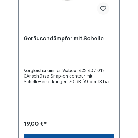
Geräuschdämpfer mit Schelle
Vergleichsnummer Wabco: 432 407 012
0Anschlüsse Snap-on contour mit
SchelleBemerkungen 70 dB (A) bei 13 bar
und 7 MeterDurchmesser (mm) 87.0 max.
Betriebsdruck 18.5 barAbmessungen (mm)
87 x 63 x 87Es handelt nicht sich um ein
Originalteil der Firma Wabco, sondern um
ein baugleiches Produkt
19,00 €*