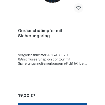
Geräuschdämpfer mit
Sicherungsring
Vergleichsnummer 432 407 070
0Anschlüsse Snap-on contour mit
SicherungsringBemerkungen 69 dB (A) bei
10 bar und 7 MeterDurchmesser (mm)
69.0 max. Betriebsdruck 11
barAbmessungen (mm) 69 x 53 x 68Es
handelt nicht sich um ein Originalteil der
Firma Wabco, sondern um ein baugleiches
Produkt
19,00 €*