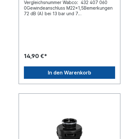
Vergleichsnummer Wabco: 432 407 060
0Gewindeanschluss M22x1,5Bemerkungen
72 dB (A) bei 13 bar und 7
MeterDurchmesser (mm) 68.0 max.
Betriebsdruck 13 barAbmessungen (mm) 68
x 68 x 55Es handelt nicht sich um ein
Originalteil der Firma Wabco, sondern um
ein baugleiches Produkt
14,90 €*
In den Warenkorb