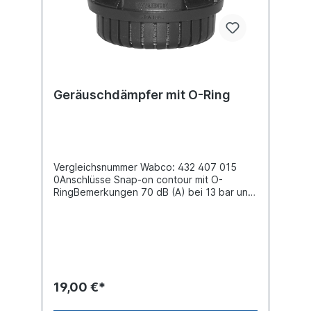
Geräuschdämpfer mit O-Ring
Vergleichsnummer Wabco: 432 407 015
0Anschlüsse Snap-on contour mit O-
RingBemerkungen 70 dB (A) bei 13 bar und
7 MeterDurchmesser (mm) 87.0 max.
Betriebsdruck 18.5 barAbmessungen (mm)
87 x 87 x 71Es handelt nicht sich um ein
Originalteil der Firma Wabco, sondern um
ein baugleiches Produkt
19,00 €*