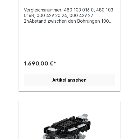
Vergleichsnummer: 480 103 016 0, 480 103
016R, 000 429 20 24, 000 429 27
24Abstand zwischen den Bohrungen 100.0
mmBefestigung 2x M12 x 1.5Elektrischer
Anschluss Bayonet DIN 72585 1A-4.1-
Sn/K2Gewinde Anschluss (11) M22 x 1.5 JED
- 388Gewinde Anschluss (12) M22 x 1.5 JED
- 388Gewinde Anschluss (13) M22 x 1.5 JED
- 388Gewinde Anschluss (21) M22 x 1.5 JED
- 388Gewinde Anschluss (22) M22 x 1.5 JED
1.690,00 €*
- 388Gewinde Anschluss (23) M16 x 1.5 JED
- 388Gewinde Anschluss (3) integrierte
GeräuschdämpferElektrischer Anschluss
Artikel ansehen
Bayonet DIN 72585 1A-4.1-Sn/K2,
Spannung (V) 24Nennstrom 5
A, Schutzklasse IP 66 / IP 69 Kmax.
Betriebsdruck 10.0 barAbmessungen (mm)
231 x 205 x 180für alle Fahrzeuge ausser 4
x 2 Verwendung 6x2, MP II, MP IIIMercedes-
Benz Actros/Antos/Arocs/Axor Actros 2/3
930/932/933/934; Axor 950Weitere
Informationen siehe Anwendung fürBei der
Rückgabe eines austauschfähigen Altteils,
erhalten Sie eine Gutschrift von € 175,00