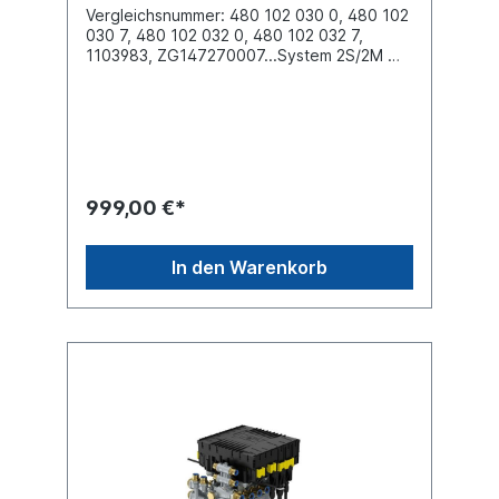
Vergleichsnummer: 480 102 030 0, 480 102
030 7, 480 102 032 0, 480 102 032 7,
1103983, ZG147270007...System 2S/2M
TEBS E ohne PEMAbstand zwischen den
Schrauben (mm) 70.0Befestigung 2x
M12Elektrische Verbindung 24 Volt ,
Schutzklasse IP 6K9KGewinde Anschluss (1)
M22 x 1.5 Gewinde Anschluss (21) M16 x 1.5
Gewinde Anschluss (22) M16 x 1.5 Gewinde
Anschluss (3) 2x integrierte
999,00 €*
GeräuschdämpferGewinde Anschluss (4)
M16 x 1.5 Gewinde Anschluss (5) M16 x
1.5max. Betriebsdruck 8.5 bar
In den Warenkorb
Abmessungen (mm) 224 x 200 x 198Weitere
Informationen siehe Anwendung fürBei der
Rückgabe eines austauschfähigen Altteils,
erhalten Sie eine Gutschrift von € 15,00