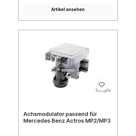
M16 x 1.5 JED - 388Gewinde Anschluss (3)
integrierte GeräuschdämpferElektrischer
Artikel ansehen
Anschluss Bayonet DIN 72585 1A-4.1-Sn/K2,
Spannung (V) 24Nennstrom 5
A, Schutzklasse IP 66 / IP 69 Kmax.
Betriebsdruck 10.0 barAbmessungen (mm)
230 x 179 x 200für alle Typ 4 x 2
Verwendung 4x2, MP IIFurther Buses Solaris
1102732000Mercedes-Benz
Actros/Antos/Arocs/Axor Actros 2/3
930/932/934 Mercedes-Benz O 500-Series
/ Setra S 400-/S 500-Series BM
410/444/629/632, 633Weitere Informationen
siehe Anwendung fürBei der Rückgabe
eines austauschfähigen Altteils, erhalten Sie
eine Gutschrift von € 175,00
Achsmodulator passend für
Mercedes Benz Actros MP2/MP3