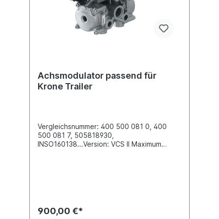
Achsmodulator passend für
Krone Trailer
Vergleichsnummer: 400 500 081 0, 400
500 081 7, 505818930,
INSO160138...Version: VCS II Maximum
System 4S/3M ... 2S/2MElektrische
Verbindung 24 Volt , X1 = 8-Pole; X6 = 8-
Pole; 4x Sensor ConnectorGewinde
Anschluss (1) 2 x M26x1,5Gewinde
Anschluss (21) 3 x M16x1,5Gewinde
Anschluss (22) 3 x M16x 1.5Gewinde
Anschluss (3)EntlüftungGewinde Anschluss
900,00 €*
(4) M16x1,5max. Betriebsdruck 13