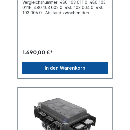
Vergleichsnummer: 480 103 011 0, 480 103
011R, 480 103 002 0, 480 103 004 0, 480
103 006 0...Abstand zwischen den
Bohrungen 100.0 mmBefestigung 2x M12 x
1.5Elektrischer Anschluss Bayonet DIN
72585 1A-4.1-Sn/K2Gewinde Anschluss (11)
M22 x 1.5 JED - 388Gewinde Anschluss (12)
M22 x 1.5 JED - 388Gewinde Anschluss (13)
M22 x 1.5 JED - 388Gewinde Anschluss (21)
M22 x 1.5 JED - 388Gewinde Anschluss (22)
1.690,00 €*
M22 x 1.5 JED - 388Gewinde Anschluss (23)
M16 x 1.5 JED - 388Gewinde Anschluss (3)
integrierte GeräuschdämpferElektrischer
In den Warenkorb
Anschluss Bayonet DIN 72585 1A-4.1-Sn/K2,
Spannung (V) 24Nennstrom 5
A, Schutzklasse IP 66 / IP 69 KTyp 4 x 2max.
Betriebsdruck 10.0 barAbmessungen (mm)
229 x 179 x 200Mercedes-Benz
Actros/Antos/Arocs/Axor Actros 1
950/952/954; Axor 375/944/950,
952/954Mercedes-Benz Atego/Econic
Atego 1 950/952/954 Econic 1
957Mercedes-Benz O 500-Series / Setra S
400-/S 500-Series BM 444/634Weitere
Informationen siehe Anwendung fürBei der