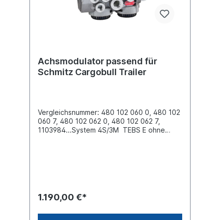
Achsmodulator passend für
Schmitz Cargobull Trailer
Vergleichsnummer: 480 102 060 0, 480 102
060 7, 480 102 062 0, 480 102 062 7,
1103984...System 4S/3M TEBS E ohne
PEM, für gezogende FahrzeugeAbstand
zwischen den Schrauben (mm)
70.0Befestigung 2x M12Elektrische
Verbindung 24 Volt , Schutzklasse IP
6K9KGewinde Anschluss (1) M22 x 1.5
Gewinde Anschluss (21) M16 x 1.5 Gewinde
Anschluss (22) M16 x 1.5 Gewinde
1.190,00 €*
Anschluss (3) 2x integrierte
GeräuschdämpferGewinde Anschluss (4)
M16 x 1.5 Gewinde Anschluss (5) M16 x