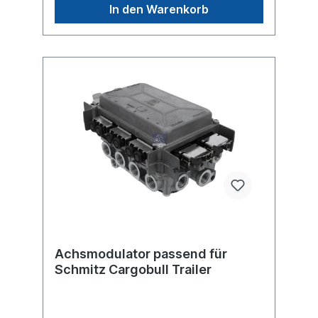
Elektrische Verbindung
In den Warenkorb
Bat/ILS/ECAS/ELM/24N/Telematik max.
Betriebsdruck 8.5 bar Abmessungen (mm)
304 x 210 x 238Weitere Informationen siehe
Anwendung fürBei der Rückgabe eines
austauschfähigen Altteils, erhalten Sie eine
Gutschrift von € 200,00
Achsmodulator passend für
Schmitz Cargobull Trailer