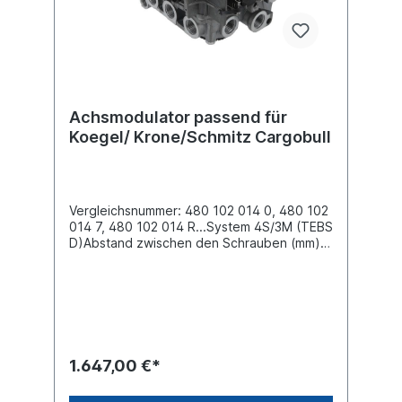
Rückgabe eines austauschfähigen Altteils,
erhalten Sie eine Gutschrift von € 175,00
Achsmodulator passend für
Koegel/ Krone/Schmitz Cargobull
Vergleichsnummer: 480 102 014 0, 480 102
014 7, 480 102 014 R...System 4S/3M (TEBS
D)Abstand zwischen den Schrauben (mm)
135.0Befestigung 2x M10Elektrische
Verbindung
Bat/ILS/ECAS/ELM/24N/Telematik Gewinde
Anschluss (1) M22 x 1.5 Gewinde Anschluss
(21) M22 x 1.5 Gewinde Anschluss (22) M22
x 1.5 Gewinde Anschluss (3) 2x integrierte
GeräuschdämpferGewinde Anschluss (4)
1.647,00 €*
M16 x 1.5 Gewinde Anschluss (5) M16 x 1.5
Schutzklasse IP 66, Spannung (V)24 V,