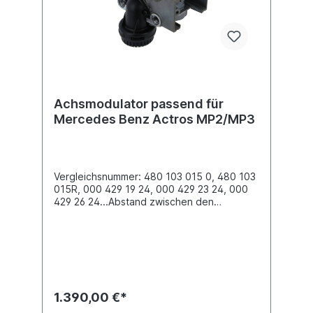
000 429 0724, 000 429 1624, 000 429
0924, 930624103701...Weitere
Informationen siehe Anwendung fürBei der
Rückgabe eines austauschfähigen Altteils,
erhalten Sie eine Gutschrift von € 175,00
Achsmodulator passend für
Mercedes Benz Actros MP2/MP3
Vergleichsnummer: 480 103 015 0, 480 103
015R, 000 429 19 24, 000 429 23 24, 000
429 26 24...Abstand zwischen den
Bohrungen 100.0 mmBefestigung 2x M12 x
1.5Elektrischer Anschluss Bayonet DIN
72585 1A-4.1-Sn/K2Gewinde Anschluss (11)
M22 x 1.5 JED - 388Gewinde Anschluss (12)
M22 x 1.5 JED - 388Gewinde Anschluss (13)
M22 x 1.5 JED - 388Gewinde Anschluss (21)
M22 x 1.5 JED - 388Gewinde Anschluss (22)
1.390,00 €*
M22 x 1.5 JED - 388Gewinde Anschluss (23)