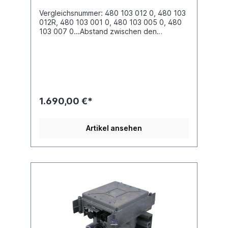
Vergleichsnummer: 480 103 012 0, 480 103
012R, 480 103 001 0, 480 103 005 0, 480
103 007 0...Abstand zwischen den
Bohrungen 100.0 mmBefestigung 2x M12 x
1.5Elektrischer Anschluss Bayonet DIN
72585 1A-4.1-Sn/K2Gewinde Anschluss (11)
M22 x 1.5 JED - 388Gewinde Anschluss (12)
M22 x 1.5 JED - 388Gewinde Anschluss (13)
M22 x 1.5 JED - 388Gewinde Anschluss (21)
M22 x 1.5 JED - 388Gewinde Anschluss (22)
1.690,00 €*
M22 x 1.5 JED - 388Gewinde Anschluss (23)
M16 x 1.5 JED - 388Gewinde Anschluss (3)
integrierte GeräuschdämpferElektrischer
Artikel ansehen
Anschluss Bayonet DIN 72585 1A-4.1-Sn/K2,
Spannung (V) 24Nennstrom 5
A, Schutzklasse IP 66 / IP 69 KTyp 6 x 2, 6 x
2/4, 6 x 4, 8 x 4max. Betriebsdruck 10.0
barAbmessungen (mm) 199 x 228 x
180Verwendung 6x2, 6x4, 8x4Mercedes-
Benz Actros/Antos/Arocs/Axor Actros 1
950/952/953; Axor 944/950/952, 953/954
Mercedes-Benz Atego/Econic Atego 1
950/952/953 Econic 1
957Vergleichsnummer MERCEDES-BENZ: