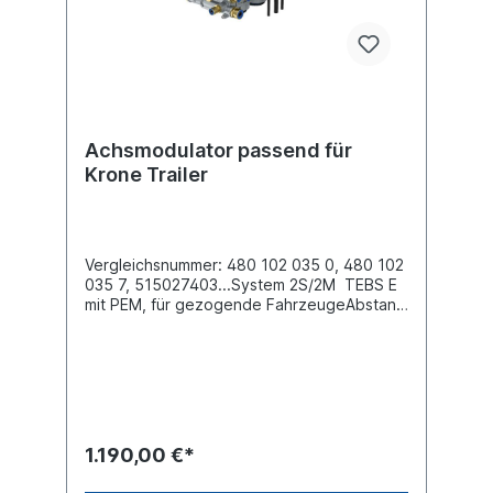
Achsmodulator passend für
Krone Trailer
Vergleichsnummer: 480 102 035 0, 480 102
035 7, 515027403...System 2S/2M TEBS E
mit PEM, für gezogende FahrzeugeAbstand
zwischen den Schrauben (mm)
70.0Befestigung 2x M12Elektrische
Verbindung 24 Volt , Schutzklasse IP
6K9KGewinde Anschluss (1) 15 x 1.5 / 10 x
1Gewinde Anschluss (11) 8 x 1 / 8 x
1Gewinde Anschluss (21) 12 x 1.5Gewinde
Anschluss (22) 12 x 1.5Gewinde Anschluss
1.190,00 €*
(3) 2x integrierte
GeräuschdämpferGewinde Anschluss (4) 8