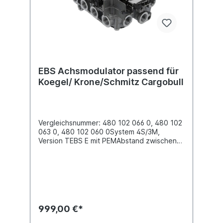
EBS Achsmodulator passend für
Koegel/ Krone/Schmitz Cargobull
Vergleichsnummer: 480 102 066 0, 480 102
063 0, 480 102 060 0System 4S/3M,
Version TEBS E mit PEMAbstand zwischen
den Schrauben (mm) 70Befestigung 2x
M12Gewinde Anschluss (1) 15 x 1.5 / 8 x 1
Gewinde Anschluss (11) 12 x 1.5 / 8 x
1Gewinde Anschluss (3) 2 x Integrated
SilencerGewinde Anschluss (21) M12 x 1.5
Gewinde Anschluss (22) M12 x 1.5 Gewinde
Anschluss (23) M8 x 1Gewinde Anschluss
999,00 €*
(24) M8 x 1Gewinde Anschluss (42) M8 x
1Schutzklasse IP 6K9K Spannung