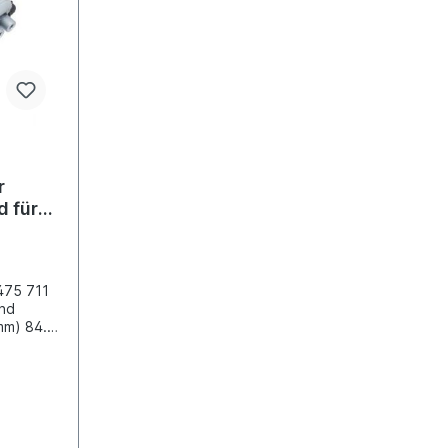
der
baugleiches Produkt.
ein
r
 für
475 711
and
mm) 84.0
lüftung
nde
ewinde
ewinde
ewinde