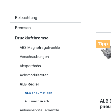
Beleuchtung
Bremsen
Druckluftbremse
Tipp
ABS Magnetregelventile
Verschraubungen
Absperrhahn
Achsmodulatoren
ALB Regler
ALB pneumatisch
ALB 
ALB mechanisch
pneu
Anhänger-Steuerventile