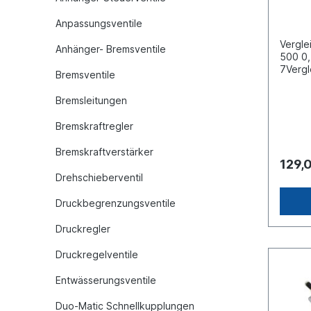
Anpassungsventile
Vergl
Anhänger- Bremsventile
500 0,
7Verg
Bremsventile
Knorr:
zwisch
Bremsleitungen
x 84.0 Befestigung 4 x 
Betrieb
Bremskraftregler
pneuma
M22 x 
Bremskraftverstärker
M16 x 
129,
M22 x 
Drehschieberventil
M12 x 
M12 x 
Druckbegrenzungsventile
Prüfan
3.8 ba
Druckregler
Abmes
144mm
Druckregelventile
Schmit
Inform
Entwässerungsventile
fürEs 
Origin
Duo-Matic Schnellkupplungen
Haldex