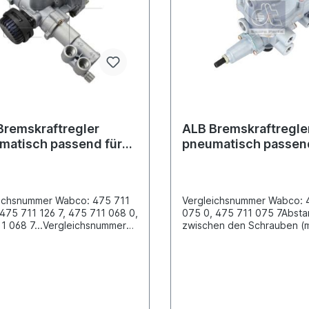
iches Produkt.
Originalteil Wabco, Knorr o
Haldex Artikel, sondern um 
baugleiches Produkt.
Bremskraftregler
ALB Bremskraftregle
matisch passend für
pneumatisch passend
MAN/Renault
eichsnummer Wabco: 475 711
Vergleichsnummer Wabco: 
 475 711 126 7, 475 711 068 0,
075 0, 475 711 075 7Abst
1 068 7...Vergleichsnummer
zwischen den Schrauben (
30 2096, 008
x 84.0 Befestigung 4 x M8
ergleichsnummer MAN:
Betriebsart pneumatischEnt
160021Abstand zwischen den
(3) Snap-on contour Gewi
ben (mm) 84.0 x 84.0
Anschluss (1) M22 x 1.5 G
igung 4 x M8 Betriebsart
Anschluss (2) M16 x 1.5 G
tischGewinde Anschluss (1)
Anschluss (4) M16 x 1.5 G