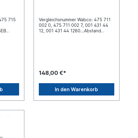
Mercedes Benz LK/LN2/NG
475 715
Vergleichsnummer Wabco: 475 711
002 0, 475 711 002 7, 001 431 44
SEB
12, 001 431 44 1280...Abstand
zwischen den Schrauben (mm) 84.0
 den
x 84.0 Befestigung 4 x M8
.0
Betriebsart Trailer
sart
pneumatischGewinde Anschluss (1)
Gewinde
M16 x 1.5 Gewinde Anschluss (2)
winde
M16 x 1.5 Gewinde Anschluss (4)
Gewinde
M16 x 1.5Gewinde Anschluss (41)
148,00 €*
, 2x M22
M12 x 1.5Gewinde Anschluss (42)
1) M12 x
M12 x 1.5Gewinde Anschluss (43)
) M12 x
Prüfanschluss M16x1,5max.
rb
In den Warenkorb
)
Betriebsdruck 13.0 barAbmessungen
0.7 bis
207 x 307 x 115mmZuordnung:
12.0 bar
Mercedes- Benz LK/LN2/ NG,
EVOBUS
,
A0014314412, A0014314412, 00143
 Koegel,
14412Weitere Informationen siehe
tere
Anwendung fürEs handelt sich nicht
ndung
um ein Originalteil Wabco, Knorr
ein
oder Haldex Artikel, sondern um ein