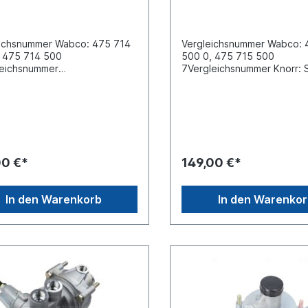
eichsnummer Wabco: 475 714
Vergleichsnummer Wabco: 
 475 714 500
500 0, 475 715 500
leichsnummer
7Vergleichsnummer Knorr: 
 II36836, SEB01326Abstand
00651, SEB 00651AT, SEB
en den Schrauben (mm) 84.0
00651ESAbstand zwischen
M8
Schrauben (mm) 84.0 x 84
sart Trailer
Befestigung 4 x M8 Betrieb
tischGewinde Anschluss (1)
Relais Trailer pneumatisch
1.5 Gewinde Anschluss (2) 2x
Anschluss (1) M16 x 1.5 Ge
1.5 Gewinde Anschluss (4)
Anschluss (1-2) M22 x 1.5 
00 €*
149,00 €*
1.5 Gewinde Anschluss (41)
Anschluss (2) 4x M16 x 1.5 
1.5 Gewinde Anschluss (42)
x 1.5 Gewinde Anschluss (4
1.5 Gewinde Anschluss (43)
1.5 Gewinde Anschluss (42
In den Warenkorb
In den Warenko
schlussRegelbereich 0.7 bis
1.5 Gewinde Anschluss (43
rmax. Betriebsdruck 12.0 bar
PrüfanschlussRegelbereich 
sungen 308 x 195 x
3.8 barmax. Betriebsdruck 
Zuordnung: Krone, Koegel,
Abmessungen 245 x 316 x
z und viele mehrWeitere
116mmZuordnung: Fruehauf
ationen siehe Anwendung
Schwarzmüller, Nooteboom,
handelt sich nicht um ein
Schmitz und viele mehrWei
alteil Wabco, Knorr oder
Informationen siehe Anwe
 Artikel, sondern um ein
fürEs handelt sich nicht um 