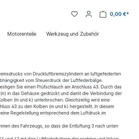
0,00 €*
Motorenteile
Werkzeug und Zubehör
emsdrucks von Druckluftbremszylindern an luftgefederten
bhängigkeit vom Steuerdruck der Luftfederbälge.
estigen Sie einen Prüfschlauch am Anschluss 43.
Durch das
 (n) in das Gehäuse gedrückt und
damit die Verbindung der
Kolben (m und k)
unterbrochen. Gleichzeitig wird eine
hluss 43
zu den Kolben (m und k) hergestellt. In diesem
 eine Regelstellung entsprechend dem Luftdruck im
hmen des Fahrzeugs, so dass die Entlüftung 3
nach unten
41 und 42 mit den Luftfederbälgen der rechten
und linken