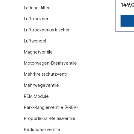
M22 x 
149,
M22 x 
Leitungsfilter
M16 x 
M16 x 
Lufttrockner
M16 x 1
barmax
Lufttrocknerkartuschen
barAb
125mmL
Luftwendel
Geräu
> DAF 
Magnetventile
NKW ->
> 75 N
Motorwagen-Bremsventile
DAF ->
NKW ->
Mehrkreisschutzventil
CF 65 
Inform
Mehrwegeventile
fürEs 
Origin
PEM Module
Haldex
baugle
Park-Rangierventile (PREV)
Proportional-Relaisventile
Redundanzventile