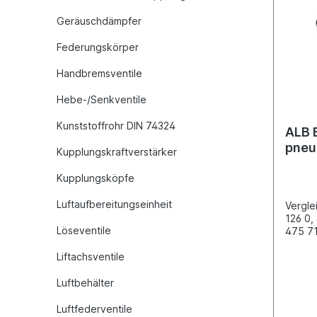
baugle
Geräuschdämpfer
Federungskörper
Handbremsventile
Hebe-/Senkventile
Kunststoffrohr DIN 74324
ALB 
pneu
Kupplungskraftverstärker
DAF
Kupplungsköpfe
Luftaufbereitungseinheit
Vergl
126 0,
Löseventile
475 71
DAF: 1
Liftachsventile
4266V
N2521
Schrau
Luftbehälter
Befest
pneuma
Luftfederventile