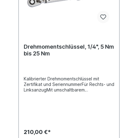
Drehmomentschlüssel, 1/4", 5 Nm
bis 25 Nm
Kalibrierter Drehmomentschlüssel mit
Zertifikat und SeriennummerFür Rechts- und
LinksanzugMit umschaltbarem
RatschenkopfDoppelskala Ft-LB/NmExtra
feine SkaleneinteilungSichere Verriegelung
des DrehgriffesServicefreundlich da
Reparatursätze erhältlichTechnische
Daten:Antrieb 6,3 mm (1/4") Drehmoment
min. 5 Nm Gewicht 0,53 kg Länge 245 mm
Produktqualität Premium
210,00 €*
Verkaufsverpackung Teleskoprohr