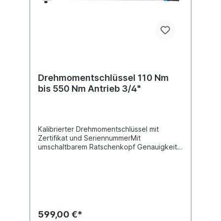
Drehmomentschlüssel 110 Nm
bis 550 Nm Antrieb 3/4"
Kalibrierter Drehmomentschlüssel mit
Zertifikat und SeriennummerMit
umschaltbarem Ratschenkopf Genauigkeit ±
4%Direkte numerische Anzeige des
gewünschten Drehmomentwertes Sichere
Verriegelung des Drehgriffes mittels
Druckknopf Extra feine Skaleneinteilung
Ergonomisch optimal gestalteter Handgriff
Servicefreundlich da Reparatursätze
erhältlichTechnische Daten:Antrieb 20 mm
599,00 €*
(3/4") Drehmoment min. 110 Nm Gewicht