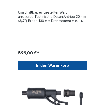
Umschaltbar, eingestellter Wert
arretierbarTechnische Daten:Antrieb 20 mm
(3/4") Breite 130 mm Drehmoment min. 140
Nm Gewicht 8,32 kg Höhe 80 mm Länge
1200 mm Produktqualität Industrie / Profi
Verzahnung Standardverzahnung
Drehmoment max. 980 Nm
Produkteigenschaft Umschaltbar
599,00 €*
In den Warenkorb