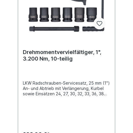
Drehmomentvervielfältiger, 1",
3.200 Nm, 10-teilig
LKW Radschrauben-Servicesatz, 25 mm (1")
An- und Abtrieb mit Verlängerung, Kurbel
sowie Einsätzen 24, 27, 30, 32, 33, 36, 38
mm, übertragbares Drehmoment von 3200
Nm.Selbst hochfeste oder verrostete
Radschrauben werden einfach gelöst,
anschließend wird die Schraube mittels
Verlängerung und Kurbel schnell entfernt
oder wieder vormontiert.ACHTUNG: Nur
zum Lösen verwenden. Die extreme 56-