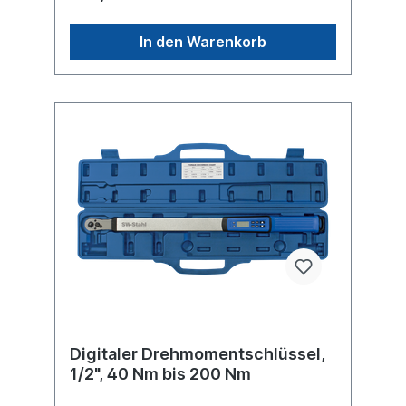
an optional erhältlichen Einsteck-
Werkzeugen In einem praktischen
In den Warenkorb
Aufbewahrungskoffer aus Kunststoff Inhalt:
Profi Drehmomentschlüssel mit
Einsteckvierkant, 14x18 mm, 40 Nm -200
Nm Einsteck-Umschaltknarre 12,5 mm (1/2")
Einsteck-Ringschlüssel in den Größen 13,
15, 16, 17, 18, 19, 21 mm
Digitaler Drehmomentschlüssel,
1/2", 40 Nm bis 200 Nm