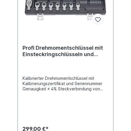
Profi Drehmomentschlüssel mit
Einsteckringschlüsseln und
Einsteck-Umschaltknarre, 40
Nm-200 Nm, 9-teilig
Kalibrierter Drehmomentschlüssel mit
Kalibrierungszertifikat und Seriennummer
Genauigkeit ± 4% Steckverbindung von
Einsteck-Werkzeugen von 14 x 18 mm
Einsteck-Werkzeuge sind in Sekunden
auswechselbar Direkte numerische Anzeige
des gewünschten Drehmomentwertes
Sichere Verriegelung des Drehgriffes
mittels Druckknopf Ergonomisch optimal
gestalteter Handgriff Servicefreundlich da
299,00 €*
Reparatur-Satz erhältlich Breites Programm