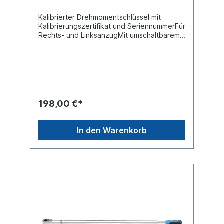
Kalibrierter Drehmomentschlüssel mit
Kalibrierungszertifikat und SeriennummerFür
Rechts- und LinksanzugMit umschaltbarem
RatschenkopfDoppelskala Ft-LB./NmExtra
feine SkaleneinteilungSichere Verriegelung
des DrehgriffesServicefreundlich da
Reparatursätze erhältlichTechnische
Daten:Antrieb 6,3 mm (1/4") Drehmoment
min. 2 Nm Produktqualität
PremiumVerkaufsverpackung Teleskoprohr
198,00 €*
Auslösegenauigkeit +/- 4 % Drehmoment
max. 10 Nm Skaleneinteilung 0,10 Nm
In den Warenkorb