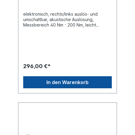
elektronisch, rechts/links auslös- und
umschaltbar, akustische Auslösung,
Messbereich 40 Nm - 200 Nm, leicht
einstellbar mit präziser
Anwendungsbeschreibung. Schlüssel muss
nach Nutzung nicht zurückgestellt werden,
da durch die Elektronik ein Ermüden von
Federn nicht mehr erfolgt.Mit Seriennummer
und KalibrierzertifikatDisplay zeigt während
der Benutzung das erreichte Drehmoment
296,00 €*
an, der Maximalwert wird in der Anzeige
gehalten.Inkl. 9V Batterie, Antrieb 12,5 mm
(1/2")Produktqualität
In den Warenkorb
PremiumVerkaufsverpackung
Kunststoffkassette Produkteigenschaft
Umschaltbar