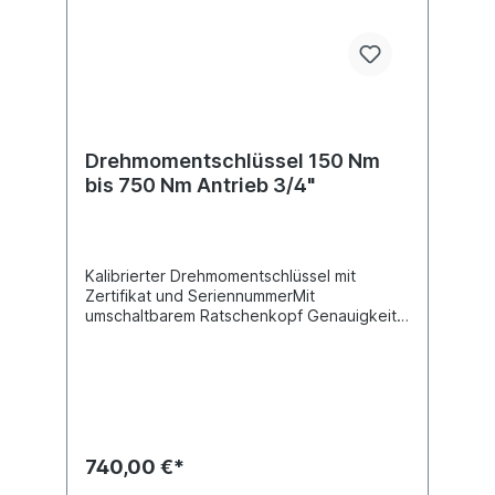
Drehmomentschlüssel 150 Nm
bis 750 Nm Antrieb 3/4"
Kalibrierter Drehmomentschlüssel mit
Zertifikat und SeriennummerMit
umschaltbarem Ratschenkopf Genauigkeit ±
4%Direkte numerische Anzeige des
gewünschten Drehmomentwertes Sichere
Verriegelung des Drehgriffes mittels
Druckknopf Extra feine Skaleneinteilung
Ergonomisch optimal gestalteter Handgriff
Servicefreundlich da Reparatursätze
erhältlichTechnische Daten:Antrieb 20 mm
740,00 €*
(3/4") Drehmoment min. 150 Nm Gewicht
7,55 kg Länge 1210 mm Produktqualität