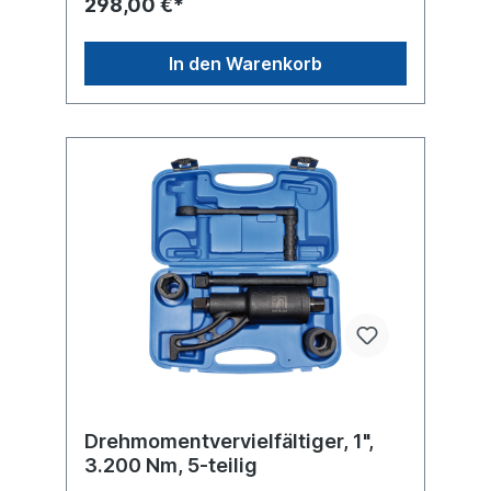
298,00 €*
fache Übersetzung führt sonst zu Schäden
an Schrauben, Gewinden und
Muttern!Technische Daten:Antrieb 25 mm
In den Warenkorb
(1") Gewicht 11,20 kg Produktqualität
Premium Verkaufsverpackung Koffer
Drehmomentvervielfältiger, 1",
3.200 Nm, 5-teilig