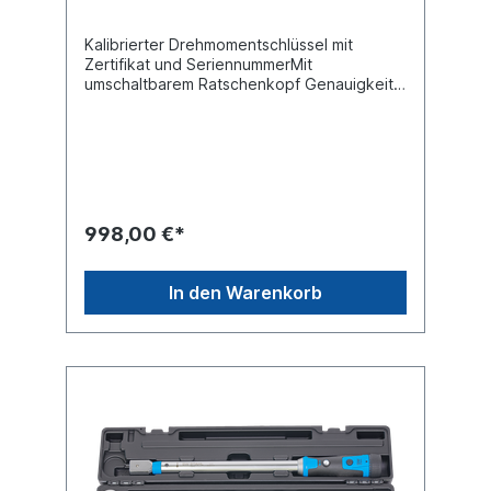
Kalibrierter Drehmomentschlüssel mit
Zertifikat und SeriennummerMit
umschaltbarem Ratschenkopf Genauigkeit ±
4%Direkte numerische Anzeige des
gewünschten Drehmomentwertes Sichere
Verriegelung des Drehgriffes mittels
Druckknopf Extra feine
SkaleneinteilungErgonomisch optimal
gestalteter HandgriffServicefreundlich da
Reparatursätze erhältlichTechnische
998,00 €*
Daten:Antrieb 25 mm (1") Drehmoment min.
200 Nm Gewicht 9,43 kg Länge 1500 mm
Produktqualität Premium
In den Warenkorb
Verkaufsverpackung Kunststoffkoffer
Auslösegenauigkeit +/- 4 % Drehmoment
max. 1000 Nm Skaleneinteilung 2,50 Nm