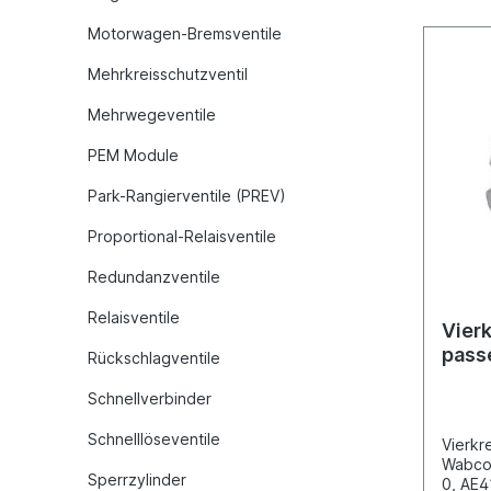
318/34
673/67
Motorwagen-Bremsventile
Merce
Series
Mehrkreisschutzventil
BM 68
Series
Mehrwegeventile
387/38
620/62
PEM Module
Inform
Park-Rangierventile (PREV)
Proportional-Relaisventile
Redundanzventile
Relaisventile
Vierk
pass
Rückschlagventile
Merc
Schnellverbinder
Schnelllöseventile
Vierkr
Wabco 
Sperrzylinder
0, AE4