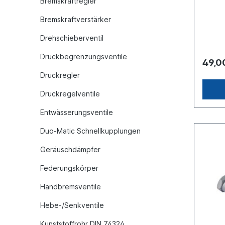
Bremskraftregler
04810
(1) M2
Bremskraftverstärker
M16 x 
M16 x 
Drehschieberventil
M16 x 
M16 x 
Druckbegrenzungsventile
M16 x 
49,0
bar Ab
Druckregler
91Anw
Fahrze
Anwen
Druckregelventile
Benz 
-> O 3
Entwässerungsventile
O 305
307 N
Duo-Matic Schnellkupplungen
Geräuschdämpfer
Federungskörper
Handbremsventile
Hebe-/Senkventile
Kunststoffrohr DIN 74324