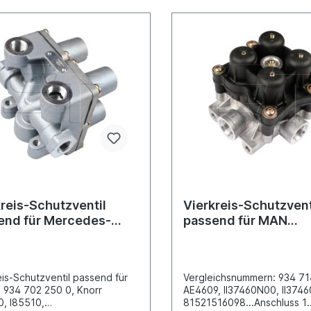
reis-Schutzventil
Vierkreis-Schutzvent
end für Mercedes-
passend für MAN
 SK / NG
TGA/TGM/TGL
eis-Schutzventil passend für
Vergleichsnummern: 934 7
934 702 250 0, Knorr
AE4609, II37460N00, II3746
, I85510,
81521516098...Anschluss 1