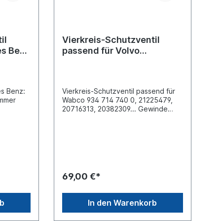
il
Vierkreis-Schutzventil
es Benz
passend für Volvo
FH/FM/FMX/NH
s Benz:
Vierkreis-Schutzventil passend für
ummer
Wabco 934 714 740 0, 21225479,
20716313, 20382309... Gewinde
Anschluss (1) M22 x 1.5Gewinde
Anschluss (21) M16 x 1.5 Gewinde
se 2
Anschluss (22) M16 x 1.5 Gewinde
6 Voss
Anschluss (23) M16 x 1.5 Gewinde
Anschluss (24) M16 x 1.5 Gewinde
28 -
Anschluss (4) M16 x 1.5max.
ith
Betriebsdruck 13.0 bar
69,00 €*
Abmessungen (mm) 110 x 108 x
0,3 /
96Anwendung für folgende
grenzung
Fahrzeuge, mehr Info siehe
rb
In den Warenkorb
 Feedback
Anwendung fürVolvo FH/FM/FMX/NH
9/10/11/12/13/16 FH 12 2001-2005,