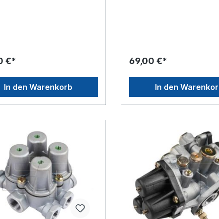
6240100Gewinde Anschluss
(Vorrat) Voss NG12
2 x 1.5Gewinde Anschluss (21)
M22x1,5Anschluss 2 (Ausga
1.5 Gewinde Anschluss (22)
NG12 M22x1,5Anschluss 21
1.5 Gewinde Anschluss (23)
M22x1,5Anschluss 22
1.5 Gewinde Anschluss (24)
M22x1,5Anschluss 23
1.5 Gewinde Anschluss (4)
M22x1,5Anschluss 24
1.5max. Betriebsdruck 20.0
M22x1,5Zuordnungen NKW
0 €*
69,00 €*
messungen (mm) 97 x 113 x
-> CLA NKW -> MAN -> L 2
endung für folgende
-> MAN -> LION S CITY NK
uge, mehr Info siehe
-> M 2000 L NKW -> MAN -
In den Warenkorb
In den Warenko
dung fürNKW -> Mercedes-
NKW -> MAN -> NL NKW -> 
-> NG NKW -> Mercedes-Benz
TGA NKW -> MAN -> TGL N
03 NKW -> Mercedes-Benz ->
MAN -> TGM NKW -> MAN 
 NKW -> Mercedes-Benz -> O
NKW -> MAN -> TGXWeiter
KW -> Mercedes-Benz -> SK
Informationen, siehe Anwen
Es handelt sich nicht um ein
Originalteil Wabco, Knorr o
Haldex Artikel, sondern um 
baugleiches Produkt.