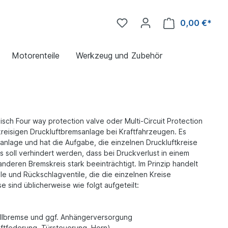
0,00 €*
Motorenteile
Werkzeug und Zubehör
lisch Four way protection valve oder Multi-Circuit Protection
rkreisigen Druckluftbremsanlage bei Kraftfahrzeugen. Es
nlage und hat die Aufgabe, die einzelnen Druckluftkreise
 soll verhindert werden, dass bei Druckverlust in einem
nderen Bremskreis stark beeinträchtigt. Im Prinzip handelt
le und Rückschlagventile, die die einzelnen Kreise
e sind üblicherweise wie folgt aufgeteilt:
ellbremse und ggf. Anhängerversorgung
ftfederung, Türsteuerung, Horn)