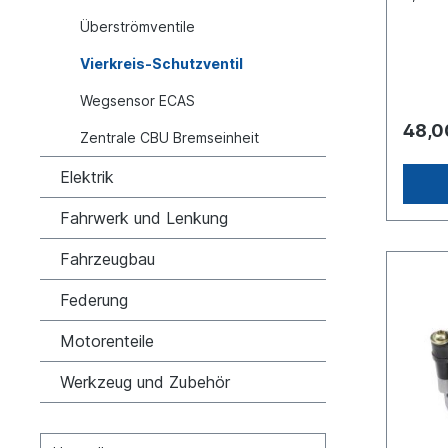
AE442
Überströmventile
x 1.5G
1.5 Ge
Vierkreis-Schutzventil
1.5 Ge
1.5 Ge
Wegsensor ECAS
1.5 Ge
1.5max
48,0
Zentrale CBU Bremseinheit
Abmes
83Anw
Fahrze
Elektrik
Anwen
F 2000
Fahrwerk und Lenkung
Merce
Benz -
Fahrzeugbau
> O 34
404 -
Federung
Merce
407Me
408Ne
Motorenteile
Werkzeug und Zubehör