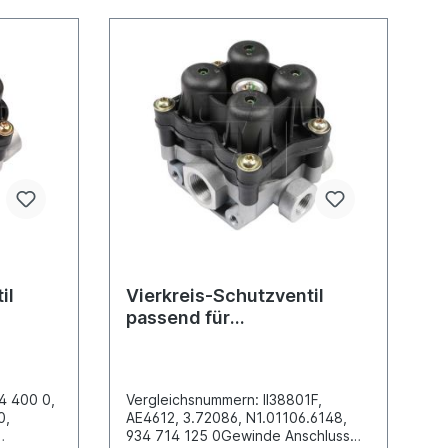
il
Vierkreis-Schutzventil
passend für
Iveco/MAN/Mercedes Benz
14 400 0,
Vergleichsnummern: II38801F,
0,
AE4612, 3.72086, N1.01106.6148,
934 714 125 0Gewinde Anschluss