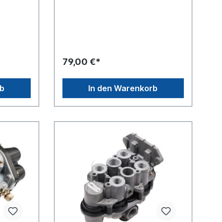
(1) M22 x 1.5 Gewinde Anschluss
ng) Voss
(21) M16 x 1.5 Gewinde Anschluss
(22) M16 x 1.5 Gewinde Anschluss
(23) M16 x 1.5 Gewinde Anschluss
(24) M16 x 1.5 Gewinde Anschluss
(4) M16 x 1.5Zuordnungen:Iveco 75-
 -> MAN
13AWM MAN Bus / Neoplan SR
79,00 €*
000 NKW
Mercedes-Benz O 300-/O 400-
W -> MAN
Series / Setra S 200-/S 300-Series
> NÜ
BM 357/373/382/384,
rb
In den Warenkorb
MAN ->
390/397/600/612, 664/688
KW ->
Mercedes-Benz O 500-Series /
-> TGS
Setra S 400-/S 500-Series BM 390
e
Mercedes-Benz SK/MK/NG-Series
dung für
BM 387/389, 391/393/395 Renault
Trucks R Volvo VM VMWeitere
der
Informationen siehe Anwendung für
ein