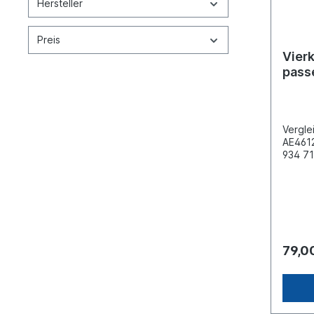
Hersteller
Preis
Vierk
pass
Ivec
Vergle
AE4612
934 71
(1) M2
(21) M
(22) M
(23) M
(24) M
(4) M1
13AWM
79,0
Merce
Series
BM 35
390/39
Merce