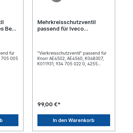
il
Mehrkreisschutzventil
es Benz
passend für Iveco
Stralis/Trakker
send für
"Vierkreisschutzventil" passend für
4 705 005
Knorr AE4502, AE4560, K048307,
K011931, 934 705 022 0, 4255
s (1) M22
3848...Anschluss 1 (Vorrat)
2) M22 x
FlanschAnschluss 2 (Ausgang)
) M22 x
M22x1,5Anschluss 21,22,23 und 24
) M22 x
M16x1,5Anschluss (26)
0
M22x1,5Vergleichsnummern Iveco:
nach DIN
4253 5024, 4255 3848Iveco
17 x 136
EuroTech, EuroStar, EuroTrakker,
99,00 €*
Mercedes
AD/AT TrakkerWeitere Informationen
siehe Anwendung fürEs handelt sich
0050, A
nicht um ein Originalteil Wabco,
rb
In den Warenkorb
, 003431
Knorr oder Haldex Artikel, sondern
es-Benz
um ein baugleiches Produkt