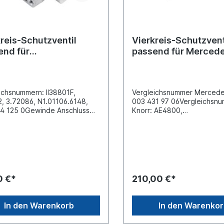
reis-Schutzventil
Vierkreis-Schutzvent
end für
passend für Merced
o/MAN/Mercedes Benz
Actros / Atego / Axor
ichsnummern: II38801F,
Vergleichsnummer Mercede
, 3.72086, N1.01106.6148,
003 431 97 06Vergleichsn
4 125 0Gewinde Anschluss
Knorr: AE4800,
2 x 1.5 Gewinde Anschluss
K002435004...Dimension
16 x 1.5 Gewinde Anschluss
Anschlüsse 1 (Vorrat)
16 x 1.5 Gewinde Anschluss
FlanschDimension Anschlüs
16 x 1.5 Gewinde Anschluss
(Ausgang) 21,22,23,24,25,2
16 x 1.5 Gewinde Anschluss
NG12- M22X1,5Dimension
6 x 1.5Zuordnungen:Iveco 75-
Anschlüsse 2 (Ausgang) 27,
 MAN Bus / Neoplan SR
M12x1,5Kreis 1 Feedback w
0 €*
210,00 €*
des-Benz O 300-/O 400-
Bypass Kreis 1 -
 / Setra S 200-/S 300-Series
Öffnung-/Schliessdruck 9,0-
7/373/382/384,
>=6,0 Kreis 1 mit Druckbe
In den Warenkorb
In den Warenko
7/600/612, 664/688
[bar] Not included Kreis 2
des-Benz O 500-Series /
with Bypass Kreis 2 -