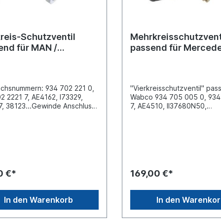
reis-Schutzventil
Mehrkreisschutzvent
end für MAN /
passend für Merced
edes Benz
Actros
ichsnummern: 934 702 221 0,
"Vierkreisschutzventil" pas
2 2221 7, AE4162, I73329,
Wabco 934 705 005 0, 93
, 38123...Gewinde Anschluss
7, AE4510, II37680N50,
2 x 1.5 Gewinde Anschluss
II37680...Gewinde Anschlus
16 x 1.5 Gewinde Anschluss
x 1.5 Gewinde Anschluss (2
16 x 1.5 Gewinde Anschluss
1.5 Gewinde Anschluss (24
16 x 1.5 Gewinde Anschluss
1.5 Gewinde Anschluss (26
16 x 1.5 Gewinde Anschluss
1.5 max. Betriebsdruck 13.
16 x 1.5 Gewinde Anschluss
barElektrische Verbindung 
16 x 1.5 Gewinde Anschluss
72585Abmessungen (mm) 2
0 €*
169,00 €*
6 x 1.5Abmessungen (mm) 114
x 104Vergleichsnummern 
 x 104Zuordnungen: MAN Bus
Benz:
plan NMMAN F/M/L 2000,
0034315406, QWAB934705
In den Warenkorb
In den Warenko
90, F 7/8/9 F 7/8/9, G/M/F 90
0034315706, A0034315406
des-Benz L-Series BM
6106, 0034315706Merced