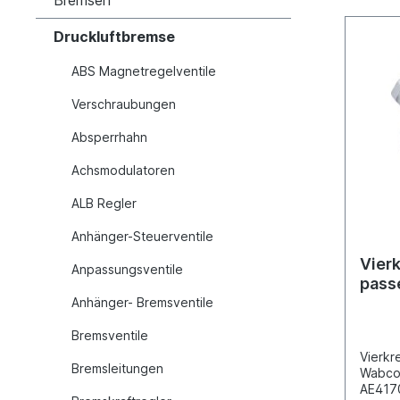
Bremsen
Druckluftbremse
ABS Magnetregelventile
Verschraubungen
Absperrhahn
Achsmodulatoren
ALB Regler
Anhänger-Steuerventile
Vierk
Anpassungsventile
pass
Benz
Anhänger- Bremsventile
Bremsventile
Vierkr
Bremsleitungen
Wabco 
AE4170