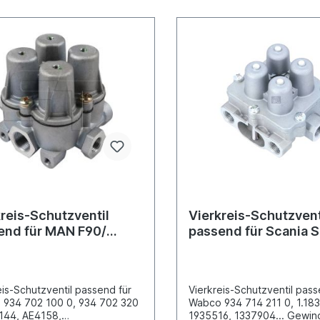
3/346, 380/381/383/385,
Actros/Antos/Arocs/Axor Ac
4/675/676, 677/678
950/952/953/954; Actros 2
des-Benz O 300-/O 400-
930/932/933/934; Axor
 / Setra S 200-/S 300-Series
374/375/940/944,
4 Mercedes-Benz SK/MK/NG-
950/952/953/954Mercede
 BM 380/381/383/385,
Atego/Econic Atego 1/2
9, 393/395,
375/950/952/953, 954/970
1/623/624Weitere
975/976 Econic 1 957 Mer
ationen siehe Anwendung für
Benz O 500-Series / Setra
500-Series BM 368/444/63
Informationen siehe Anwen
Es handelt sich nicht um ein
Originalteil Wabco, Knorr o
Haldex Artikel, sondern um 
baugleiches Produkt
reis-Schutzventil
Vierkreis-Schutzvent
end für MAN F90/
passend für Scania S
edes-Benz NG
eis-Schutzventil passend für
Vierkreis-Schutzventil pass
934 702 100 0, 934 702 320
Wabco 934 714 211 0, 1.183
144, AE4158,
1935516, 1337904... Gewin