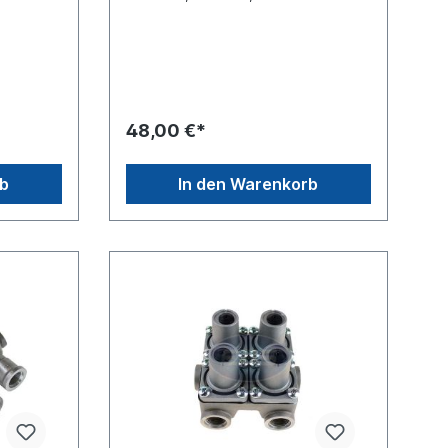
winde
1356904...Gewinde Anschluss (1)
ewinde
M22 x 1.5Gewinde Anschluss (21)
Gewinde
M16 x 1.5 Gewinde Anschluss (22)
Gewinde
M16 x 1.5 Gewinde Anschluss (23)
Gewinde
M16 x 1.5 Gewinde Anschluss (24)
.
M16 x 1.5 Gewinde Anschluss (4)
M16 x 1.5max. Betriebsdruck 10.0
48,00 €*
3 x
bar Abmessungen (mm) 141 x 113 x
83Anwendung für folgende
Fahrzeuge, mehr Info siehe
rb
In den Warenkorb
Series
Anwendung fürScania 2-/3-Series
3 chassis
82, 92, 112, 142 93, 113, 143 chassis
2 --
1183837 --, chassis 4315952 --
4, 144,
Scania 4-Series 94, 114, 124, 144,
 93,
164 Scania Bus 3-Series F/K 93,
-/K-/N-
F/K/L/N 113 Scania Bus 4-/F-/K-/N-
Series 4-Series 4x2, 6x2