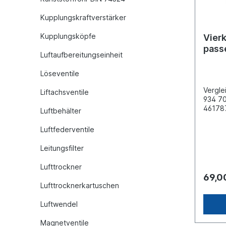
Kupplungskraftverstärker
Kupplungsköpfe
Vierk
pass
Luftaufbereitungseinheit
Merc
Löseventile
Vergle
Liftachsventile
934 70
461787
Luftbehälter
(1) M2
(11) M
Luftfederventile
(12) M
(21) M
Leitungsfilter
(22) M
(23) M
Lufttrockner
(24) M
69,0
(4) M1
Lufttrocknerkartuschen
x 101
/ Neo
Luftwendel
F/M/G 
Merce
Magnetventile