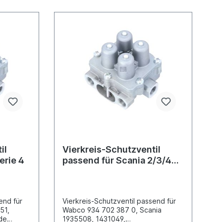
tros 1
/3
s-Benz
/972/974,
cedes-
 S 400-/S
4Weitere
dung für
der
ein
il
Vierkreis-Schutzventil
erie 4
passend für Scania 2/3/4
Serie
end für
Vierkreis-Schutzventil passend für
51,
Wabco 934 702 387 0, Scania
de
1935508, 1431049,