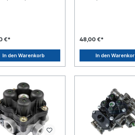
8Gewinde Anschluss (1) M22
Anschluss (1) M22 x 1.5Ge
ewinde Anschluss (21) M16 x
Anschluss (21) M16 x 1.5 G
winde Anschluss (22) M16 x
Anschluss (22) M16 x 1.5 
winde Anschluss (23) M16 x
Anschluss (23) M16 x 1.5 
winde Anschluss (24) M16 x
Anschluss (24) M16 x 1.5 
winde Anschluss (4) M16 x
Anschluss (4) M16 x 1.5max
. Betriebsdruck 20.0 bar
Betriebsdruck 13.0 bar
0 €*
48,00 €*
sungen (mm) 140 x 113 x
Abmessungen (mm) 93 x 11
endung für folgende
91Anwendung für folgende
uge, mehr Info siehe
Fahrzeuge, mehr Info siehe
In den Warenkorb
In den Warenko
dung fürMAN E 2000 -> MAN
Anwendung fürScania 2-/3-
 -> MAN F 90 MAN -> M 90
82, 92, 112, 142 93, 113, 14
des-Benz -> NGMercedes-
1183837 --, chassis 431595
> O 303 -> Mercedes-Benz -
Scania 4-Series 94, 114, 12
0 -> Mercedes-Benz -> O
164 Scania Bus 3-Series F/K
> Mercedes-Benz -> O 405
F/K/L/N 113 Scania Bus 4-/F
des-Benz -> O
Series 4-Series 4x2, 6x2
rcedes-Benz -> O
oplan ->