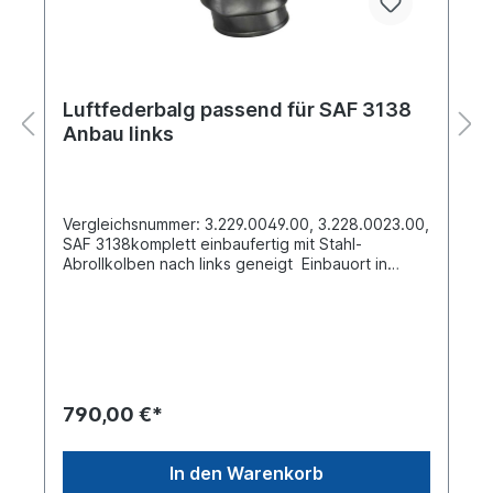
Luftfederbalg passend für SAF 3138
Anbau links
Vergleichsnummer: 3.229.0049.00, 3.228.0023.00,
SAF 3138komplett einbaufertig mit Stahl-
Abrollkolben nach links geneigt Einbauort in
Fahrtrichtung: linksBauhöhe (mm)
1100Außendurchmesser obere
Befestigungsplatte (mm) 310Außendurchmesser
unten Abrollkolben (mm) 1784 x Stehbolzen M12
oben , 1 x Stehblozen M20 unten Luftanschluss:
M22x1,5 aus der Mitte versetztKennzeichnung
auf dem Balg SAF 3138, 3.229.0023.00, 3 228
790,00 €*
0049 00, CONTI 3138NP01...Zuordnungen Achsen
-> SAF -> Achsen -> Weweler Weitere Details
siehe Abbildung und Anwendung fürEinzelteile
In den Warenkorb
lieferbar loser Balg ohne Federglocke 6306990Es