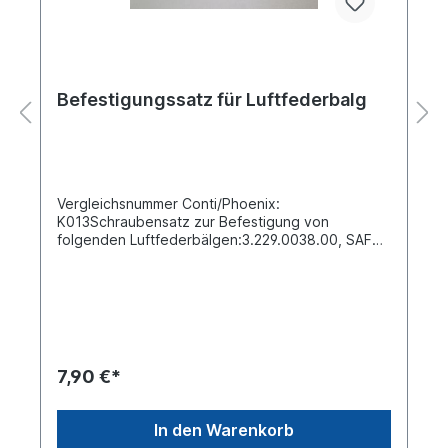
Befestigungssatz für Luftfederbalg
Vergleichsnummer Conti/Phoenix:
K013Schraubensatz zur Befestigung von
folgenden Luftfederbälgen:3.229.0038.00, SAF
2621 V, 4022 N P05, 1 DK 22 E-11, 1 DK 22 E-13, 1
DK 22 E-14
7,90 €*
In den Warenkorb