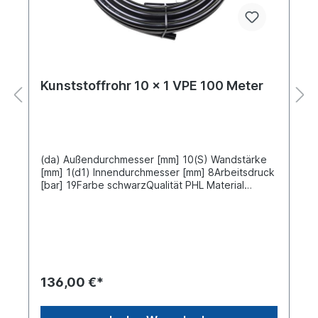
Kunststoffrohr 10 x 1 VPE 100 Meter
(da) Außendurchmesser [mm] 10(S) Wandstärke
[mm] 1(d1) Innendurchmesser [mm] 8Arbeitsdruck
[bar] 19Farbe schwarzQualität PHL Material
Polyamid 12 nach DIN/ISO-1 DIN
74324Schlauchlänge [m] 100 Meter VPE
Verpackungseinheit 100 Meter aufgerollt Preis gilt
für 100 Meter
136,00 €*