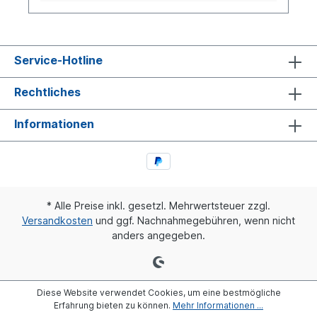
gewährleistet ist, sind für alle Montagen mit
Schneid- und Druckringe, Einsteckhülsen zu
verwenden. Diese dürfen nicht mit Gewalt
eingepreßt oder eingeschlagen werden, da
Klemmringe / Schneidringe nicht mehr
Service-Hotline
aufgezogen werden können. Die
Verschraubungen werden als Steck- und
Rechtliches
Stoßverbindungen hergestellt.
Informationen
* Alle Preise inkl. gesetzl. Mehrwertsteuer zzgl.
Versandkosten
und ggf. Nachnahmegebühren, wenn nicht
anders angegeben.
Diese Website verwendet Cookies, um eine bestmögliche
Erfahrung bieten zu können.
Mehr Informationen ...