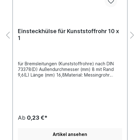
Einsteckhülse für Kunststoffrohr 10 x
1
für Bremsleitungen (Kunststoffrohre) nach DIN
73378(D) Außendurchmesser (mm) 8 mit Rand
9,6(L) Länge (mm) 16,8Material: Messingrohr
gezogenAls Verschraubungen für die
Kunststoffrohre können weiterhin die im
Fahrzeugsektor verwendeten Schneidring-
Verschraubungen aus dem konventionellen
Nutzfahrzeug- Verschraubungsprogramm
eingesetzt werden. Klemmring- Verschraubungen
schaffen ähnlich gute bis sehr gute
Ab
0,23 €*
Verbindungen, wie die SV Schnellverbinder oder
die neue Generation der Push in
Verschraubungen. Damit eine hohe Dichtigkeit
Artikel ansehen
und ein fester Sitz der Verschraubungen