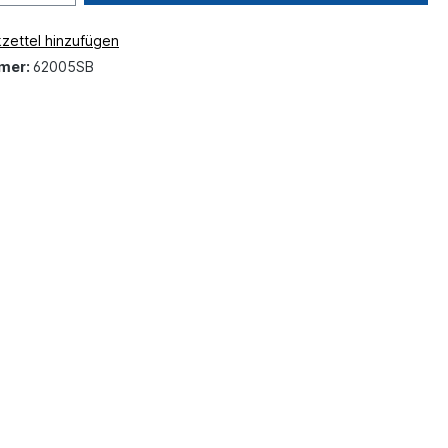
zettel hinzufügen
mer:
62005SB