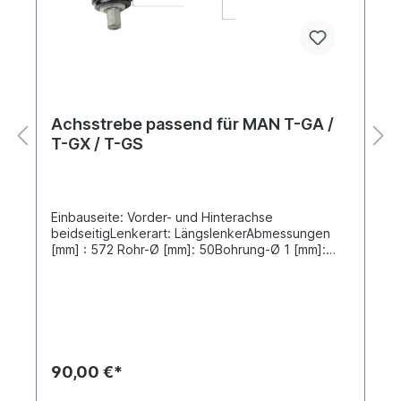
Achsstrebe passend für MAN T-GA /
T-GX / T-GS
Einbauseite: Vorder- und Hinterachse
beidseitigLenkerart: LängslenkerAbmessungen
[mm] : 572 Rohr-Ø [mm]: 50Bohrung-Ø 1 [mm]:
19Bohrung-Ø 2 [mm]: 19Lochabstand 1 [mm] :
130Lochabstand 2 [mm] : 130Einbauseite:
Hinterachse beidseitig verstellbar: nicht
verstellbarRep-Satz (Molekulargelenk) siehe
0987408Vergleichsnummer MAN: 81.43220.6229,
81.43220.6236, 81.43220.6401,
81.43220.6098, 81.43220.6380Vergleichsnummer
90,00 €*
Lemförder: 37818 01weitere Informationen, siehe
unter Anwendung fürEs handelt sich nicht um ein