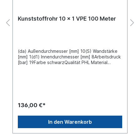
Kunststoffrohr 10 x 1 VPE 100 Meter
(da) Außendurchmesser [mm] 10(S) Wandstärke
[mm] 1(d1) Innendurchmesser [mm] 8Arbeitsdruck
[bar] 19Farbe schwarzQualität PHL Material
Polyamid 12 nach DIN/ISO-1 DIN
74324Schlauchlänge [m] 100 Meter VPE
Verpackungseinheit 100 Meter aufgerollt Preis gilt
für 100 Meter
136,00 €*
In den Warenkorb