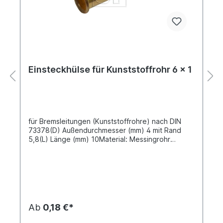
Einsteckhülse für Kunststoffrohr 6 x 1
für Bremsleitungen (Kunststoffrohre) nach DIN
73378(D) Außendurchmesser (mm) 4 mit Rand
5,8(L) Länge (mm) 10Material: Messingrohr
gezogenAls Verschraubungen für die
Kunststoffrohre können weiterhin die im
Fahrzeugsektor verwendeten Schneidring-
Verschraubungen aus dem konventionellen
Nutzfahrzeug- Verschraubungsprogramm
eingesetzt werden. Klemmring- Verschraubungen
schaffen ähnlich gute bis sehr gute
Ab
0,18 €*
Verbindungen, wie die SV Schnellverbinder oder
die neue Generation der Push in