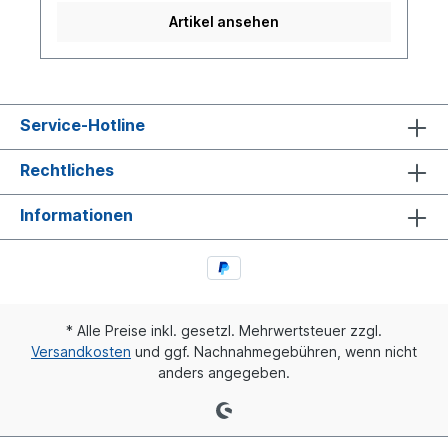
Verschraubungen. Damit eine hohe Dichtigkeit
Artikel ansehen
und ein fester Sitz der Verschraubungen
gewährleistet ist, sind für alle Montagen mit
Schneid- und Druckringe, Einsteckhülsen zu
verwenden. Diese dürfen nicht mit Gewalt
eingepreßt oder eingeschlagen werden, da
Klemmringe / Schneidringe nicht mehr
Service-Hotline
aufgezogen werden können. Die
Verschraubungen werden als Steck- und
Rechtliches
Stoßverbindungen hergestellt.
Informationen
* Alle Preise inkl. gesetzl. Mehrwertsteuer zzgl.
Versandkosten
und ggf. Nachnahmegebühren, wenn nicht
anders angegeben.