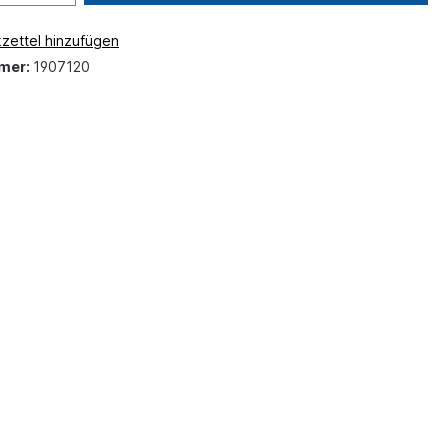
zettel hinzufügen
mer:
1907120