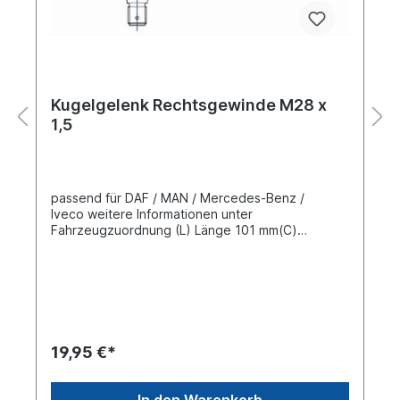
Kugelgelenk Rechtsgewinde M28 x
1,5
passend für DAF / MAN / Mercedes-Benz /
Iveco weitere Informationen unter
Fahrzeugzuordnung (L) Länge 101 mm(C)
Konusmaß 22 mmGewindemaß M28 x 1,5
Gewindeart mit RechtsgewindeLieferung mit
Kronenmutter und Splint
19,95 €*
In den Warenkorb