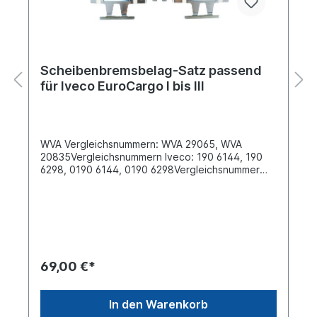
Scheibenbremsbelag-Satz passend
für Iveco EuroCargo I bis III
WVA Vergleichsnummern: WVA 29065, WVA
20835Vergleichsnummern Iveco: 190 6144, 190
6298, 0190 6144, 0190 6298Vergleichsnummer
Renault Trucks: 5001 014 694, 5001 825
638Breite [mm] 174,8 Länge [mm]
174,8Dicke/Stärke [mm] 22Höhe [mm]
85,6Bremssystem 659, Lucas B2x60Oberfläche
beschichtetLieferung inklusive Befestigungssatz
weitere Informationen, siehe Anwendung fürEs
handelt sich nicht um einen original Iveco oder
69,00 €*
Lucas Bremsbelag, sondern um ein baugleiches
Produkt
In den Warenkorb