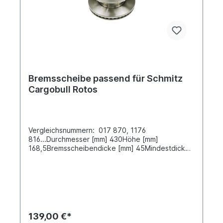
Bremsscheibe passend für Schmitz
Cargobull Rotos
Vergleichsnummern: 017 870, 1176
816...Durchmesser [mm] 430Höhe [mm]
168,5Bremsscheibendicke [mm] 45Mindestdicke
[mm] 37 Nabenbohrung-Ø [mm] 290Lochkreis-Ø
[mm] 335Lochanzahl 10Außendurchmesser-Ø
[mm] 430Bremsscheibenart innenbelüftet
Einbauseite vorne / hintenZuordnungen:Achsen -
> Schmitz Cargobull -> Rotos Achsen -> Schmitz
Cargobull -> With Knorr SB7000 Caliper 22.5"
Wheel Achsen -> Schmitz Cargobull -> With Knorr
139,00 €*
SK7000 Caliper 22.5" WheelWeitere