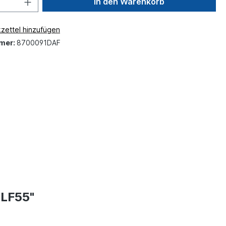
In den Warenkorb
zettel hinzufügen
mer:
8700091DAF
 LF55"