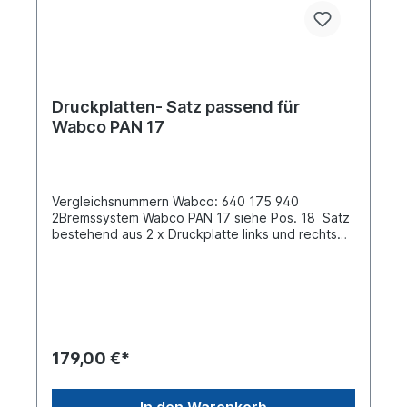
Druckplatten- Satz passend für
Wabco PAN 17
Vergleichsnummern Wabco: 640 175 940
2Bremssystem Wabco PAN 17 siehe Pos. 18 Satz
bestehend aus 2 x Druckplatte links und rechts
für ein BremssattelBenötigen Sie komplett für
eine Achse, müssen Sie 2 Sätze bestellen!
179,00 €*
In den Warenkorb