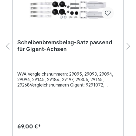
Scheibenbremsbelag-Satz passend
für Gigant-Achsen
WVA Vergleichsnummern: 29095, 29093, 29094,
29096, 29145, 29184, 29197, 29306, 29165,
29268Vergleichsnummern Gigant: 9291072,
9291073Breite [mm] 210.8Dicke/Stärke [mm]
30Länge [mm] 210.8Höhe [mm] 92.5Bremssystem
659 Knorr SB 6000 Oberfläche
beschichtetLieferung inklusive
Befestigungssatz Es handelt sich nicht um einen
original Gigant Bremsbelag, sondern um ein
baugleiches Produkt
69,00 €*