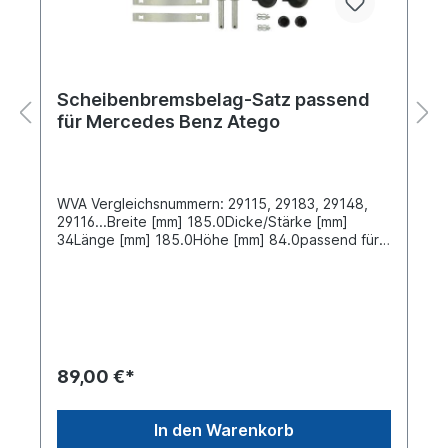
Scheibenbremsbelag-Satz passend
für Mercedes Benz Atego
WVA Vergleichsnummern: 29115, 29183, 29148,
29116...Breite [mm] 185.0Dicke/Stärke [mm]
34Länge [mm] 185.0Höhe [mm] 84.0passend für
Bremssystem 659 Knorr SB 5000 Oberfläche
beschichtetEinbauseite: Vorder und
Hinterachse Lieferung inklusive
Befestigungssatz Verwendung:NKW ->
Mercedes-Benz -> Accelo NKW -> Mercedes-
Benz -> Antos NKW -> Mercedes-Benz -> Atego
2 NKW -> Mercedes-Benz -> Atego 3 NKW ->
89,00 €*
Mercedes-Benz -> AtegoPrüfzeichen: E9 90R-
02A1249/0645Weitere Informationen, siehe
Anwendung fürEs handelt sich nicht um einen
In den Warenkorb
original Mercedes- Benz Bremsbelag, sondern um