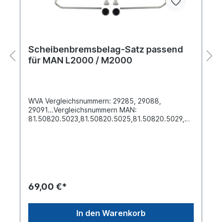
Scheibenbremsbelag-Satz passend
für MAN L2000 / M2000
WVA Vergleichsnummern: 29285, 29088,
29091...Vergleichsnummern MAN:
81.50820.5023,81.50820.5025,81.50820.5029,81.
50820.6006,81.50820.6020,81.50820.6042...Brei
te [mm] 175Dicke/Stärke [mm] 26Höhe [mm]
86Bremssystem Wabco PAN 17Oberfläche
beschichtetLieferung inklusive Befestigungssatz
Druckplatten siehe 6401759402Es handelt sich
nicht um einen original MAN oder Wabco
Bremsbelag, sondern um ein baugleiches Produkt
69,00 €*
In den Warenkorb