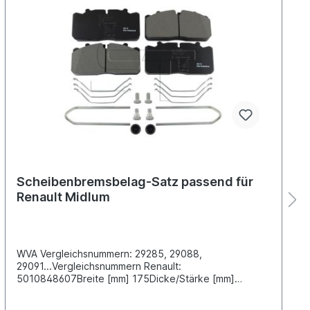
Scheibenbremsbelag-Satz passend für
Renault Midlum
WVA Vergleichsnummern: 29285, 29088,
29091...Vergleichsnummern Renault:
5010848607Breite [mm] 175Dicke/Stärke [mm]
26Höhe [mm] 86Bremssystem Wabco PAN
17Oberfläche beschichtetLieferung inklusive