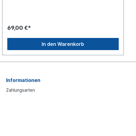
Befestigungssatz Druckplatten siehe 6401759402Es
handelt sich nicht um einen original Renault oder
Wabco Bremsbelag, sondern um ein baugleiches
Produkt
69,00 €*
In den Warenkorb
Informationen
Zahlungsarten