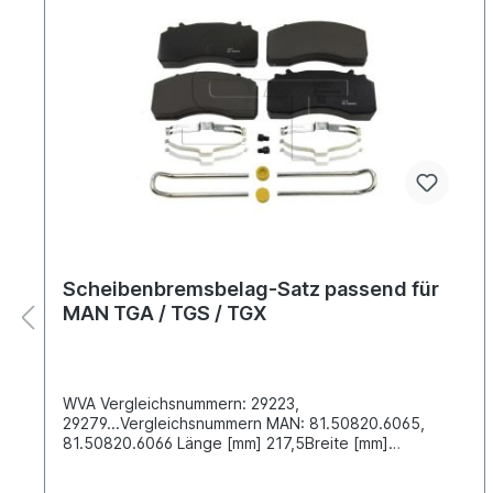
Scheibenbremsbelag-Satz passend für
MAN TGA / TGS / TGX
WVA Vergleichsnummern: 29223,
29279...Vergleichsnummern MAN: 81.50820.6065,
81.50820.6066 Länge [mm] 217,5Breite [mm]
217,5Dicke/Stärke [mm] 30,8Höhe [mm]
107,6Bremssystem Wabco MAX 22Einbauort: Vorder /