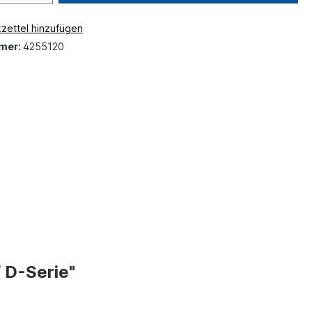
zettel hinzufügen
mer:
4255120
 D-Serie"