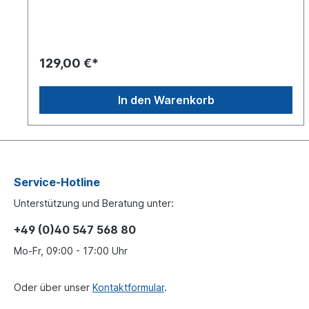
Hinter und LiftachsenOberfläche beschichtetLieferung
inklusive Befestigungssatz passend für: NKW -> MAN
-> TGA NKW -> MAN -> TGS NKW -> MAN -> TGXEs
handelt sich nicht um einen original MAN oder Wabco
Bremsbelag, sondern um ein baugleiches Produkt
129,00 €*
In den Warenkorb
Service-Hotline
Unterstützung und Beratung unter:
+49 (0)40 547 568 80
Mo-Fr, 09:00 - 17:00 Uhr
Oder über unser
Kontaktformular
.