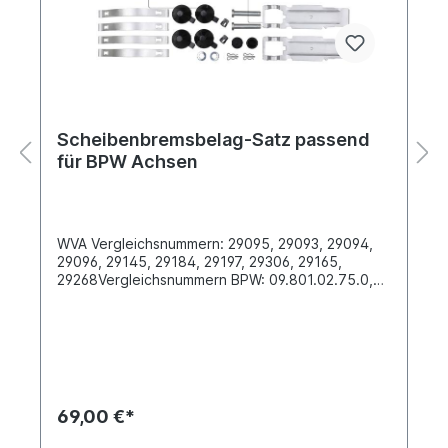
Scheibenbremsbelag-Satz passend
für BPW Achsen
WVA Vergleichsnummern: 29095, 29093, 29094,
29096, 29145, 29184, 29197, 29306, 29165,
29268Vergleichsnummern BPW: 09.801.02.75.0,
02.0312.15.00, 02.0312.16.00,
09.801.02.93.0Breite [mm] 210.8Dicke/Stärke
[mm] 30Länge [mm] 210.8Höhe [mm]
92.5Bremssystem 659 Knorr SB 6000, SB3745
Oberfläche beschichtetLieferung inklusive
Befestigungssatz Es handelt sich nicht um einen
original BPW Bremsbelag, sondern um ein
69,00 €*
baugleiches Produkt