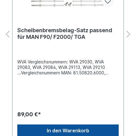
Scheibenbremsbelag-Satz passend
für MAN F90/ F2000/ TGA
WVA Vergleichsnummern: WVA 29030, WVA
29083, WVA 29084, WVA 29113, WVA 29210
...Vergleichsnummern MAN: 81.50820.6000,
81.50820.6002, 81.50820.6004, 81.50820.6014,
81.50820.6016, 81.50820.6025 81.50820.6034,
81.50820.6044, 81.50820.6046...Breite [mm]
249,5Dicke/Stärke [mm] 29,2Höhe [mm]
118,2Bremssystem 659: Meritor D-3 , D-ELSA 1
Oberfläche beschichtetLieferung inklusive
Befestigungssatzweitere Informationen siehe
89,00 €*
Anwendung für Es handelt sich nicht um einen
original MAN oder Meritor Bremsbelag, sondern
um ein baugleiches Produkt
In den Warenkorb