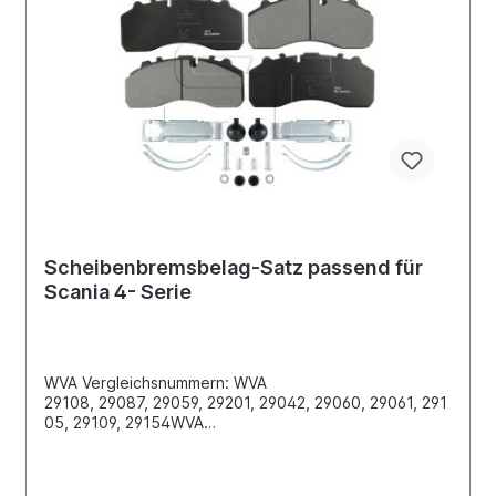
Scheibenbremsbelag-Satz passend für
Scania 4- Serie
WVA Vergleichsnummern: WVA
29108, 29087, 29059, 29201, 29042, 29060, 29061, 291
05, 29109, 29154WVA
29179, 29202, 29253, 29278, 29106 ...Breite [mm]
247,5Dicke/Stärke [mm] 30Länge [mm] 247,5Höhe
[mm] 107,7passend für Bremssystem 659 Knorr