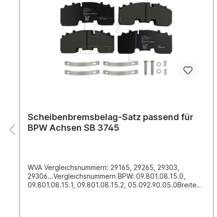
Scheibenbremsbelag-Satz passend für
BPW Achsen SB 3745
WVA Vergleichsnummern: 29165, 29265, 29303,
29306...Vergleichsnummern BPW: 09.801.08.15.0,
09.801.08.15.1, 09.801.08.15.2, 05.092.90.05.0Breite
[mm] 210.8Dicke/Stärke [mm] 30Länge [mm]
210.8Höhe [mm] 92.6Oberfläche beschichtetLieferung
inklusive Befestigungssatz 4 Stück im Satz komplett