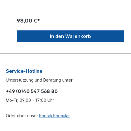
für eine AchseEs handelt sich nicht um einen original
BPW Bremsbelag, sondern um ein baugleiches Produkt
98,00 €*
In den Warenkorb
Service-Hotline
Unterstützung und Beratung unter:
+49 (0)40 547 568 80
Mo-Fr, 09:00 - 17:00 Uhr
Oder über unser
Kontaktformular
.