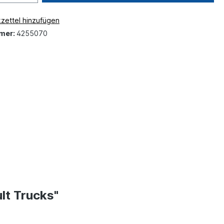
zettel hinzufügen
mer:
4255070
lt Trucks"