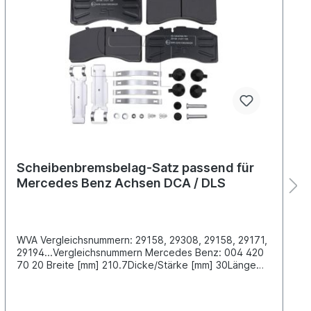
Scheibenbremsbelag-Satz passend für
Mercedes Benz Achsen DCA / DLS
WVA Vergleichsnummern: 29158, 29308, 29158, 29171,
29194...Vergleichsnummern Mercedes Benz: 004 420
70 20 Breite [mm] 210.7Dicke/Stärke [mm] 30Länge
[mm] 210.7Höhe [mm] 107,1Bremssystem 659 , SK 7
Knorr / SB 4309 TOberfläche beschichtetLieferung
inklusive Befestigungssatz weitere Informationen,