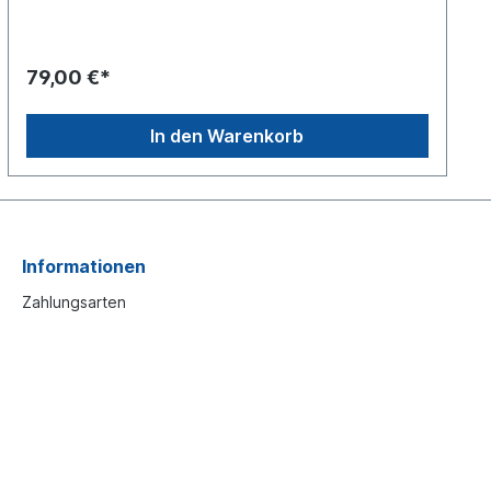
siehe Anwendung fürEs handelt sich nicht um einen
original Mercedes-Benz oder Knorr Bremsbelag,
sondern um ein baugleiches Produkt
79,00 €*
In den Warenkorb
Informationen
Zahlungsarten