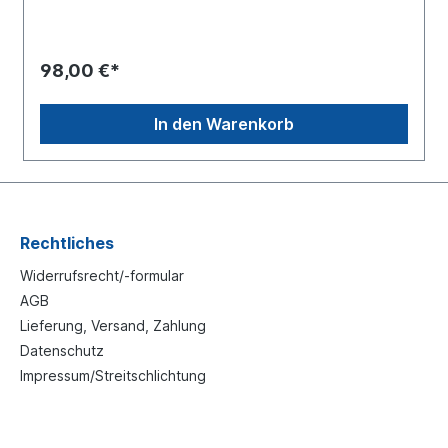
SN7Oberfläche beschichtetEinbauseite: Vorder und
Hinterachse Lieferung inklusive
Befestigungssatz Vergleichsnummer Scania: 2 325
212Verwendung:NKW -> Scania -> 4 - Serie BusNKW -
98,00 €*
> Scania -> 4 - SerieNKW -> Scania -> F-/K-/N- Serie
BusNKW -> Scania -> Irizar PBNKW -> Scania ->
P,G,R,T - SerieWeitere Informationen, siehe
In den Warenkorb
Anwendung fürEs handelt sich nicht um einen original
Scania Bremsbelag, sondern um ein baugleiches
Produkt!
Rechtliches
Widerrufsrecht/-formular
AGB
Lieferung, Versand, Zahlung
Datenschutz
Impressum/Streitschlichtung