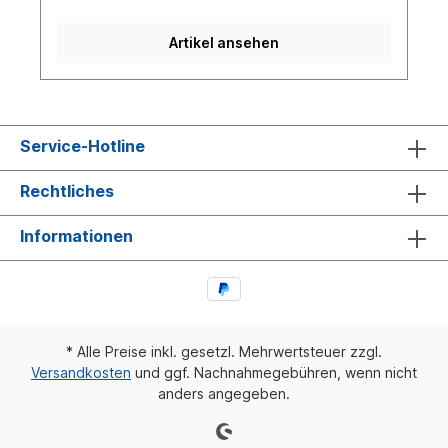
mit Öse) 3508909Weitere Informationen siehe
unter Anwendung für:Es handelt sich nicht um ein
Artikel ansehen
original BPW- Bremsbacken Reparatursatz,
sondern um ein baugleiches Produkt.
Service-Hotline
Rechtliches
Informationen
* Alle Preise inkl. gesetzl. Mehrwertsteuer zzgl.
Versandkosten
und ggf. Nachnahmegebühren, wenn nicht
anders angegeben.