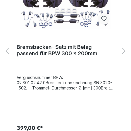
Bremsbacken- Satz mit Belag
passend für BPW 300 x 200mm
Vergleichsnummer BPW:
09.801.02.42.0Bremsenkennzeichnung SN 3020-
-502.---Trommel- Durchmesser Ø [mm] 300Breite
[mm] 200Bohrung Nietloch-Ø [mm] 8 Anzahl
Nietlöcher 8 Material Stahl Satz für beide Seiten
bestehend aus:4 x Bremsbacke mit Belag
komplett mit Bremsbackenrollen 02469708 x
Hakensprengring (C-Klammer) 02490902 x
Zugfeder / Bremsbackenfeder 268x34x5mm
02468604 x Zugfeder (Positionierfeder mit
399,00 €*
Haken) 35089104 x Zugfeder (Positionierfeder