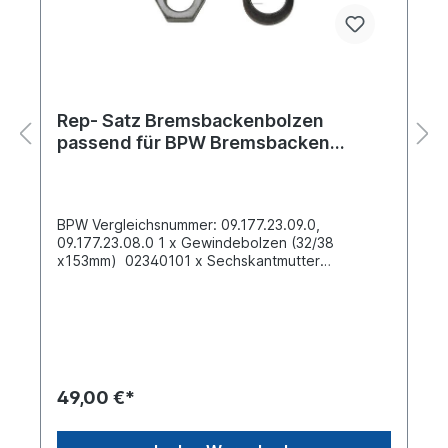
Rep- Satz Bremsbackenbolzen
passend für BPW Bremsbacken
SN3015-1, SN3020-1
BPW Vergleichsnummer: 09.177.23.09.0,
09.177.23.08.0 1 x Gewindebolzen (32/38
x153mm) 02340101 x Sechskantmutter
(M20x1,5) 66039661 x Federring (A22,5)
0240850SN 3015-1, SN 3020-1 Bremsbacken mit
geschlossenem Auge ab Baujahr 1982 bis
1989BPW -> NH Achsen -> NR Achsen " Tieflader-
Achsen"
49,00 €*