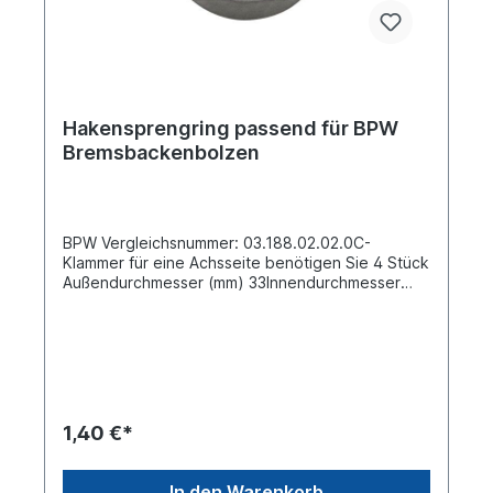
Hakensprengring passend für BPW
Bremsbackenbolzen
BPW Vergleichsnummer: 03.188.02.02.0C-
Klammer für eine Achsseite benötigen Sie 4 Stück
Außendurchmesser (mm) 33Innendurchmesser
(mm) 32,5Stärke / Dicke (mm) 10passend für BPW
95 / ECO DRUM ab Baujahr 3.95BPW -> H Achsen
-> BPW -> KH Achsen -> BPW -> KR Achsen -
> BPW -> NH Achsen -> BPW -> NM Achsen -
> BPW -> NR Achsen -> BPW -> NRD
1,40 €*
In den Warenkorb