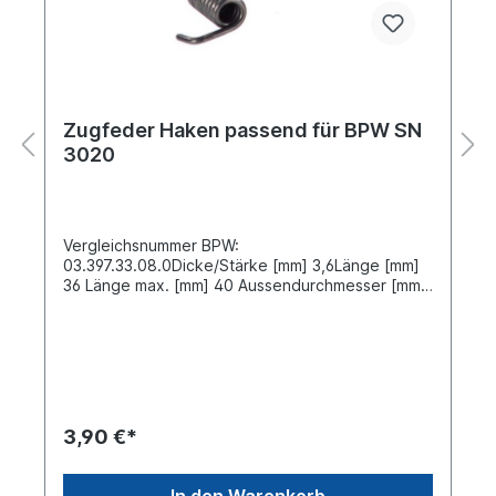
Zugfeder Haken passend für BPW SN
3020
Vergleichsnummer BPW:
03.397.33.08.0Dicke/Stärke [mm] 3,6Länge [mm]
36 Länge max. [mm] 40 Aussendurchmesser [mm]
19Werkstoff / Material : Federstahl
Positionierfeder mit Haken für die Bremsbacke,
paarige Zugfeder mit Öse siehe 3508909 Achsen
-> BPW -> ab Baujahr 03.1995 BPW -> NH Achsen
-> BPW -> NRpassend für die
Bremsenausführungen SN3015, SN3020 Bremse
mit geteilter Rolle BPW 95 / ECO- DRUM ab
3,90 €*
Baujahr 3. 1995
In den Warenkorb