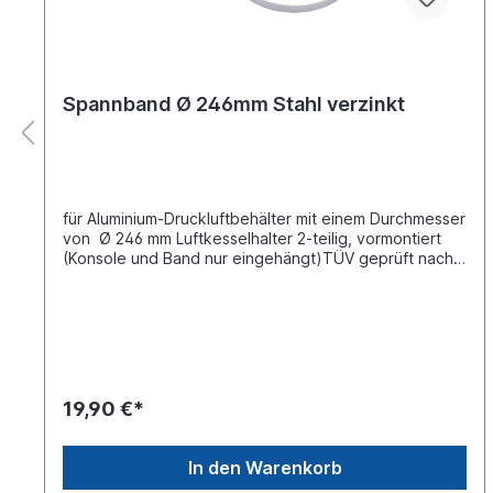
Spannband Ø 246mm Stahl verzinkt
für Aluminium-Druckluftbehälter mit einem Durchmesser
von Ø 246 mm Luftkesselhalter 2-teilig, vormontiert
(Konsole und Band nur eingehängt)TÜV geprüft nach
DIN E286-2Bestehend aus: Stahl-Band vorgebogen,
sendzimir verzinkt Stahl-Konsole sendzimir verzinkt
Stopmutter DIN 985 M12 verzinkt
19,90 €*
In den Warenkorb