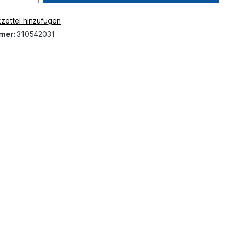
zettel hinzufügen
mer:
310542031