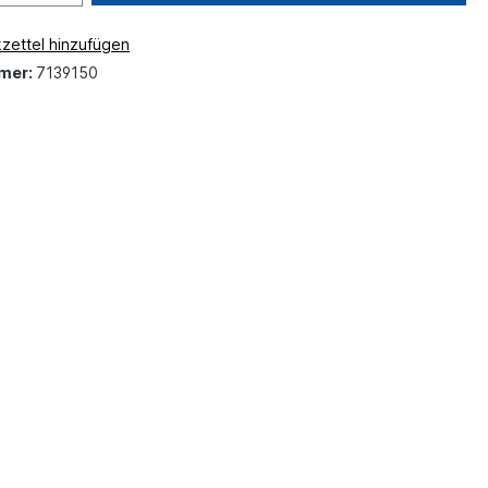
zettel hinzufügen
mer:
7139150