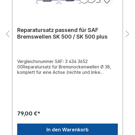
Reparatursatz passend für SAF
Bremswellen SK 500 / SK 500 plus
Vergleichsnummer SAF: 3 434 3652
00Reparatursatz für Bremsnockenwellen Ø 38,
komplett für eine Achse (rechte und linke
Seite)passend für SAF Achs Typen: SK 500 / SK
500 plusBestehend aus: 2 x Kugelspannteller2x
Kugellaufbuchse2 x Schrauben- Gruppe4 x
Faltenbalg2 x ZubehörsatzEs handelt sich nicht
um ein original Reparatursatz von SAF- Holland,
sondern um ein baugleiches Produkt
79,00 €*
In den Warenkorb