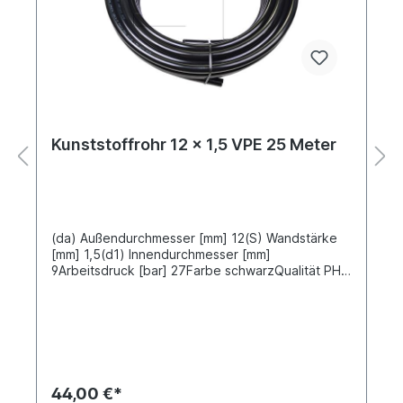
Kunststoffrohr 12 x 1,5 VPE 25 Meter
(da) Außendurchmesser [mm] 12(S) Wandstärke
[mm] 1,5(d1) Innendurchmesser [mm]
9Arbeitsdruck [bar] 27Farbe schwarzQualität PHL
Material Polyamid 12 nach DIN/ISO-1 DIN
74324Schlauchlänge [m] 25 Meter VPE
Verpackungseinheit 25 Meter aufgerollt Preis gilt
für 25 Meter
44,00 €*