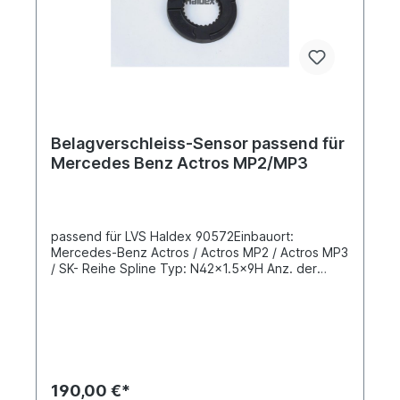
Belagverschleiss-Sensor passend für
Mercedes Benz Actros MP2/MP3
passend für LVS Haldex 90572Einbauort:
Mercedes-Benz Actros / Actros MP2 / Actros MP3
/ SK- Reihe Spline Typ: N42x1.5x9H Anz. der
Spline-Zähne: 26 Achse: Links vorne oder Rechts
hintenKabel (mm): ohne Details siehe Anwendung
für
190,00 €*