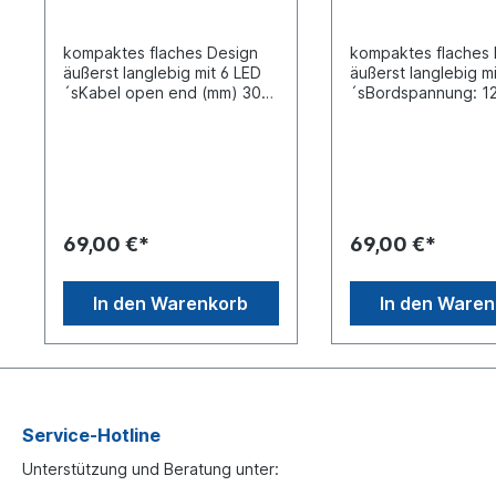
kompaktes flaches Design
kompaktes flaches 
äußerst langlebig mit 6 LED
äußerst langlebig m
´sKabel open end (mm) 300
´sBordspannung: 1
mm6 x LED Blinkfarbe:
24VKabellänge (mm
Gelb Blinkmuster: 10
2500Anschluss: op
Positionslicht, gelbes Eternal
endBlinkfarbe:
Light Abmessungen, L x B x
orange Abmessunge
H: 134 x 40 x 12
x T (mm): 110 x 29 
mm Lochabstand: 120
Bolzenabstand (mm)
mm Lichtscheibe:
Lichtscheibe/Rahme
69,00 €*
69,00 €*
Polycarbonat Gehäuse:
Polycarbonat, Geh
AluminiumLeistung (Blitz):
Aluminium Leistung:
9W Leistung (Positionslicht) :
W Arbeitstemperatu
In den Warenkorb
In den Ware
1,6W Arbeitstemperatur:
bis +60°C IP Rating:
-40°C bis +60°C IP Rating:
IP69K Zertifizierung
IP69K Freigaben : ECE R65
R65, XA1, EMC und
class 2, ECE R91,
genehmigtfür horiz
EMCAnschlüsse : Rot : Blitzer
Montage Blinkmuste
+ (plus) Schwarz : - (minus)
VariantenAnschlüsse 
Gelb : Positoinslicht + (plus)
Weiss - (Masse), Pin
Service-Hotline
Grün : Blinkmuster-Wähler
(Plus), Grün Blinkmu
Unterstützung und Beratung unter:
(Kurz an + anlegen um
Wähler: (Synchronis
Blitzmuster zu ändern) Weiss
Blitzmuster wählen: