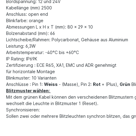
Bordspannung: 12 und 24V
Kabellänge (mm) 2500
Anschluss: open end
Blinkfarbe: orange
Abmessungen L x H x T (mm): 80 x 29 x 10
Bolzenabstand (mm): 66
Lichtscheibe/Rahmen: Polycarbonat, Gehäuse aus Aluminium
Leistung: 6,3W
Arbeitstemperatur: -40°C bis +60°C
IP Rating: IP69K
Zertifizierung : ECE R65, XA1, EMC und ADR genehmigt
für horizontale Montage
Blinkmuster: 10 Varianten
Anschlüsse : Pin 1:
Weiss
- (Masse), Pin 2:
Rot
+ (Plus),
Grün
Bl
Blitzmuster wählen:
Mit dem grünen Kabel können den verscheidenen Blitzmustern ge
wechselt die Leuchte in Blitzmuster 1 (Reset).
Synchronisieren:
Sollen zwei oder mehrere Blitzleuchten synchron blitzen, das g