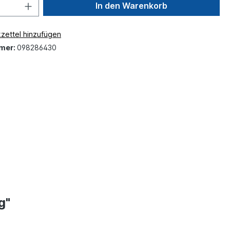
In den Warenkorb
zettel hinzufügen
mer:
098286430
g"