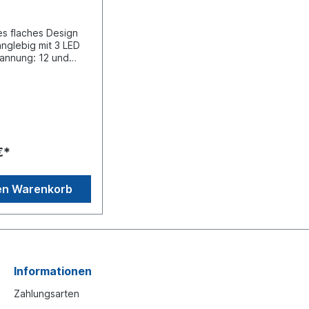
s flaches Design
anglebig mit 3 LED
annung: 12 und
länge (mm)
hluss: open
arbe:
bmessungen L x H
 86 x 28 x
bstand (mm):
cheibe und Rahmen
€*
carbonatGehäuse
iniumGenehmigt für
le
en Warenkorb
eistung: 6,9
stemperatur: -30°C
 IP Rating:
ifizierung : ECE
 XA1 - Class 1
er: 12
Anschlüsse : Pin 1:
Informationen
lus), Pin 2:
 (Minus), gelb
Zahlungsarten
er-Wähler: