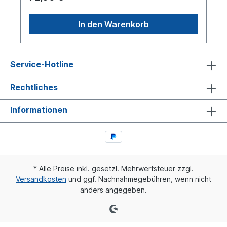
VariantenAnschlüsse : Pin 1: weiss + (Plus), Pin 2:
schwarz - (Minus), gelb Blinkmuster-Wähler:
(Synchronisation)Blitzmuster wählen: Mit dem
In den Warenkorb
gelben Kabel können den verscheidenen
Blitzmustern gewählt werden, indem es kurz (0,5
- 2 Sek.) an + verbunden wird. Wird das gelbe
Kabel länger als 2 Sekunden an + gehalten,
Service-Hotline
wechselt die Leuchte in Blitzmuster 1
(Reset). Synchronisieren: Sollen zwei oder
mehrere Blitzleuchten synchron blitzen, das
Rechtliches
gelbe Kabel von allen Leuchten nehmen,
nachdem die alle auf das gleiche Blitzmuster
Informationen
eingestellt sind und wieder verbinden.
* Alle Preise inkl. gesetzl. Mehrwertsteuer zzgl.
Versandkosten
und ggf. Nachnahmegebühren, wenn nicht
anders angegeben.