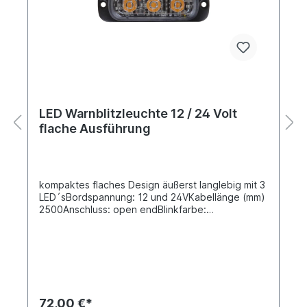
LED Warnblitzleuchte 12 / 24 Volt
flache Ausführung
kompaktes flaches Design äußerst langlebig mit 3
LED´sBordspannung: 12 und 24VKabellänge (mm)
2500Anschluss: open endBlinkfarbe:
orange Abmessungen L x H x T (mm): 86 x 28 x
9Bolzenabstand (mm): 77Lichtscheibe und
Rahmen aus PolycarbonatGehäuse aus
AluminiumGenehmigt für horizontale
MontageLeistung: 6,9 W Arbeitstemperatur: -30°C
bis +80°C IP Rating: IP69KZertifizierung : ECE
R65, EMC, XA1 - Class 1 Blinkmuster: 12
72,00 €*